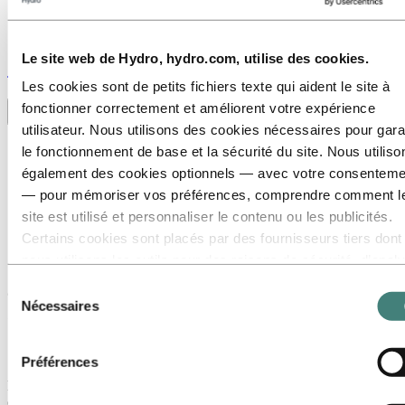
Le site web de Hydro, hydro.com, utilise des cookies.
Stories
by
Hydro
Les cookies sont de petits fichiers texte qui aident le site à
fonctionner correctement et améliorent votre expérience
Toggle menu visibility
utilisateur. Nous utilisons des cookies nécessaires pour gara
Tous
le fonctionnement de base et la sécurité du site. Nous utiliso
Utilisation de l'aluminium
également des cookies optionnels — avec votre consenteme
Innovation et Technologie
— pour mémoriser vos préférences, comprendre comment l
Développement durable
Salariés et Carrières
site est utilisé et personnaliser le contenu ou les publicités.
Recyclage
Certains cookies sont placés par des fournisseurs tiers dont
nous utilisons les outils pour des raisons de sécurité, d’anal
ChargeNode choisit l'aluminium bas
ou de publicité. Ces tiers peuvent combiner les informations
Sélection
carbone pour une solution de charge plus
collectées lors de votre utilisation de notre site avec d’autres
Nécessaires
du
durable
données que vous leur avez fournies ou qu’ils ont collectées
consentement
lors de votre utilisation de leurs services. Le tiers indiqué
12 mai 2022
Préférences
comme responsable d’un cookie tiers est le Responsable du
La technologie de charge pionnière de ChargeNode contribue à
traitement des données personnelles collectées par les cook
développer l'infrastructure pour les véhicules électriques en Suède et