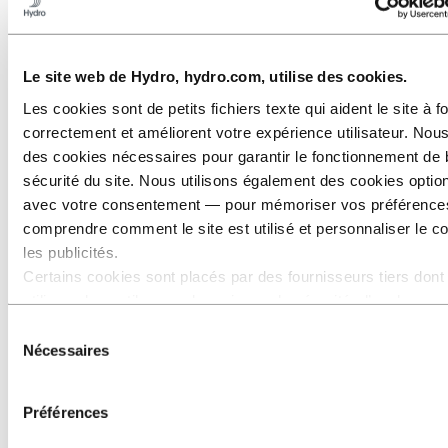
Le site web de Hydro, hydro.com, utilise des cookies.
Stories
by
Hydro
Les cookies sont de petits fichiers texte qui aident le site à f
correctement et améliorent votre expérience utilisateur. Nous
Tous
des cookies nécessaires pour garantir le fonctionnement de 
Utilisation de l'aluminium
sécurité du site. Nous utilisons également des cookies opti
Innovation et Technologie
avec votre consentement — pour mémoriser vos préférence
Développement durable
comprendre comment le site est utilisé et personnaliser le c
Salariés et Carrières
les publicités.
Recyclage
Certains cookies sont placés par des fournisseurs tiers dont
utilisons les outils pour des raisons de sécurité, d’analyse o
publicité. Ces tiers peuvent combiner les informations collec
Sélection
de votre utilisation de notre site avec d’autres données que 
Nécessaires
du
avez fournies ou qu’ils ont collectées lors de votre utilisation
consentement
services. Le tiers indiqué comme responsable d’un cookie tie
Préférences
Responsable du traitement des données personnelles collec
les cookies correspondants. Vous pouvez consulter ces tiers