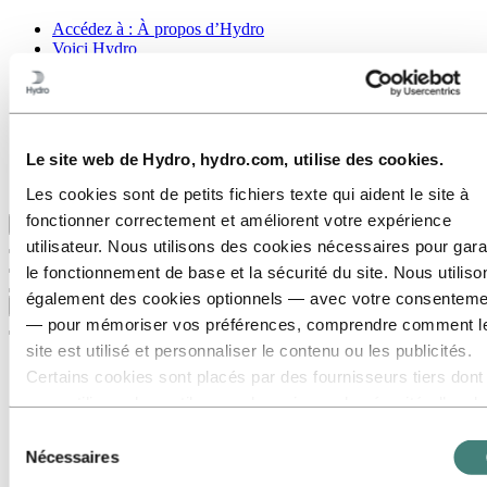
Accédez à :
À propos d’Hydro
Voici Hydro
Les industries qui comptent
Notre but et nos valeurs
Notre stratégie
Hydro en France
Gouvernance d'entreprise
Le site web de Hydro, hydro.com, utilise des cookies.
Approvisionnement
Les articles d’Hydro
Les cookies sont de petits fichiers texte qui aident le site à
fonctionner correctement et améliorent votre expérience
Retour au menu principal
utilisateur. Nous utilisons des cookies nécessaires pour gara
le fonctionnement de base et la sécurité du site. Nous utiliso
également des cookies optionnels — avec votre consenteme
Fermer
— pour mémoriser vos préférences, comprendre comment l
site est utilisé et personnaliser le contenu ou les publicités.
Certains cookies sont placés par des fournisseurs tiers dont
nous utilisons les outils pour des raisons de sécurité, d’anal
ou de publicité. Ces tiers peuvent combiner les informations
Sélection
collectées lors de votre utilisation de notre site avec d’autres
Nécessaires
du
données que vous leur avez fournies ou qu’ils ont collectées