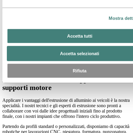
Montaggio più veloce
Mostra dett
I profili estrusi possono ridurre il numero di componenti di
giunzione necessari, semplificando la produzione e riducendo i costi
di manodopera.
Accetta tutti
Flessibilità di progettazione
Accetta selezionati
Maggiore versatilità nella creazione di forme e profili che soddisfano
i requisiti funzionali, integrando al contempo le esigenze di
integrazione del veicolo.
Rifiuta
Plasmare il futuro delle applicazioni dei
supporti motore
Applicare i vantaggi dell'estrusione di alluminio ai veicoli è la nostra
specialità. I nostri tecnici e gli esperti di estrusione sono pronti a
collaborare con voi dalle idee progettuali iniziali fino al prodotto
finale, con i nostri impianti che offrono l'intero ciclo produttivo.
Partendo da profili standard o personalizzati, disponiamo di capacità
robotiche per lavorazioni CNC, piegatura, formatura, punzonatura,