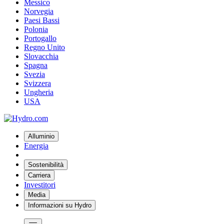
Messico
Norvegia
Paesi Bassi
Polonia
Portogallo
Regno Unito
Slovacchia
Spagna
Svezia
Svizzera
Ungheria
USA
Alluminio
Energia
Sostenibilità
Carriera
Investitori
Media
Informazioni su Hydro