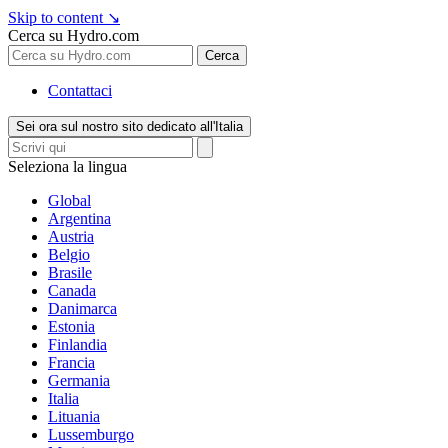
Skip to content
↘
Cerca su Hydro.com
Cerca
Contattaci
Sei ora sul nostro sito dedicato all'Italia
Seleziona la lingua
Global
Argentina
Austria
Belgio
Brasile
Canada
Danimarca
Estonia
Finlandia
Francia
Germania
Italia
Lituania
Lussemburgo