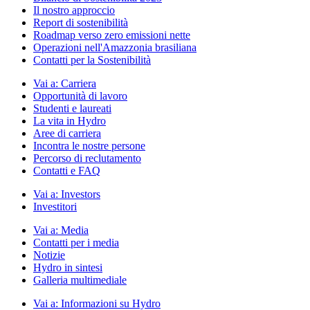
Il nostro approccio
Report di sostenibilità
Roadmap verso zero emissioni nette
Operazioni nell'Amazzonia brasiliana
Contatti per la Sostenibilità
Vai a:
Carriera
Opportunità di lavoro
Studenti e laureati
La vita in Hydro
Aree di carriera
Incontra le nostre persone
Percorso di reclutamento
Contatti e FAQ
Vai a:
Investors
Investitori
Vai a:
Media
Contatti per i media
Notizie
Hydro in sintesi
Galleria multimediale
Vai a:
Informazioni su Hydro