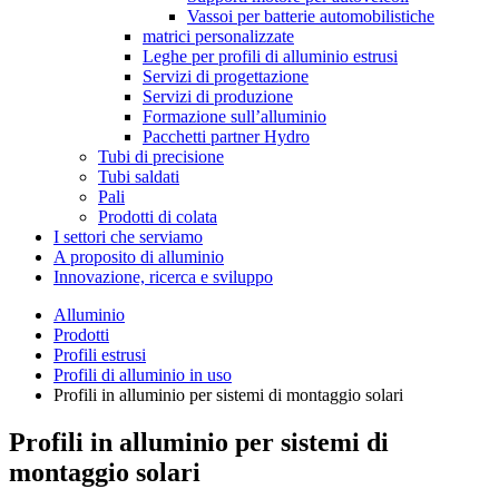
Vassoi per batterie automobilistiche
matrici personalizzate
Leghe per profili di alluminio estrusi
Servizi di progettazione
Servizi di produzione
Formazione sull’alluminio
Pacchetti partner Hydro
Tubi di precisione
Tubi saldati
Pali
Prodotti di colata
I settori che serviamo
A proposito di alluminio
Innovazione, ricerca e sviluppo
Alluminio
Prodotti
Profili estrusi
Profili di alluminio in uso
Profili in alluminio per sistemi di montaggio solari
Profili in alluminio per sistemi di
montaggio solari