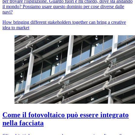
per trovare l'ispirazione. Guardo fuori e mi chiedo, dove sta andando
il mondo? Possiamo usare questo dominio per cose diverse dalle
navi?
How bringing different stakeholders together can bring a creative
idea to market
Come il fotovoltaico può essere integrato
nella facciata