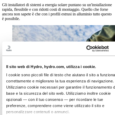
Gli installatori di sistemi a energia solare puntano su un'installazione
rapida, flessibile e con ridotti costi di montaggio. Quello che forse
ancora non sapete è che con i profili estrusi in alluminio tutto questo
è possibile.
Il sito web di Hydro, hydro.com, utilizza i cookie.
I cookie sono piccoli file di testo che aiutano il sito a funzion
Faster PV mounting with low‑carbon aluminium rails,
correttamente e migliorano la tua esperienza di navigazione.
frames, and click‑and‑plug connections. Cut labor,
improve durability, and design for circularity.
Utilizziamo cookie necessari per garantire il funzionamento d
base e la sicurezza del sito web. Utilizziamo inoltre cookie
Ottimizzazione tempo e costi grazie ai
opzionali — con il tuo consenso — per ricordare le tue
profili in alluminio
preferenze, comprendere come viene utilizzato il sito e
personalizzare contenuti o annunci.