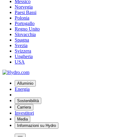
Messico
Norvegia
Paesi Bassi
Polonia
Portogallo
Regno Unito
Slovacchia
Spagna
Svezia
Svizzera
Ungheria
USA
Alluminio
Energia
Sostenibilità
Carriera
Investitori
Media
Informazioni su Hydro