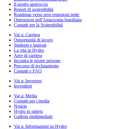
Il nostro approccio
Report di sostenibilità
Roadmap verso zero emissioni nette
Operazioni nell'Amazzonia brasiliana
Contatti per la Sostenibilità
Vai a:
Carriera
Opportunità di lavoro
Studenti e laureati
La vita in Hydro
Aree di carriera
Incontra le nostre persone
Percorso di reclutamento
Contatti e FAQ
Vai a:
Investors
Investitori
Vai a:
Media
Contatti per i media
Notizie
Hydro in sintesi
Galleria multimediale
Vai a:
Informazioni su Hydro