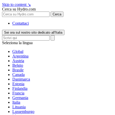
Skip to content
↘
Cerca su Hydro.com
Cerca
Contattaci
Sei ora sul nostro sito dedicato all'Italia
Seleziona la lingua
Global
Argentina
Austria
Belgio
Brasile
Canada
Danimarca
Estonia
Finlandia
Francia
Germania
Italia
Lituania
Lussemburgo