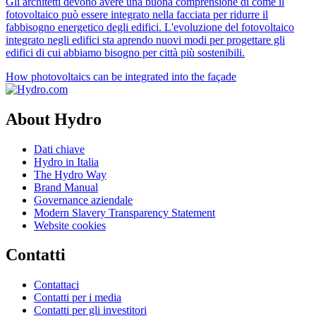
Gli architetti devono avere una buona comprensione di come il
fotovoltaico può essere integrato nella facciata per ridurre il
fabbisogno energetico degli edifici. L'evoluzione del fotovoltaico
integrato negli edifici sta aprendo nuovi modi per progettare gli
edifici di cui abbiamo bisogno per città più sostenibili.
How photovoltaics can be integrated into the façade
About Hydro
Dati chiave
Hydro in Italia
The Hydro Way
Brand Manual
Governance aziendale
Modern Slavery Transparency Statement
Website cookies
Contatti
Contattaci
Contatti per i media
Contatti per gli investitori