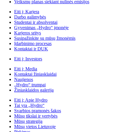
Veiksmų planas siekiant nulinės emisijos
Eiti į:
Karjera
Darbo galimybės
Studentai ir absolventai
Gyvenimas „Hydro“ įmonėje
Karjeros sritys
Susipažinkite su mūsų žmonėmis
Įdarbinimo procesas
Kontaktai ir DUK
Eiti į:
Investors
Eiti į:
Media
Kontaktai žiniasklaidai
Naujienos
„Hydro“ trumpai
Žiniasklaidos galerija
Eiti į:
Apie Hydro
Tai yra „Hydro“
Svarbios pramonės šakos
Mūsų tikslai ir vertybės
Mūsų strategija
Mūsų vietos Lietuvoje
Pirkimas