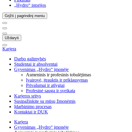
„Hydro“ istorijos
Grįžti į pagrindinį meniu
Uždaryti
Karjera
Darbo galimybės
Studentai ir absolventai
Gyvenimas „Hydro“ įmonėje
Asmeninis ir profesinis tobulėjimas
Įvairovė, įtrauktis ir priklausymas
Privalumai ir atlygiai
Profesinė sauga ir sveikata
Karjeros sritys
Susipažinkite su mūsų žmonėmis
Įdarbinimo procesas
Kontaktai ir DUK
Karjera
Gyvenimas „Hydro“ įmonėje