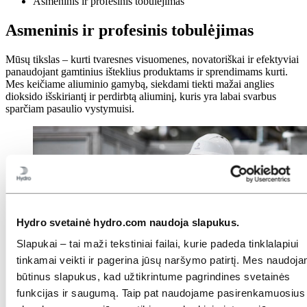
Asmeninis ir profesinis tobulėjimas
Asmeninis ir profesinis tobulėjimas
Mūsų tikslas – kurti tvaresnes visuomenes, novatoriškai ir efektyviai
panaudojant gamtinius išteklius produktams ir sprendimams kurti.
Mes keičiame aliuminio gamybą, siekdami tiekti mažai anglies
dioksido išskiriantį ir perdirbtą aliuminį, kuris yra labai svarbus
sparčiam pasaulio vystymuisi.
Hydro svetainė hydro.com naudoja slapukus.
Slapukai – tai maži tekstiniai failai, kurie padeda tinklalapiui
tinkamai veikti ir pagerina jūsų naršymo patirtį. Mes naudoj
būtinus slapukus, kad užtikrintume pagrindines svetainės
Jūsų augimas – mūsų prioritetas
funkcijas ir saugumą. Taip pat naudojame pasirenkamuosius