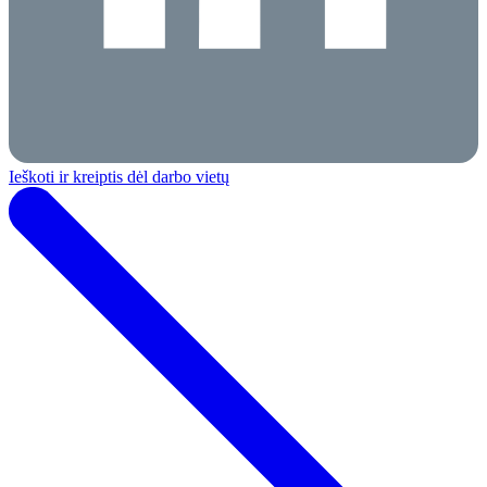
Ieškoti ir kreiptis dėl darbo vietų