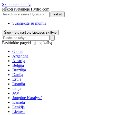
Skip to content
↘
Ieškoti svetainėje Hydro.com
Ieškoti
Susisiekite su mumis
Šiuo metu naršote Lietuvos skiltyje
Pasirinkite pageidaujamą kalbą
Global
Argentina
Austrija
Belgija
Brazilija
Danija
Estija
Ispanija
Italija
JAV
Jungtine Karalystė
Kanada
Lenkija
Lietuva