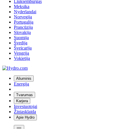
Liuksemburgas
Meksika
Nyderlandai
Norvegija
Portugalija
Prancūzija
Slovakija
Suomija
Švedija
Šveicarija
Vengrija
Vokietija
Aliuminis
Energija
Tvarumas
Karjera
Investuotojai
Žiniasklaida
Apie Hydro