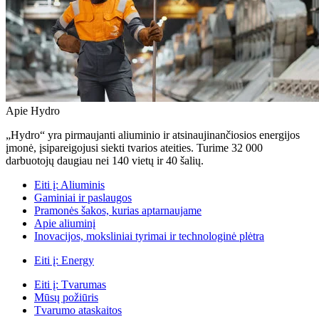
Apie Hydro
„Hydro“ yra pirmaujanti aliuminio ir atsinaujinančiosios energijos
įmonė, įsipareigojusi siekti tvarios ateities. Turime 32 000
darbuotojų daugiau nei 140 vietų ir 40 šalių.
Eiti į:
Aliuminis
Gaminiai ir paslaugos
Pramonės šakos, kurias aptarnaujame
Apie aliuminį
Inovacijos, moksliniai tyrimai ir technologinė plėtra
Eiti į:
Energy
Eiti į:
Tvarumas
Mūsų požiūris
Tvarumo ataskaitos