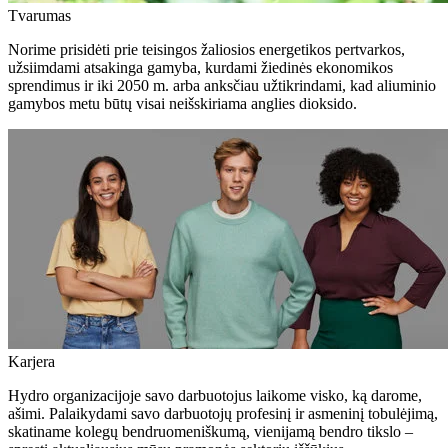
Tvarumas
Norime prisidėti prie teisingos žaliosios energetikos pertvarkos,
užsiimdami atsakinga gamyba, kurdami žiedinės ekonomikos
sprendimus ir iki 2050 m. arba anksčiau užtikrindami, kad aliuminio
gamybos metu būtų visai neišskiriama anglies dioksido.
Karjera
Hydro organizacijoje savo darbuotojus laikome visko, ką darome,
ašimi. Palaikydami savo darbuotojų profesinį ir asmeninį tobulėjimą,
skatiname kolegų bendruomeniškumą, vienijamą bendro tikslo –