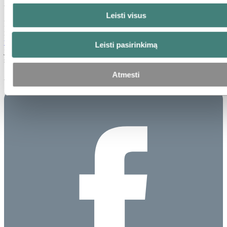
Pasiruošę aistrą paversti tikslu?
Leisti visus
Prisijunkite prie „Hydro“, kur galėsite augti, bendradarbiauti ir daryti
įtaką įtraukioje aplinkoje. Paspartinkite savo karjeros augimą
tyrinėdami savo ateities galimybes
kartu su mumis ir teikite paraišką
Leisti pasirinkimą
jau šiandien, kad pradėtumėte savo kelionę bendruomenėje, kuri
skirta mokymuisi ir augimui.
Atmesti
Atnaujinta: 2025 m. lapkričio 7 d.