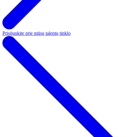
Prisijunkite prie mūsų talentų tinklo