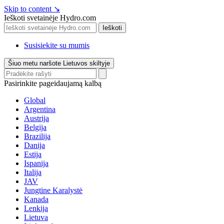
Skip to content
↘
Ieškoti svetainėje Hydro.com
Ieškoti
Susisiekite su mumis
Šiuo metu naršote Lietuvos skiltyje
Pasirinkite pageidaujamą kalbą
Global
Argentina
Austrija
Belgija
Brazilija
Danija
Estija
Ispanija
Italija
JAV
Jungtine Karalystė
Kanada
Lenkija
Lietuva