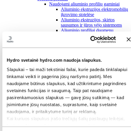
Naudojami aliuminio profilių gaminiai
Aliuminio ekstruzijos elektromobilių
įkrovimo stotelėse
Aliuminio ekstruzijos, skirtos
sausumos ir jūros vėjo sistemoms
Aliuminio profiliai duomenų
centrams
Aliuminio profiliai saulės kolektorių
montavimo sistemoms
Aliuminio šynos ir vamzdiniai
laidininkai
Hydro svetainė hydro.com naudoja slapukus.
Automobilių akumuliatorių dėklai
Automobilių slenksčiai
Slapukai – tai maži tekstiniai failai, kurie padeda tinklalapiui
Automobilių smūgio valdymo
tinkamai veikti ir pagerina jūsų naršymo patirtį. Mes
sistemos
Didelių gabaritų profiliai
naudojame būtinus slapukus, kad užtikrintume pagrindines
Ekstruziniai aliuminio gaminiai,
svetainės funkcijas ir saugumą. Taip pat naudojame
skirti sandėliavimo logistikai
pasirenkamuosius slapukus — gavę jūsų sutikimą — kad
Ekstruziniai aliuminio profiliai
šiuolaikiniams traukiniams
įsimintume jūsų nuostatas, suprastume, kaip svetainė
Išmanieji sprendimai su mažais
naudojama, ir pritaikytume turinį ar reklamą.
aliuminio profiliais
Kai kuriuos slapukus įrašo trečiųjų šalių paslaugų teikėjai,
Naudojimas jūroje
Stogo bėgiai ir apdailos detalės
kurių įrankius naudojame saugumo, analizės ar
Šaldomosios plokštės