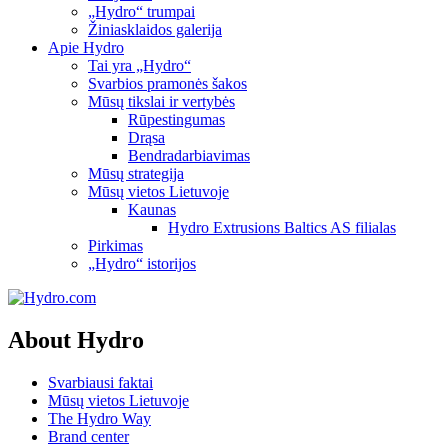
„Hydro“ trumpai
Žiniasklaidos galerija
Apie Hydro
Tai yra „Hydro“
Svarbios pramonės šakos
Mūsų tikslai ir vertybės
Rūpestingumas
Drąsa
Bendradarbiavimas
Mūsų strategija
Mūsų vietos Lietuvoje
Kaunas
Hydro Extrusions Baltics AS filialas
Pirkimas
„Hydro“ istorijos
About Hydro
Svarbiausi faktai
Mūsų vietos Lietuvoje
The Hydro Way
Brand center