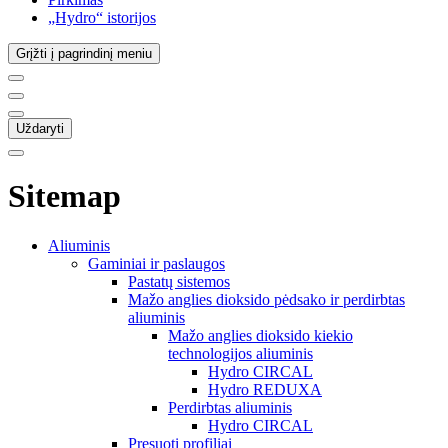
„Hydro“ istorijos
Grįžti į pagrindinį meniu
Uždaryti
Sitemap
Aliuminis
Gaminiai ir paslaugos
Pastatų sistemos
Mažo anglies dioksido pėdsako ir perdirbtas
aliuminis
Mažo anglies dioksido kiekio
technologijos aliuminis
Hydro CIRCAL
Hydro REDUXA
Perdirbtas aliuminis
Hydro CIRCAL
Presuoti profiliai