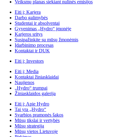
Veiksmų planas siekiant nulinės emisijos
Eiti į:
Karjera
Darbo galimybės
Studentai ir absolventai
Gyvenimas „Hydro“ įmonėje
Karjeros sritys
Susipažinkite su mūsų žmonėmis
Įdarbinimo procesas
Kontaktai ir DUK
Eiti į:
Investors
Eiti į:
Media
Kontaktai žiniasklaidai
Naujienos
„Hydro“ trumpai
Žiniasklaidos galerija
Eiti į:
Apie Hydro
Tai yra „Hydro“
Svarbios pramonės šakos
Mūsų tikslai ir vertybės
Mūsų strategija
Mūsų vietos Lietuvoje
Pirkimas