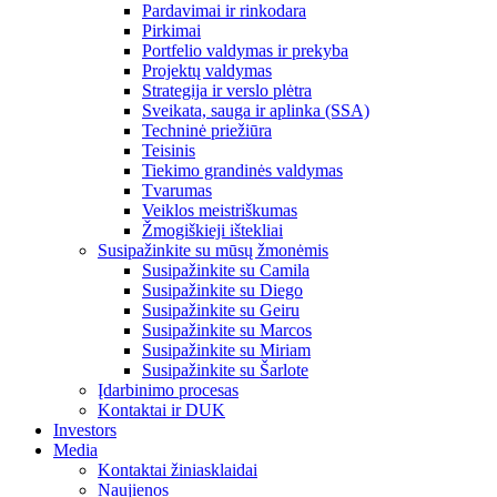
Pardavimai ir rinkodara
Pirkimai
Portfelio valdymas ir prekyba
Projektų valdymas
Strategija ir verslo plėtra
Sveikata, sauga ir aplinka (SSA)
Techninė priežiūra
Teisinis
Tiekimo grandinės valdymas
Tvarumas
Veiklos meistriškumas
Žmogiškieji ištekliai
Susipažinkite su mūsų žmonėmis
Susipažinkite su Camila
Susipažinkite su Diego
Susipažinkite su Geiru
Susipažinkite su Marcos
Susipažinkite su Miriam
Susipažinkite su Šarlote
Įdarbinimo procesas
Kontaktai ir DUK
Investors
Media
Kontaktai žiniasklaidai
Naujienos