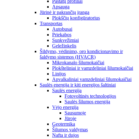
Pastatų profiliai
Apsauga
Jūrinė ir pakrančių įranga
Plokščių konfigūratorius
Transportas
Autobusai
Priekabos
Sunkvežimiai
Geležinkelis
Šildymo, vėdinimo, oro kondicionavimo ir
šaldymo sistemos (HVACR)
Mikrokanalo šilumokaičiai
Plokšteliniai ir vamzdeliniai šilumokaičiai
Linijos
Apvalkaliniai vamzdeliniai šilumokaičiai
Saulės energija ir kiti energijos šaltiniai
Saulės energija
Fotovoltinės technologijos
Saulės šilumos energija
Vėjo energija
Sausumoje
Jūroje
Geotermika
Šilumos valdymas
Nafta ir dujos