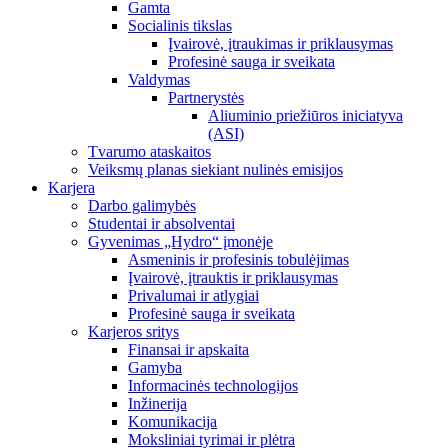
Gamta
Socialinis tikslas
Įvairovė, įtraukimas ir priklausymas
Profesinė sauga ir sveikata
Valdymas
Partnerystės
Aliuminio priežiūros iniciatyva
(ASI)
Tvarumo ataskaitos
Veiksmų planas siekiant nulinės emisijos
Karjera
Darbo galimybės
Studentai ir absolventai
Gyvenimas „Hydro“ įmonėje
Asmeninis ir profesinis tobulėjimas
Įvairovė, įtrauktis ir priklausymas
Privalumai ir atlygiai
Profesinė sauga ir sveikata
Karjeros sritys
Finansai ir apskaita
Gamyba
Informacinės technologijos
Inžinerija
Komunikacija
Moksliniai tyrimai ir plėtra