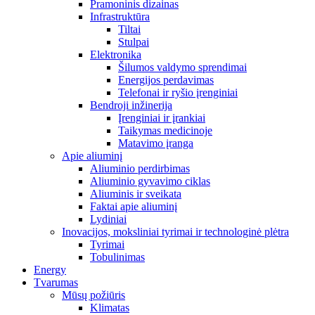
Pramoninis dizainas
Infrastruktūra
Tiltai
Stulpai
Elektronika
Šilumos valdymo sprendimai
Energijos perdavimas
Telefonai ir ryšio įrenginiai
Bendroji inžinerija
Įrenginiai ir įrankiai
Taikymas medicinoje
Matavimo įranga
Apie aliuminį
Aliuminio perdirbimas
Aliuminio gyvavimo ciklas
Aliuminis ir sveikata
Faktai apie aliuminį
Lydiniai
Inovacijos, moksliniai tyrimai ir technologinė plėtra
Tyrimai
Tobulinimas
Energy
Tvarumas
Mūsų požiūris
Klimatas