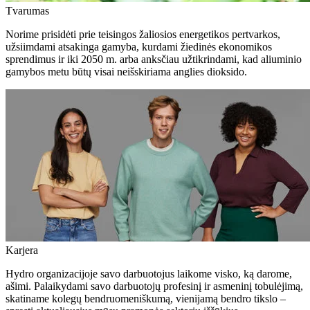
Tvarumas
Norime prisidėti prie teisingos žaliosios energetikos pertvarkos,
užsiimdami atsakinga gamyba, kurdami žiedinės ekonomikos
sprendimus ir iki 2050 m. arba anksčiau užtikrindami, kad aliuminio
gamybos metu būtų visai neišskiriama anglies dioksido.
Karjera
Hydro organizacijoje savo darbuotojus laikome visko, ką darome,
ašimi. Palaikydami savo darbuotojų profesinį ir asmeninį tobulėjimą,
skatiname kolegų bendruomeniškumą, vienijamą bendro tikslo –