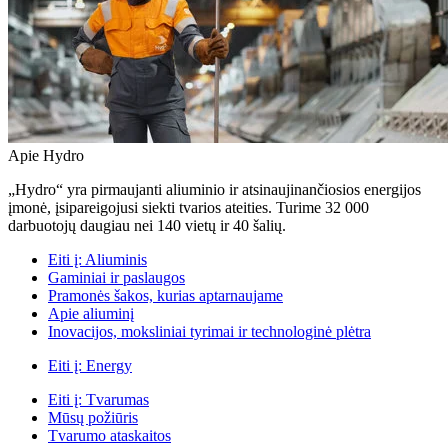
Apie Hydro
„Hydro“ yra pirmaujanti aliuminio ir atsinaujinančiosios energijos
įmonė, įsipareigojusi siekti tvarios ateities. Turime 32 000
darbuotojų daugiau nei 140 vietų ir 40 šalių.
Eiti į:
Aliuminis
Gaminiai ir paslaugos
Pramonės šakos, kurias aptarnaujame
Apie aliuminį
Inovacijos, moksliniai tyrimai ir technologinė plėtra
Eiti į:
Energy
Eiti į:
Tvarumas
Mūsų požiūris
Tvarumo ataskaitos