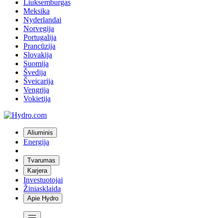
Liuksemburgas
Meksika
Nyderlandai
Norvegija
Portugalija
Prancūzija
Slovakija
Suomija
Švedija
Šveicarija
Vengrija
Vokietija
Aliuminis
Energija
Tvarumas
Karjera
Investuotojai
Žiniasklaida
Apie Hydro