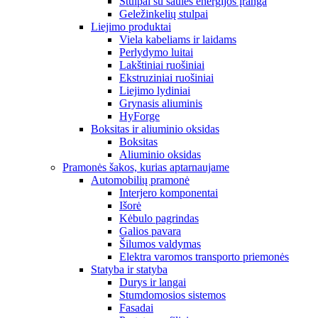
Stulpai su saulės energijos įranga
Geležinkelių stulpai
Liejimo produktai
Viela kabeliams ir laidams
Perlydymo luitai
Lakštiniai ruošiniai
Ekstruziniai ruošiniai
Liejimo lydiniai
Grynasis aliuminis
HyForge
Boksitas ir aliuminio oksidas
Boksitas
Aliuminio oksidas
Pramonės šakos, kurias aptarnaujame
Automobilių pramonė
Interjero komponentai
Išorė
Kėbulo pagrindas
Galios pavara
Šilumos valdymas
Elektra varomos transporto priemonės
Statyba ir statyba
Durys ir langai
Stumdomosios sistemos
Fasadai