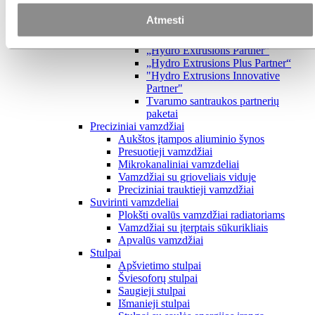
Profile Academy
Atmesti
Skaitmeninis projektavimo vadovas
„Hydro Extrusions Partner“ paketai
„Hydro Extrusions Partner“
„Hydro Extrusions Plus Partner“
"Hydro Extrusions Innovative
Partner"
Tvarumo santraukos partnerių
paketai
Preciziniai vamzdžiai
Aukštos įtampos aliuminio šynos
Presuotieji vamzdžiai
Mikrokanaliniai vamzdeliai
Vamzdžiai su grioveliais viduje
Preciziniai trauktieji vamzdžiai
Suvirinti vamzdeliai
Plokšti ovalūs vamzdžiai radiatoriams
Vamzdžiai su įterptais sūkurikliais
Apvalūs vamzdžiai
Stulpai
Apšvietimo stulpai
Šviesoforų stulpai
Saugieji stulpai
Išmanieji stulpai