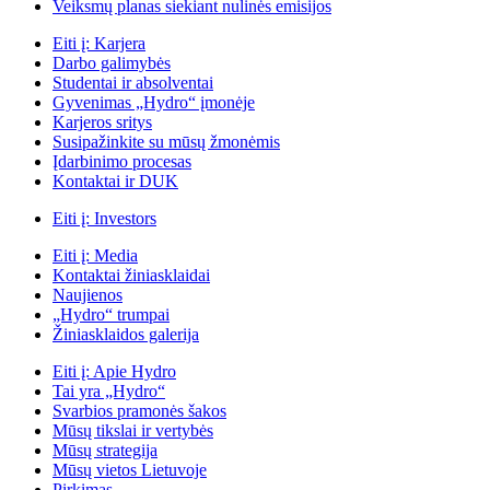
Veiksmų planas siekiant nulinės emisijos
Eiti į:
Karjera
Darbo galimybės
Studentai ir absolventai
Gyvenimas „Hydro“ įmonėje
Karjeros sritys
Susipažinkite su mūsų žmonėmis
Įdarbinimo procesas
Kontaktai ir DUK
Eiti į:
Investors
Eiti į:
Media
Kontaktai žiniasklaidai
Naujienos
„Hydro“ trumpai
Žiniasklaidos galerija
Eiti į:
Apie Hydro
Tai yra „Hydro“
Svarbios pramonės šakos
Mūsų tikslai ir vertybės
Mūsų strategija
Mūsų vietos Lietuvoje
Pirkimas