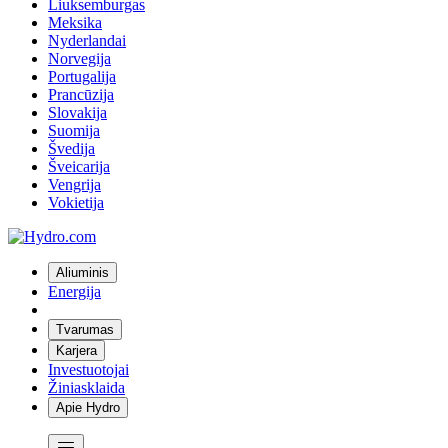
Liuksemburgas
Meksika
Nyderlandai
Norvegija
Portugalija
Prancūzija
Slovakija
Suomija
Švedija
Šveicarija
Vengrija
Vokietija
Aliuminis
Energija
Tvarumas
Karjera
Investuotojai
Žiniasklaida
Apie Hydro