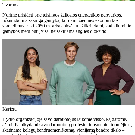
Tvarumas
Norime prisidėti prie teisingos žaliosios energetikos pertvarkos,
užsiimdami atsakinga gamyba, kurdami žiedinės ekonomikos
sprendimus ir iki 2050 m. arba anksčiau užtikrindami, kad aliuminio
gamybos metu būtų visai neišskiriama anglies dioksido.
Karjera
Hydro organizacijoje savo darbuotojus laikome visko, ką darome,
ašimi. Palaikydami savo darbuotojų profesinį ir asmeninį tobulėjimą,
skatiname kolegų bendruomeniškumą, vienijamą bendro tikslo –