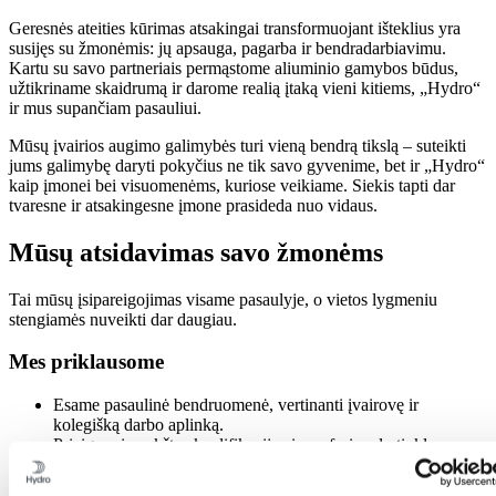
Geresnės ateities kūrimas atsakingai transformuojant išteklius yra
susijęs su žmonėmis: jų apsauga, pagarba ir bendradarbiavimu.
Kartu su savo partneriais permąstome aliuminio gamybos būdus,
užtikriname skaidrumą ir darome realią įtaką vieni kitiems, „Hydro“
ir mus supančiam pasauliui.
Mūsų įvairios augimo galimybės turi vieną bendrą tikslą – suteikti
jums galimybę daryti pokyčius ne tik savo gyvenime, bet ir „Hydro“
kaip įmonei bei visuomenėms, kuriose veikiame. Siekis tapti dar
tvaresne ir atsakingesne įmone prasideda nuo vidaus.
Mūsų atsidavimas savo žmonėms
Tai mūsų įsipareigojimas visame pasaulyje, o vietos lygmeniu
stengiamės nuveikti dar daugiau.
Mes priklausome
Esame pasaulinė bendruomenė, vertinanti įvairovę ir
kolegišką darbo aplinką.
Prieiga prie aukštos kvalifikacijos ir profesionalų tinklo
Mes augame