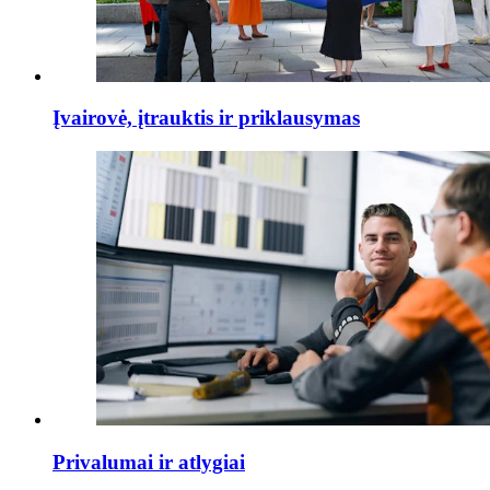
Įvairovė, įtrauktis ir priklausymas
Privalumai ir atlygiai