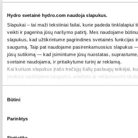
Turime nuolatinio mokymosi kultūrą, kurioje pabrėžiamas
Hydro svetainė hydro.com naudoja slapukus.
tobulėjimas per įvairias užduotis, prasmingus iššūkius ir
reikšmingas pareigas.
Slapukai – tai maži tekstiniai failai, kurie padeda tinklalapiui 
Karjeros galimybės apima tarptautinius vaidmenis ir visą
įmonės vertės grandinę
veikti ir pagerina jūsų naršymo patirtį. Mes naudojame būtin
slapukus, kad užtikrintume pagrindines svetainės funkcijas i
Mes dalijamės tikslu
saugumą. Taip pat naudojame pasirenkamuosius slapukus 
jūsų sutikimą — kad įsimintume jūsų nuostatas, suprastume,
Esame vieningi, prisiimdami atsakomybę už žaliosios
pertvarkos skatinimą ir gyvybingesnių visuomenių kūrimą
svetainė naudojama, ir pritaikytume turinį ar reklamą.
Kiekvieną dieną mes sutelkiame dėmesį į gamtos išteklių
Kai kuriuos slapukus įrašo trečiųjų šalių paslaugų teikėjai, ku
panaudojimą tvaresniuose produktuose ir sprendimuose
įrankius naudojame saugumo, analizės ar reklamavimo tiksla
Atnaujinta: 2025 m. spalio 16 d.
trečiosios šalys gali sujungti informaciją, surinktą naudojant
svetaine, su kita informacija, kurią joms pateikėte, arba kurią
Sutikimo
surinko naudodamiesi jų paslaugomis. Trečioji šalis, nurodyt
Būtini
pasirinkimas
atsakinga už konkretų trečiosios šalies slapuką, yra asmens
duomenų, surinktų per tą slapuką, duomenų valdytojas. Žem
Parinktys
esančioje slapukų lentelėje galite matyti, kurios trečiosios ša
dalyvauja.
Statistika