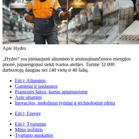
Apie Hydro
„Hydro“ yra pirmaujanti aliuminio ir atsinaujinančiosios energijos
įmonė, įsipareigojusi siekti tvarios ateities. Turime 32 000
darbuotojų daugiau nei 140 vietų ir 40 šalių.
Eiti į:
Aliuminis
Gaminiai ir paslaugos
Pramonės šakos, kurias aptarnaujame
Apie aliuminį
Inovacijos, moksliniai tyrimai ir technologinė plėtra
Eiti į:
Energy
Eiti į:
Tvarumas
Mūsų požiūris
Tvarumo ataskaitos