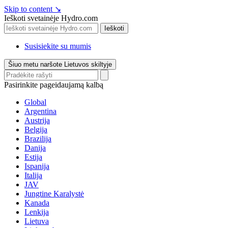
Skip to content
↘
Ieškoti svetainėje Hydro.com
Ieškoti
Susisiekite su mumis
Šiuo metu naršote Lietuvos skiltyje
Pasirinkite pageidaujamą kalbą
Global
Argentina
Austrija
Belgija
Brazilija
Danija
Estija
Ispanija
Italija
JAV
Jungtine Karalystė
Kanada
Lenkija
Lietuva