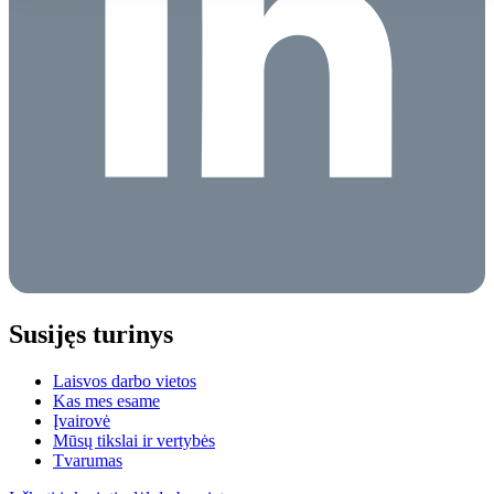
Susijęs turinys
Laisvos darbo vietos
Kas mes esame
Įvairovė
Mūsų tikslai ir vertybės
Tvarumas