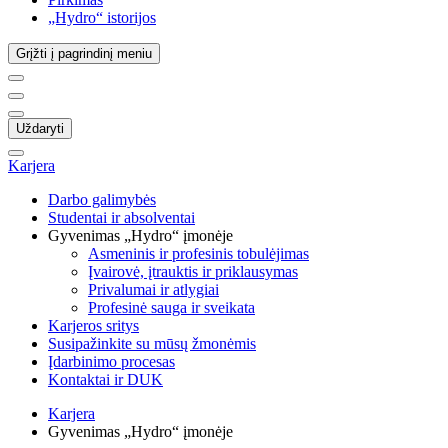
„Hydro“ istorijos
Grįžti į pagrindinį meniu
Uždaryti
Karjera
Darbo galimybės
Studentai ir absolventai
Gyvenimas „Hydro“ įmonėje
Asmeninis ir profesinis tobulėjimas
Įvairovė, įtrauktis ir priklausymas
Privalumai ir atlygiai
Profesinė sauga ir sveikata
Karjeros sritys
Susipažinkite su mūsų žmonėmis
Įdarbinimo procesas
Kontaktai ir DUK
Karjera
Gyvenimas „Hydro“ įmonėje