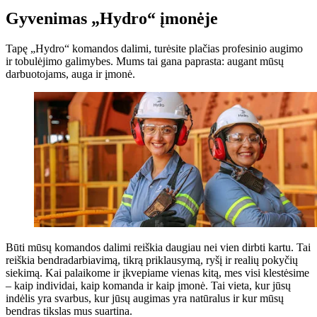
Gyvenimas „Hydro“ įmonėje
Tapę „Hydro“ komandos dalimi, turėsite plačias profesinio augimo
ir tobulėjimo galimybes. Mums tai gana paprasta: augant mūsų
darbuotojams, auga ir įmonė.
Būti mūsų komandos dalimi reiškia daugiau nei vien dirbti kartu. Tai
reiškia bendradarbiavimą, tikrą priklausymą, ryšį ir realių pokyčių
siekimą. Kai palaikome ir įkvepiame vienas kitą, mes visi klestėsime
– kaip individai, kaip komanda ir kaip įmonė. Tai vieta, kur jūsų
indėlis yra svarbus, kur jūsų augimas yra natūralus ir kur mūsų
bendras tikslas mus suartina.