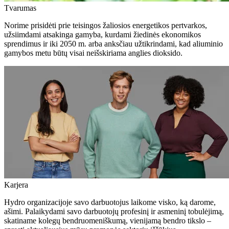
Tvarumas
Norime prisidėti prie teisingos žaliosios energetikos pertvarkos,
užsiimdami atsakinga gamyba, kurdami žiedinės ekonomikos
sprendimus ir iki 2050 m. arba anksčiau užtikrindami, kad aliuminio
gamybos metu būtų visai neišskiriama anglies dioksido.
Karjera
Hydro organizacijoje savo darbuotojus laikome visko, ką darome,
ašimi. Palaikydami savo darbuotojų profesinį ir asmeninį tobulėjimą,
skatiname kolegų bendruomeniškumą, vienijamą bendro tikslo –