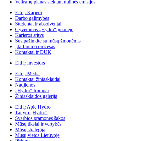
Veiksmų planas siekiant nulinės emisijos
Eiti į:
Karjera
Darbo galimybės
Studentai ir absolventai
Gyvenimas „Hydro“ įmonėje
Karjeros sritys
Susipažinkite su mūsų žmonėmis
Įdarbinimo procesas
Kontaktai ir DUK
Eiti į:
Investors
Eiti į:
Media
Kontaktai žiniasklaidai
Naujienos
„Hydro“ trumpai
Žiniasklaidos galerija
Eiti į:
Apie Hydro
Tai yra „Hydro“
Svarbios pramonės šakos
Mūsų tikslai ir vertybės
Mūsų strategija
Mūsų vietos Lietuvoje
Pirkimas