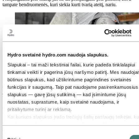
tampate bendruomenės, kuri siekia kurti tvarią ateitį, nariu.
Hydro svetainė hydro.com naudoja slapukus.
Slapukai – tai maži tekstiniai failai, kurie padeda tinklalapiui
tinkamai veikti ir pagerina jūsų naršymo patirtį. Mes naudoj
būtinus slapukus, kad užtikrintume pagrindines svetainės
Mes kuriame įtraukią aplinką, kupiną iššūkių, kurie, tikimės, jus
sudomins. Mūsų kolegiška atmosfera skatina tvirtus ryšius ir suteikia
funkcijas ir saugumą. Taip pat naudojame pasirenkamuosius
jums galimybę tobulėti atliekant įvairias, sudėtingas ir atsakingas
slapukus — gavę jūsų sutikimą — kad įsimintume jūsų
užduotis.
nuostatas, suprastume, kaip svetainė naudojama, ir
Palikite savo žymę
pritaikytume turinį ar reklamą.
Kai kuriuos slapukus įrašo trečiųjų šalių paslaugų teikėjai, ku
Nesvarbu, ar dirbate operacijų, inžinerijos, IT, verslo ar kitose
įrankius naudojame saugumo, analizės ar reklamavimo tiksla
srityse, rasite daugybę galimybių daryti realų poveikį. Mes
Šios trečiosios šalys gali sujungti informaciją, surinktą
Sutikimo
paverčiame gamtinius išteklius medžiagomis, kurios stiprina
naudojantis mūsų svetaine, su kita informacija, kurią joms