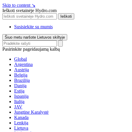
Skip to content
↘
Ieškoti svetainėje Hydro.com
Ieškoti
Susisiekite su mumis
Šiuo metu naršote Lietuvos skiltyje
Pasirinkite pageidaujamą kalbą
Global
Argentina
Austrija
Belgija
Brazilija
Danija
Estija
Ispanija
Italija
JAV
Jungtine Karalystė
Kanada
Lenkija
Lietuva