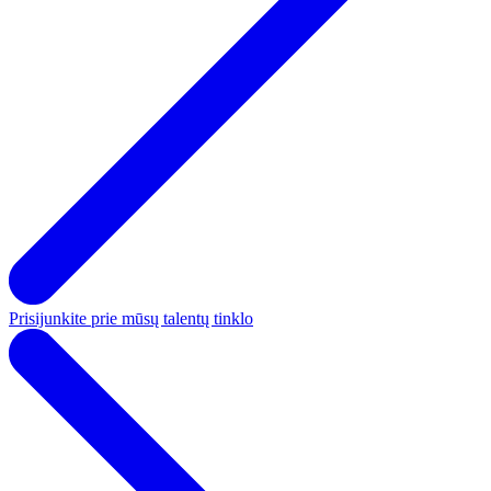
Prisijunkite prie mūsų talentų tinklo