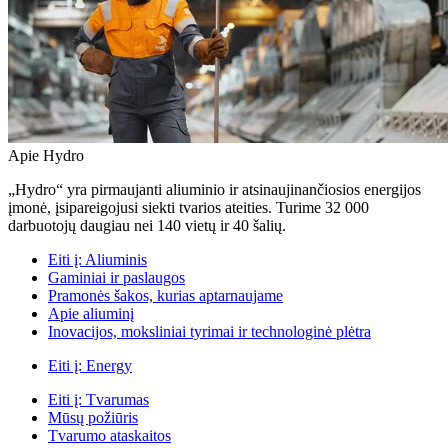
Apie Hydro
„Hydro“ yra pirmaujanti aliuminio ir atsinaujinančiosios energijos
įmonė, įsipareigojusi siekti tvarios ateities. Turime 32 000
darbuotojų daugiau nei 140 vietų ir 40 šalių.
Eiti į:
Aliuminis
Gaminiai ir paslaugos
Pramonės šakos, kurias aptarnaujame
Apie aliuminį
Inovacijos, moksliniai tyrimai ir technologinė plėtra
Eiti į:
Energy
Eiti į:
Tvarumas
Mūsų požiūris
Tvarumo ataskaitos