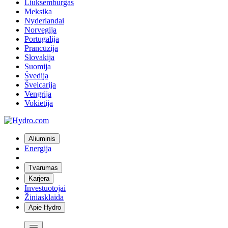
Liuksemburgas
Meksika
Nyderlandai
Norvegija
Portugalija
Prancūzija
Slovakija
Suomija
Švedija
Šveicarija
Vengrija
Vokietija
Aliuminis
Energija
Tvarumas
Karjera
Investuotojai
Žiniasklaida
Apie Hydro