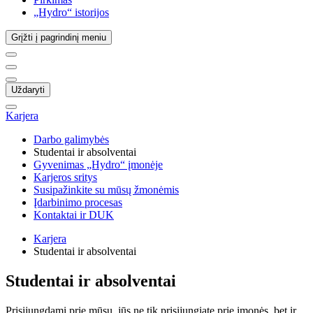
„Hydro“ istorijos
Grįžti į pagrindinį meniu
Uždaryti
Karjera
Darbo galimybės
Studentai ir absolventai
Gyvenimas „Hydro“ įmonėje
Karjeros sritys
Susipažinkite su mūsų žmonėmis
Įdarbinimo procesas
Kontaktai ir DUK
Karjera
Studentai ir absolventai
Studentai ir absolventai
Prisijungdami prie mūsų, jūs ne tik prisijungiate prie įmonės, bet ir