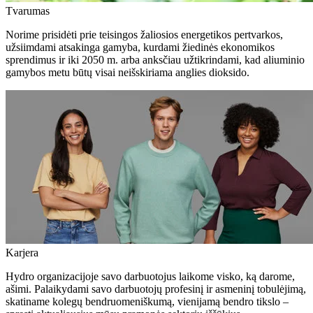
Tvarumas
Norime prisidėti prie teisingos žaliosios energetikos pertvarkos,
užsiimdami atsakinga gamyba, kurdami žiedinės ekonomikos
sprendimus ir iki 2050 m. arba anksčiau užtikrindami, kad aliuminio
gamybos metu būtų visai neišskiriama anglies dioksido.
Karjera
Hydro organizacijoje savo darbuotojus laikome visko, ką darome,
ašimi. Palaikydami savo darbuotojų profesinį ir asmeninį tobulėjimą,
skatiname kolegų bendruomeniškumą, vienijamą bendro tikslo –