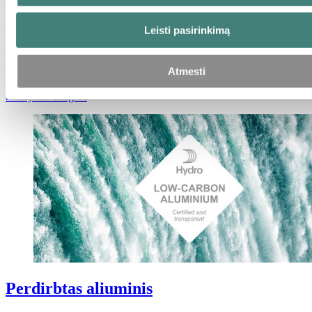
aliuminis
Leisti pasirinkimą
Mūsų mažai anglies dioksido išskiriantis aliuminis gamybos procese
naudoja vandens, vėjo ir saulės energiją ir sukuria vidutiniškai 4,0
Atmesti
kg CO2e vienam kilogramui aliuminio.
Skaitykite daugiau
Perdirbtas aliuminis