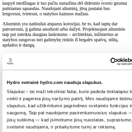
taupyti medžiagas ir tuo pačiu sumažina dėl didesnio svorio įprastai
patiriamas sąnaudas. Naudojant aliuminį, jūsų pastatai bus
lengvesni, tvirtesni, o statybos kainuos mažiau.
Aliuminis yra natūraliai atsparus korozijai, be to, kad taptų dar
patvaresnis, jį galima anoduoti arba dažyti. Projektuojant aliuminis
taip pat suteikia daugiau lankstumo – architektas, inžinierius ar
statybos rangovas turi galimybę rinktis iš begalės spalvų, stilių,
apdailos ir dangų.
„Hydro“ aliuminio gaminiai tvariai
statybų pramonei
Dėl aliuminio savybių ir jo teigiamo poveikio, aliuminio gaminius
Hydro svetainė hydro.com naudoja slapukus.
galima sklandžiai integruoti į bet kurį statybų projekto aspektą – nuo
vidinių pastato atramų, durų, langų ir angų iki išorinių apkalų ir
Slapukai – tai maži tekstiniai failai, kurie padeda tinklalapiui 
apdailos detalių.
veikti ir pagerina jūsų naršymo patirtį. Mes naudojame būtin
Mūsų aliuminio komponentų ir sistemų asortimentas:
slapukus, kad užtikrintume pagrindines svetainės funkcijas i
saugumą. Taip pat naudojame pasirenkamuosius slapukus 
Sukomplektuotos aliuminio durų ir langų sistemos
Sukomplektuotos aliuminio stumdomų durų ir langų sistemos
jūsų sutikimą — kad įsimintume jūsų nuostatas, suprastume,
Sukomplektuotos aliuminio pastatų fasadų sistemos
svetainė naudojama, ir pritaikytume turinį ar reklamą.
Specializuotos aliuminio statybinės sistemos saugumui