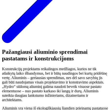
Pažangiausi aliuminio sprendimai
pastatams ir konstrukcijoms
Konstrukcijų projektams reikalingos medžiagos, kurios ne tik
atlaikytų laiko išbandymus, bet ir būtų naudingos bei kurtų pridėtinę
vertę. Aliuminis – geriausias sprendimas, nes dėl savo savybių jis
gali būti naudojamas visais projektavimo ir konstravimo aspektais.
„Hydro“ siūlomą aliuminį galima naudoti beveik visuose pastato
elementuose – nuo pastato karkaso iki langų ir durų. Aliuminis
suteikia daugiau lankstumo inžinieriams, dizaineriams ir
architektams.
Aliuminis yra viena iš ekologiškiausių šiandien prieinamų pastatuose