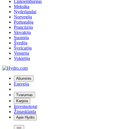
Liuksemburgas
Meksika
Nyderlandai
Norvegija
Portugalija
Prancūzija
Slovakija
Suomija
Švedija
Šveicarija
Vengrija
Vokietija
Aliuminis
Energija
Tvarumas
Karjera
Investuotojai
Žiniasklaida
Apie Hydro