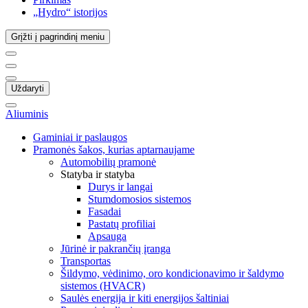
„Hydro“ istorijos
Grįžti į pagrindinį meniu
Uždaryti
Aliuminis
Gaminiai ir paslaugos
Pramonės šakos, kurias aptarnaujame
Automobilių pramonė
Statyba ir statyba
Durys ir langai
Stumdomosios sistemos
Fasadai
Pastatų profiliai
Apsauga
Jūrinė ir pakrančių įranga
Transportas
Šildymo, vėdinimo, oro kondicionavimo ir šaldymo
sistemos (HVACR)
Saulės energija ir kiti energijos šaltiniai