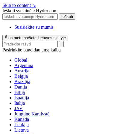
Skip to content
↘
Ieškoti svetainėje Hydro.com
Ieškoti
Susisiekite su mumis
Šiuo metu naršote Lietuvos skiltyje
Pasirinkite pageidaujamą kalbą
Global
Argentina
Austrija
Belgija
Brazilija
Danija
Estija
Ispanija
Italija
JAV
Jungtine Karalystė
Kanada
Lenkija
Lietuva