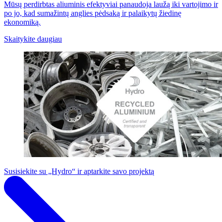
Mūsų perdirbtas aliuminis efektyviai panaudoja laužą iki vartojimo ir
po jo, kad sumažintų anglies pėdsaką ir palaikytų žiedinę
ekonomiką.
Skaitykite daugiau
Susisiekite su „Hydro“ ir aptarkite savo projektą