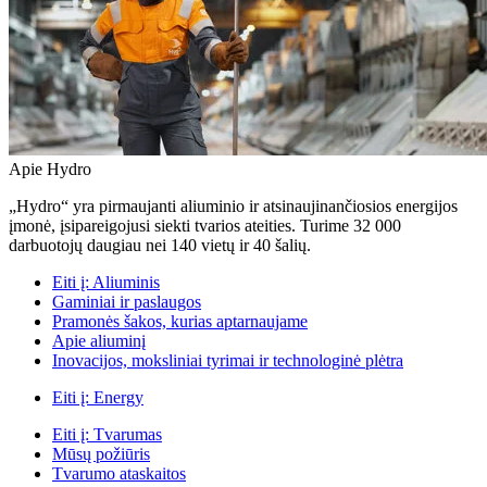
Apie Hydro
„Hydro“ yra pirmaujanti aliuminio ir atsinaujinančiosios energijos
įmonė, įsipareigojusi siekti tvarios ateities. Turime 32 000
darbuotojų daugiau nei 140 vietų ir 40 šalių.
Eiti į:
Aliuminis
Gaminiai ir paslaugos
Pramonės šakos, kurias aptarnaujame
Apie aliuminį
Inovacijos, moksliniai tyrimai ir technologinė plėtra
Eiti į:
Energy
Eiti į:
Tvarumas
Mūsų požiūris
Tvarumo ataskaitos