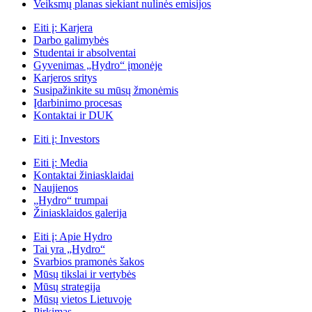
Veiksmų planas siekiant nulinės emisijos
Eiti į:
Karjera
Darbo galimybės
Studentai ir absolventai
Gyvenimas „Hydro“ įmonėje
Karjeros sritys
Susipažinkite su mūsų žmonėmis
Įdarbinimo procesas
Kontaktai ir DUK
Eiti į:
Investors
Eiti į:
Media
Kontaktai žiniasklaidai
Naujienos
„Hydro“ trumpai
Žiniasklaidos galerija
Eiti į:
Apie Hydro
Tai yra „Hydro“
Svarbios pramonės šakos
Mūsų tikslai ir vertybės
Mūsų strategija
Mūsų vietos Lietuvoje
Pirkimas