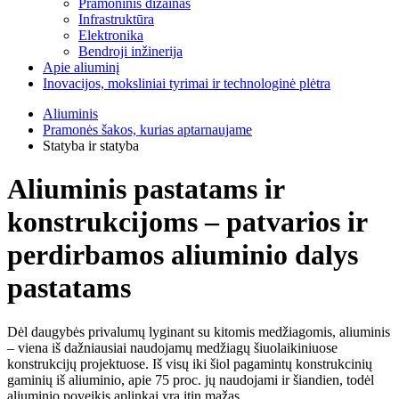
Pramoninis dizainas
Infrastruktūra
Elektronika
Bendroji inžinerija
Apie aliuminį
Inovacijos, moksliniai tyrimai ir technologinė plėtra
Aliuminis
Pramonės šakos, kurias aptarnaujame
Statyba ir statyba
Aliuminis pastatams ir
konstrukcijoms – patvarios ir
perdirbamos aliuminio dalys
pastatams
Dėl daugybės privalumų lyginant su kitomis medžiagomis, aliuminis
– viena iš dažniausiai naudojamų medžiagų šiuolaikiniuose
konstrukcijų projektuose. Iš visų iki šiol pagamintų konstrukcinių
gaminių iš aliuminio, apie 75 proc. jų naudojami ir šiandien, todėl
aliuminio poveikis aplinkai yra itin mažas.