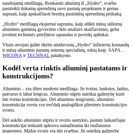
naudojamų medžiagų. Renkantis aliuminį iš „Hydro“, svarbu
pasirinkti tinkamą sprendimą savo pastatų projektams ir geriau
suprasti, kaip apskaičiuoti bendrą pasirinktų sprendimų pėdsaką.
„Hydro“ medžiagų ekspertai supranta, kaip atlikti mūsų siūlomų
aliuminio gaminių gyvavimo ciklo analizės skaičiavimus, geba
įvertinti techninės priežiūros sąnaudas ir poveikį aplinkai.
Visais atvejais galite tikėtis atsidavusių „Hydro“ inžinierių komandų
ir mūsų aliuminio pastatų sistemų specialistų, tokių kaip SAPA ,
WICONA
ir
TECHNAL
palaikymo.
Kodėl verta rinktis aliuminį pastatams ir
konstrukcijoms?
Aliuminis – yra išties moderni medžiaga. Jis tvirtas, lankstus, laidus,
patvarus ir labai lengvas. Aliuminio stipris suteikia galimybę kurti
itin tvirtas konstrukcijas. Dėl aliuminio lengvumo, aliuminio
konstrukcija sveria vos trečdalį analogiškos plieninės konstrukcijos
svorio.
Dėl aukšto aliuminio stiprio ir svorio santykio, pastato laikančiajai
konstrukcijai tenkanti apkrova sumažinama iki mažiausios
įmanomos. Mažas svoris yra itin svarbus. Jis suteikia galimybę