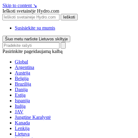
Skip to content
↘
Ieškoti svetainėje Hydro.com
Ieškoti
Susisiekite su mumis
Šiuo metu naršote Lietuvos skiltyje
Pasirinkite pageidaujamą kalbą
Global
Argentina
Austrija
Belgija
Brazilija
Danija
Estija
Ispanija
Italija
JAV
Jungtine Karalystė
Kanada
Lenkija
Lietuva