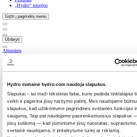
„Hydro“ istorijos
Grįžti į pagrindinį meniu
Uždaryti
Aliuminis
Gaminiai ir paslaugos
Pramonės šakos, kurias aptarnaujame
Automobilių pramonė
Statyba ir statyba
Durys ir langai
Hydro svetainė hydro.com naudoja slapukus.
Stumdomosios sistemos
Slapukai – tai maži tekstiniai failai, kurie padeda tinklalapiui 
Fasadai
Pastatų profiliai
veikti ir pagerina jūsų naršymo patirtį. Mes naudojame būtin
Apsauga
slapukus, kad užtikrintume pagrindines svetainės funkcijas i
Jūrinė ir pakrančių įranga
saugumą. Taip pat naudojame pasirenkamuosius slapukus 
Transportas
Šildymo, vėdinimo, oro kondicionavimo ir šaldymo
jūsų sutikimą — kad įsimintume jūsų nuostatas, suprastume,
sistemos (HVACR)
svetainė naudojama, ir pritaikytume turinį ar reklamą.
Saulės energija ir kiti energijos šaltiniai