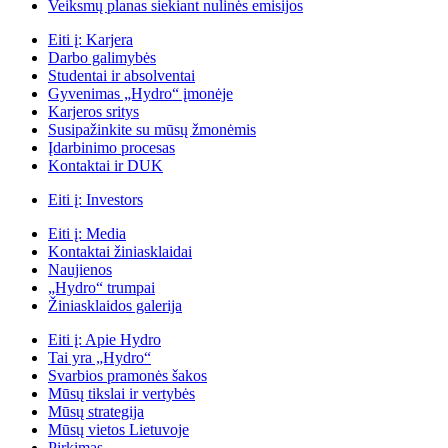
Veiksmų planas siekiant nulinės emisijos
Eiti į:
Karjera
Darbo galimybės
Studentai ir absolventai
Gyvenimas „Hydro“ įmonėje
Karjeros sritys
Susipažinkite su mūsų žmonėmis
Įdarbinimo procesas
Kontaktai ir DUK
Eiti į:
Investors
Eiti į:
Media
Kontaktai žiniasklaidai
Naujienos
„Hydro“ trumpai
Žiniasklaidos galerija
Eiti į:
Apie Hydro
Tai yra „Hydro“
Svarbios pramonės šakos
Mūsų tikslai ir vertybės
Mūsų strategija
Mūsų vietos Lietuvoje
Pirkimas