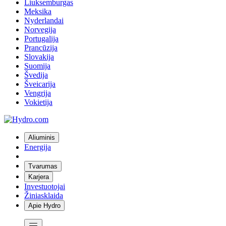
Liuksemburgas
Meksika
Nyderlandai
Norvegija
Portugalija
Prancūzija
Slovakija
Suomija
Švedija
Šveicarija
Vengrija
Vokietija
Aliuminis
Energija
Tvarumas
Karjera
Investuotojai
Žiniasklaida
Apie Hydro