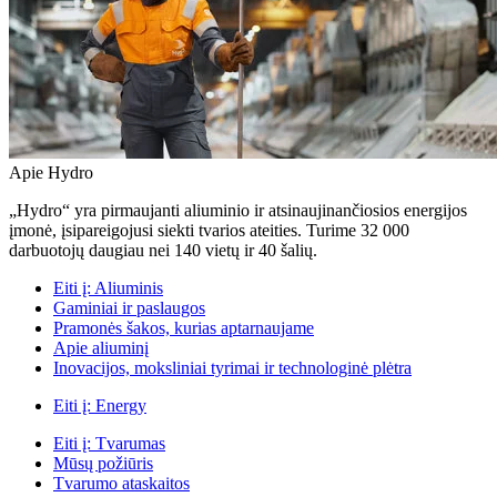
Apie Hydro
„Hydro“ yra pirmaujanti aliuminio ir atsinaujinančiosios energijos
įmonė, įsipareigojusi siekti tvarios ateities. Turime 32 000
darbuotojų daugiau nei 140 vietų ir 40 šalių.
Eiti į:
Aliuminis
Gaminiai ir paslaugos
Pramonės šakos, kurias aptarnaujame
Apie aliuminį
Inovacijos, moksliniai tyrimai ir technologinė plėtra
Eiti į:
Energy
Eiti į:
Tvarumas
Mūsų požiūris
Tvarumo ataskaitos