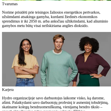
Tvarumas
Norime prisidėti prie teisingos žaliosios energetikos pertvarkos,
užsiimdami atsakinga gamyba, kurdami žiedinės ekonomikos
sprendimus ir iki 2050 m. arba anksčiau užtikrindami, kad aliuminio
gamybos metu būtų visai neišskiriama anglies dioksido.
Karjera
Hydro organizacijoje savo darbuotojus laikome visko, ką darome,
ašimi. Palaikydami savo darbuotojų profesinį ir asmeninį tobulėjimą,
skatiname kolegų bendruomeniškumą, vienijamą bendro tikslo –