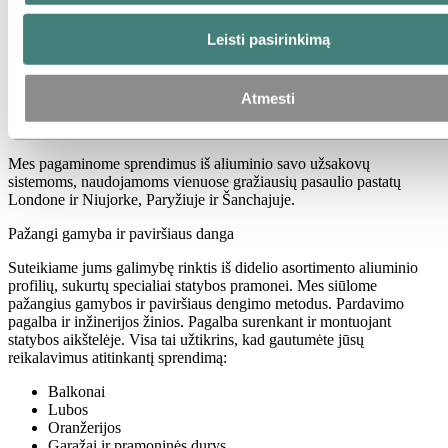
Leisti pasirinkimą
Atmesti
Architektūriniai profiliai
Mes pagaminome sprendimus iš aliuminio savo užsakovų
sistemoms, naudojamoms vienuose gražiausių pasaulio pastatų
Londone ir Niujorke, Paryžiuje ir Šanchajuje.
Pažangi gamyba ir paviršiaus danga
Suteikiame jums galimybę rinktis iš didelio asortimento aliuminio
profilių, sukurtų specialiai statybos pramonei. Mes siūlome
pažangius gamybos ir paviršiaus dengimo metodus. Pardavimo
pagalba ir inžinerijos žinios. Pagalba surenkant ir montuojant
statybos aikštelėje. Visa tai užtikrins, kad gautumėte jūsų
reikalavimus atitinkantį sprendimą:
Balkonai
Lubos
Oranžerijos
Garažai ir pramoninės durys