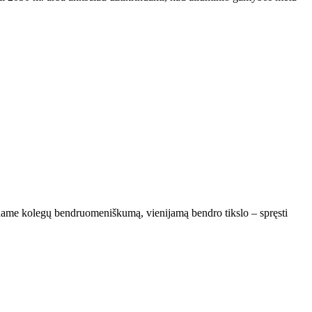
iname kolegų bendruomeniškumą, vienijamą bendro tikslo – spręsti