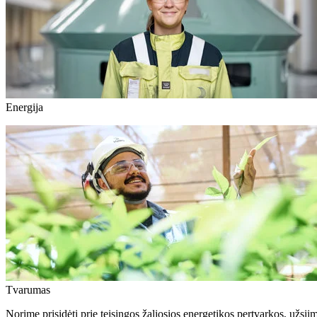
Energija
Tvarumas
Norime prisidėti prie teisingos žaliosios energetikos pertvarkos, u