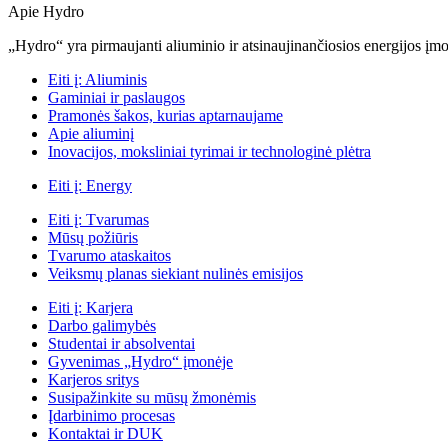
Apie Hydro
„Hydro“ yra pirmaujanti aliuminio ir atsinaujinančiosios energijos įmon
Eiti į:
Aliuminis
Gaminiai ir paslaugos
Pramonės šakos, kurias aptarnaujame
Apie aliuminį
Inovacijos, moksliniai tyrimai ir technologinė plėtra
Eiti į:
Energy
Eiti į:
Tvarumas
Mūsų požiūris
Tvarumo ataskaitos
Veiksmų planas siekiant nulinės emisijos
Eiti į:
Karjera
Darbo galimybės
Studentai ir absolventai
Gyvenimas „Hydro“ įmonėje
Karjeros sritys
Susipažinkite su mūsų žmonėmis
Įdarbinimo procesas
Kontaktai ir DUK