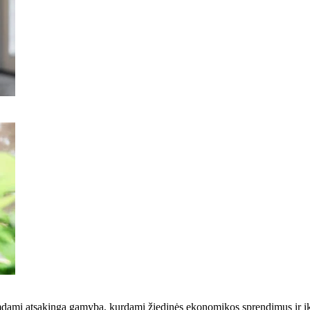
žsiimdami atsakinga gamyba, kurdami žiedinės ekonomikos sprendimus ir 