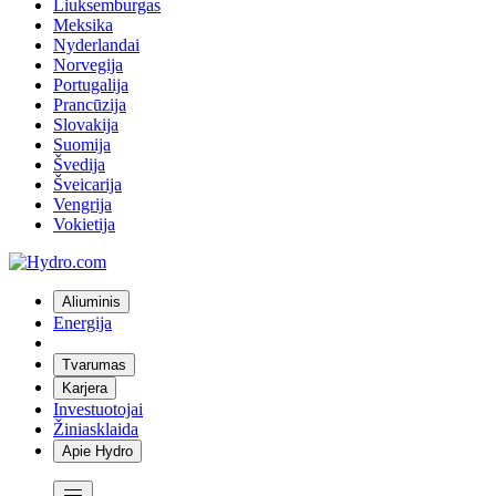
Liuksemburgas
Meksika
Nyderlandai
Norvegija
Portugalija
Prancūzija
Slovakija
Suomija
Švedija
Šveicarija
Vengrija
Vokietija
Aliuminis
Energija
Tvarumas
Karjera
Investuotojai
Žiniasklaida
Apie Hydro