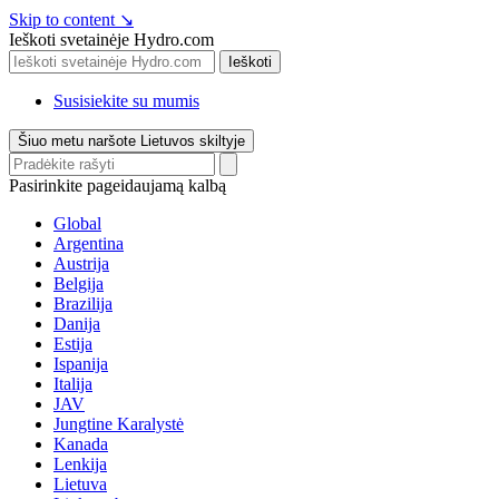
Skip to content
↘
Ieškoti svetainėje Hydro.com
Ieškoti
Susisiekite su mumis
Šiuo metu naršote Lietuvos skiltyje
Pasirinkite pageidaujamą kalbą
Global
Argentina
Austrija
Belgija
Brazilija
Danija
Estija
Ispanija
Italija
JAV
Jungtine Karalystė
Kanada
Lenkija
Lietuva