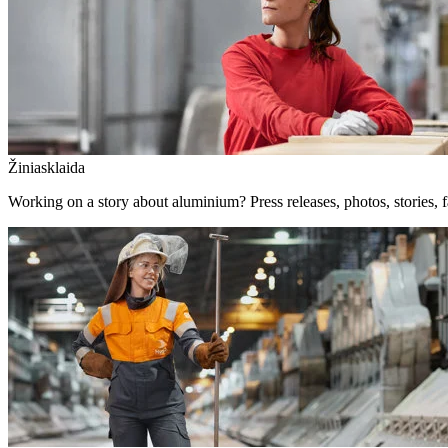
Žiniasklaida
Working on a story about aluminium? Press releases, photos, stories, f