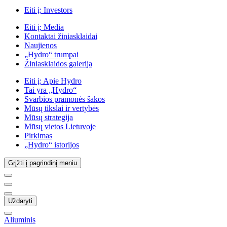
Eiti į:
Investors
Eiti į:
Media
Kontaktai žiniasklaidai
Naujienos
„Hydro“ trumpai
Žiniasklaidos galerija
Eiti į:
Apie Hydro
Tai yra „Hydro“
Svarbios pramonės šakos
Mūsų tikslai ir vertybės
Mūsų strategija
Mūsų vietos Lietuvoje
Pirkimas
„Hydro“ istorijos
Grįžti į pagrindinį meniu
Uždaryti
Aliuminis