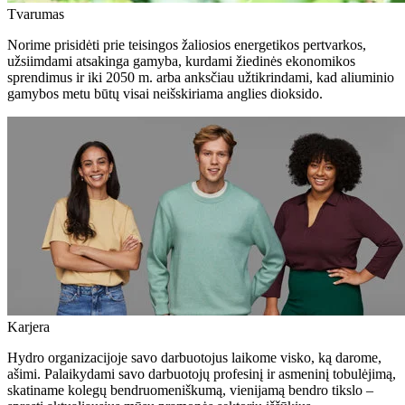
Tvarumas
Norime prisidėti prie teisingos žaliosios energetikos pertvarkos,
užsiimdami atsakinga gamyba, kurdami žiedinės ekonomikos
sprendimus ir iki 2050 m. arba anksčiau užtikrindami, kad aliuminio
gamybos metu būtų visai neišskiriama anglies dioksido.
Karjera
Hydro organizacijoje savo darbuotojus laikome visko, ką darome,
ašimi. Palaikydami savo darbuotojų profesinį ir asmeninį tobulėjimą,
skatiname kolegų bendruomeniškumą, vienijamą bendro tikslo –