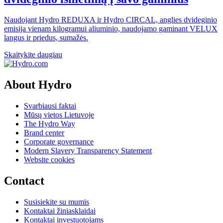
Naudojant Hydro REDUXA ir Hydro CIRCAL, anglies dvideginio
emisija vienam kilogramui aliuminio, naudojamo gaminant VELUX
langus ir priedus, sumažės.
Skaitykite daugiau
About Hydro
Svarbiausi faktai
Mūsų vietos Lietuvoje
The Hydro Way
Brand center
Corporate governance
Modern Slavery Transparency Statement
Website cookies
Contact
Susisiekite su mumis
Kontaktai žiniasklaidai
Kontaktai investuotojams