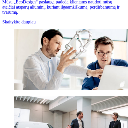
Mūsų „EcoDesign“ paslauga padeda klientams naudoti mūsų
ateičiai atsparų aliuminį, kuriant ilgaamžiškumą, perdirbamumą ir
tvarumą.
Skaitykite daugiau