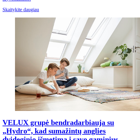
Skaitykite daugiau
VELUX grupė bendradarbiauja su
„Hydro“, kad sumažintų anglies
dvideginio išmetimą į savo gaminius