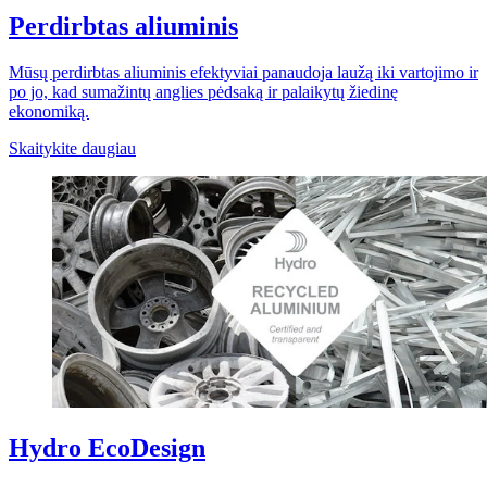
Perdirbtas aliuminis
Mūsų perdirbtas aliuminis efektyviai panaudoja laužą iki vartojimo ir
po jo, kad sumažintų anglies pėdsaką ir palaikytų žiedinę
ekonomiką.
Skaitykite daugiau
Hydro EcoDesign