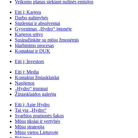
Veiksmų planas siekiant nulinės emisijos
Eiti į:
Karjera
Darbo galimybės
Studentai ir absolventai
Gyvenimas „Hydro“ įmonėje
Karjeros sritys
Susipažinkite su mūsų žmonėmis
Įdarbinimo procesas
Kontaktai ir DUK
Eiti į:
Investors
Eiti į:
Media
Kontaktai žiniasklaidai
Naujienos
„Hydro“ trumpai
Žiniasklaidos galerija
Eiti į:
Apie Hydro
Tai yra „Hydro“
Svarbios pramonės šakos
Mūsų tikslai ir vertybės
Mūsų strategija
Mūsų vietos Lietuvoje
Pirkimas