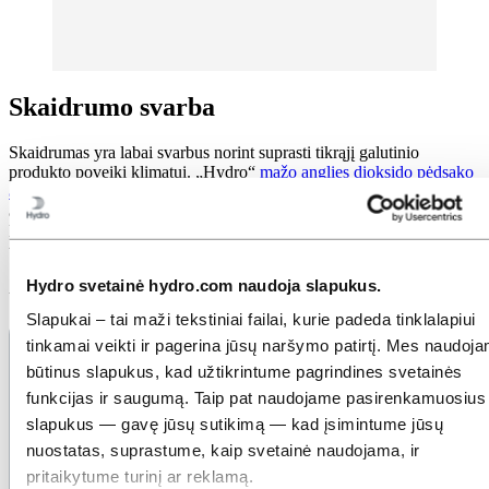
Skaidrumo svarba
Skaidrumas yra labai svarbus norint suprasti tikrąjį galutinio
produkto poveikį klimatui. „Hydro“
mažo anglies dioksido pėdsako
aliuminis
ir
„Hydro“ perdirbtas aliuminis
turi dokumentais pagrįstą
aplinkosauginį pėdsaką, į kurį patenka procesai nuo pat kasybos ar
laužo gavybos iki galutinio metalo sukūrimo, įskaitant žaliavas ir
transportavimą (1–3 lygiai).
Hydro svetainė hydro.com naudoja slapukus.
Atnaujinta: 2025 m. gruodžio 22 d.
Slapukai – tai maži tekstiniai failai, kurie padeda tinklalapiui
tinkamai veikti ir pagerina jūsų naršymo patirtį. Mes naudoj
būtinus slapukus, kad užtikrintume pagrindines svetainės
funkcijas ir saugumą. Taip pat naudojame pasirenkamuosius
slapukus — gavę jūsų sutikimą — kad įsimintume jūsų
nuostatas, suprastume, kaip svetainė naudojama, ir
pritaikytume turinį ar reklamą.