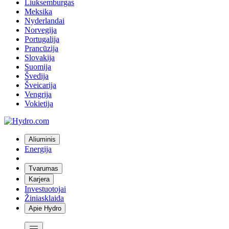
Liuksemburgas
Meksika
Nyderlandai
Norvegija
Portugalija
Prancūzija
Slovakija
Suomija
Švedija
Šveicarija
Vengrija
Vokietija
Aliuminis
Energija
Tvarumas
Karjera
Investuotojai
Žiniasklaida
Apie Hydro