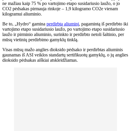
ne mažiau kaip 75 % po vartojimo etapo susidariusio laužo, o jo
CO2 pėdsakas pirmauja rinkoje – 1,9 kilogramo CO2e vienam
kilogramui aliuminio.
Be to, „Hydro“ gamina
perdirbtą aliuminį
, pagamintą iš perdirbto iki
vartojimo etapo susidariusio laužo, po vartojimo etapo susidariusio
laužo ir pirminio aliuminio, surinkto ir perdirbto netoli šaltinio, per
mūsų vietinių perdirbimo gamyklų tinklą.
Visas mūsų mažo anglies dioksido pėdsako ir perdirbtas aliuminis
gaunamas iš ASI veiklos standartų sertifikuotų gamyklų, o jų anglies
dioksido pėdsakas aiškiai atskleidžiamas.