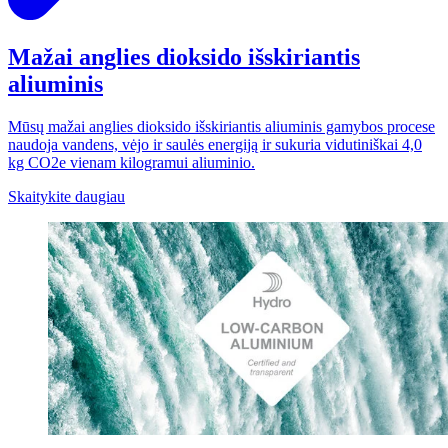
Mažai anglies dioksido išskiriantis
aliuminis
Mūsų mažai anglies dioksido išskiriantis aliuminis gamybos procese
naudoja vandens, vėjo ir saulės energiją ir sukuria vidutiniškai 4,0
kg CO2e vienam kilogramui aliuminio.
Skaitykite daugiau