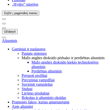
„Hydro“ istorijos
Grįžti į pagrindinį meniu
Uždaryti
Aliuminis
Gaminiai ir paslaugos
Pastatų sistemos
Mažo anglies dioksido pėdsako ir perdirbtas aliuminis
Mažo anglies dioksido kiekio technologijos
aliuminis
Perdirbtas aliuminis
Presuoti profiliai
Preciziniai vamzdžiai
Suvirinti vamzdeliai
Stulpai
Liejimo produktai
Boksitas ir aliuminio oksidas
Pramonės šakos, kurias aptarnaujame
Apie aliuminį