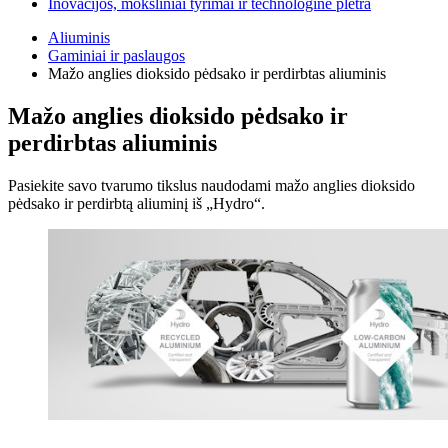
Inovacijos, moksliniai tyrimai ir technologinė plėtra
Aliuminis
Gaminiai ir paslaugos
Mažo anglies dioksido pėdsako ir perdirbtas aliuminis
Mažo anglies dioksido pėdsako ir
perdirbtas aliuminis
Pasiekite savo tvarumo tikslus naudodami mažo anglies dioksido
pėdsako ir perdirbtą aliuminį iš „Hydro“.