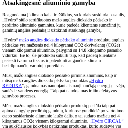
Atsakingesnė aliuminio gamyba
Reaguodama į klimato kaitą ir iššūkius, su kuriais susiduria pasaulis,
„Hydro“ siūlo sertifikuotus mažo anglies dioksido pėdsako ir
perdirbto aliuminio gaminius, kurie padeda klientams sumažinti jų
gaminių anglies pėdsaką ir užtikrinti atsakingą gamybą.
„Hydro“
mažo anglies dioksido pėdsako aliuminio
produktų anglies
pėdsakas yra mažesnis nei 4 kilogramai CO2 ekvivalentų (CO2e)
vienam kilogramui aliuminio, palyginti su 14,8 kilogramo pasaulio
vidurkiu. Be to, šie produktai sukurti taip, kad padėtų klientams
pasiekti tvarumo tikslus ir patenkinti augančius klimatu
besirūpinančių vartotojų poreikius.
Mūsų mažo anglies dioksido pėdsako pirminis aliuminis, kaip ir
mūsų mažo anglies dioksido pėdsako produktas „
Hydro
REDUXA
“
,
gaminamas naudojant atsinaujinančiąją energiją – vėjo,
saulės ir vandens energiją. Taip pat naudojamas ir itin efektyvus
gamybos procesas.
Mūsų mažo anglies dioksido pėdsako produktų pasiūla taip pat
apima daugybę perdirbtų gaminių, kuriuose yra didelė po vartojimo
etapo susidariusio aliuminio laužo dalis, o tai sudaro mažiau nei 4
kilogramus CO2e vienam kilogramui aliuminio.
„Hydro CIRCAL“
yra aukščiausios kokybės patikrintas produktas, kurio sudėtyje yra