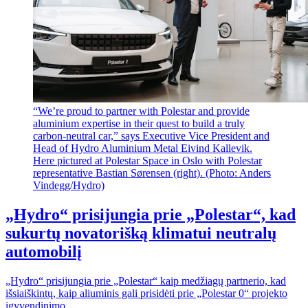
“We’re proud to partner with Polestar and provide
aluminium expertise in their quest to build a truly
carbon-neutral car,” says Executive Vice President and
Head of Hydro Aluminium Metal Eivind Kallevik.
Here pictured at Polestar Space in Oslo with Polestar
representative Bastian Sørensen (right). (Photo: Anders
Vindegg/Hydro)
„Hydro“ prisijungia prie „Polestar“, kad
sukurtų novatorišką klimatui neutralų
automobilį
„Hydro“ prisijungia prie „Polestar“ kaip medžiagų partnerio, kad
išsiaiškintų, kaip aliuminis gali prisidėti prie „Polestar 0“ projekto
įgyvendinimo.