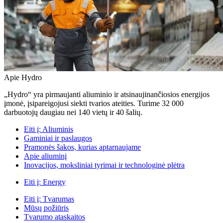
Apie Hydro
„Hydro“ yra pirmaujanti aliuminio ir atsinaujinančiosios energijos
įmonė, įsipareigojusi siekti tvarios ateities. Turime 32 000
darbuotojų daugiau nei 140 vietų ir 40 šalių.
Eiti į:
Aliuminis
Gaminiai ir paslaugos
Pramonės šakos, kurias aptarnaujame
Apie aliuminį
Inovacijos, moksliniai tyrimai ir technologinė plėtra
Eiti į:
Energy
Eiti į:
Tvarumas
Mūsų požiūris
Tvarumo ataskaitos