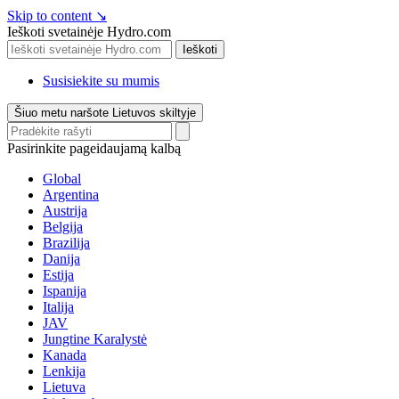
Skip to content
↘
Ieškoti svetainėje Hydro.com
Ieškoti
Susisiekite su mumis
Šiuo metu naršote Lietuvos skiltyje
Pasirinkite pageidaujamą kalbą
Global
Argentina
Austrija
Belgija
Brazilija
Danija
Estija
Ispanija
Italija
JAV
Jungtine Karalystė
Kanada
Lenkija
Lietuva