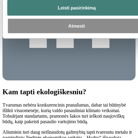
Leisti pasirinkimą
Atmesti
Kam tapti ekologiškesniu?
Tvarumas nebėra konkurencinis pranašumas, dabar tai būtinybė
išlikti visuomenėje, kurią valdo pasauliniai klimato veiksmai.
Tobulėjant standartams, pramonės šakos turi ieškoti naujoviškų
būdų, kaip pakeisti pasaulio vartojimo būdą.
Aliuminis turi daug neišnaudotų galimybių tapti tvaresniu metalu ir
pagrindiniu žiedinės ekonomikos veikėju. „Hydro“ išnaudoja