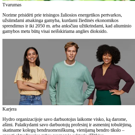
Tvarumas
Norime prisidėti prie teisingos žaliosios energetikos pertvarkos,
užsiimdami atsakinga gamyba, kurdami žiedinės ekonomikos
sprendimus ir iki 2050 m. arba anksčiau užtikrindami, kad aliuminio
gamybos metu būtų visai neišskiriama anglies dioksido.
Karjera
Hydro organizacijoje savo darbuotojus laikome visko, ką darome,
ašimi. Palaikydami savo darbuotojų profesinį ir asmeninį tobulėjimą,
skatiname kolegų bendruomeniškumą, vienijamą bendro tikslo –