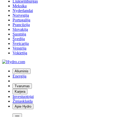
Liuksemburgas
Meksika
Nyderlandai
Norvegija
Portugalija
Prancūzija
Slovakija
Suomija
Švedija
Šveicarija
Vengrija
Vokietija
Aliuminis
Energija
Tvarumas
Karjera
Investuotojai
Žiniasklaida
Apie Hydro