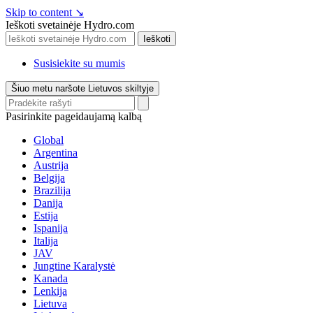
Skip to content
↘
Ieškoti svetainėje Hydro.com
Ieškoti
Susisiekite su mumis
Šiuo metu naršote Lietuvos skiltyje
Pasirinkite pageidaujamą kalbą
Global
Argentina
Austrija
Belgija
Brazilija
Danija
Estija
Ispanija
Italija
JAV
Jungtine Karalystė
Kanada
Lenkija
Lietuva