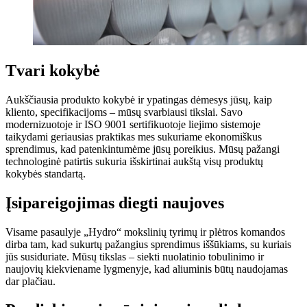
Tvari kokybė
Aukščiausia produkto kokybė ir ypatingas dėmesys jūsų, kaip
kliento, specifikacijoms – mūsų svarbiausi tikslai. Savo
modernizuotoje ir ISO 9001 sertifikuotoje liejimo sistemoje
taikydami geriausias praktikas mes sukuriame ekonomiškus
sprendimus, kad patenkintumėme jūsų poreikius. Mūsų pažangi
technologinė patirtis sukuria išskirtinai aukštą visų produktų
kokybės standartą.
Įsipareigojimas diegti naujoves
Visame pasaulyje „Hydro“ mokslinių tyrimų ir plėtros komandos
dirba tam, kad sukurtų pažangius sprendimus iššūkiams, su kuriais
jūs susiduriate. Mūsų tikslas – siekti nuolatinio tobulinimo ir
naujovių kiekviename lygmenyje, kad aliuminis būtų naudojamas
dar plačiau.