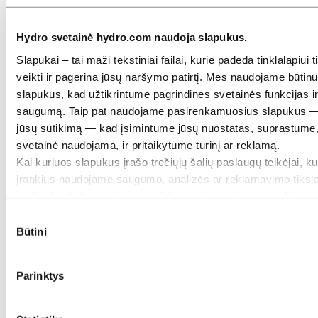
Hydro svetainė hydro.com naudoja slapukus.
Slapukai – tai maži tekstiniai failai, kurie padeda tinklalapiui 
veikti ir pagerina jūsų naršymo patirtį. Mes naudojame būtin
slapukus, kad užtikrintume pagrindines svetainės funkcijas i
saugumą. Taip pat naudojame pasirenkamuosius slapukus 
jūsų sutikimą — kad įsimintume jūsų nuostatas, suprastume,
svetainė naudojama, ir pritaikytume turinį ar reklamą.
Kai kuriuos slapukus įrašo trečiųjų šalių paslaugų teikėjai, ku
įrankius naudojame saugumo, analizės ar reklamavimo tiksla
trečiosios šalys gali sujungti informaciją, surinktą naudojant
svetaine, su kita informacija, kurią joms pateikėte, arba kurią
Sutikimo
Viela kabeliams ir laidams
surinko naudodamiesi jų paslaugomis. Trečioji šalis, nurodyt
Būtini
pasirinkimas
atsakinga už konkretų trečiosios šalies slapuką, yra asmens
duomenų, surinktų per tą slapuką, duomenų valdytojas. Žem
Parinktys
esančioje slapukų lentelėje galite matyti, kurios trečiosios ša
dalyvauja.