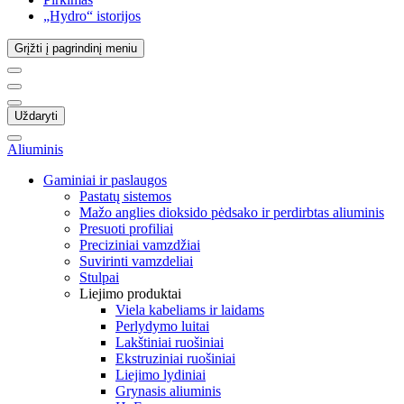
„Hydro“ istorijos
Grįžti į pagrindinį meniu
Uždaryti
Aliuminis
Gaminiai ir paslaugos
Pastatų sistemos
Mažo anglies dioksido pėdsako ir perdirbtas aliuminis
Presuoti profiliai
Preciziniai vamzdžiai
Suvirinti vamzdeliai
Stulpai
Liejimo produktai
Viela kabeliams ir laidams
Perlydymo luitai
Lakštiniai ruošiniai
Ekstruziniai ruošiniai
Liejimo lydiniai
Grynasis aliuminis