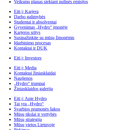
Veiksmų planas siekiant nulinės emisijos
Eiti į:
Karjera
Darbo galimybės
Studentai ir absolventai
Gyvenimas „Hydro“ įmonėje
Karjeros sritys
Susipažinkite su mūsų žmonėmis
Įdarbinimo procesas
Kontaktai ir DUK
Eiti į:
Investors
Eiti į:
Media
Kontaktai žiniasklaidai
Naujienos
„Hydro“ trumpai
Žiniasklaidos galerija
Eiti į:
Apie Hydro
Tai yra „Hydro“
Svarbios pramonės šakos
Mūsų tikslai ir vertybės
Mūsų strategija
Mūsų vietos Lietuvoje
Pirkimas