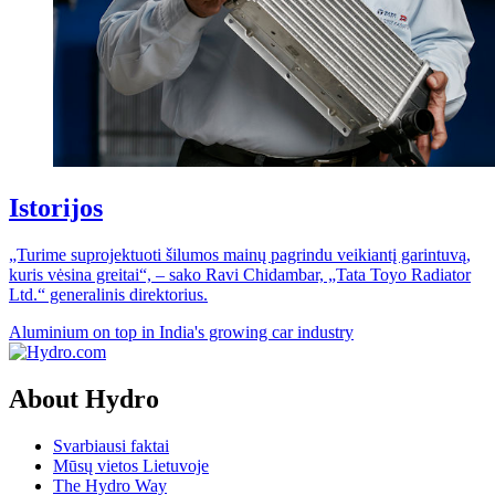
Istorijos
„Turime suprojektuoti šilumos mainų pagrindu veikiantį garintuvą,
kuris vėsina greitai“, – sako Ravi Chidambar, „Tata Toyo Radiator
Ltd.“ generalinis direktorius.
Aluminium on top in India's growing car industry
About Hydro
Svarbiausi faktai
Mūsų vietos Lietuvoje
The Hydro Way