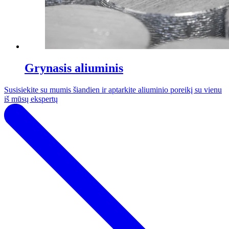
Grynasis aliuminis
Susisiekite su mumis šiandien ir aptarkite aliuminio poreikį su vienu
iš mūsų ekspertų