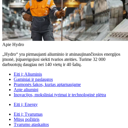
Apie Hydro
„Hydro“ yra pirmaujanti aliuminio ir atsinaujinančiosios energijos
įmonė, įsipareigojusi siekti tvarios ateities. Turime 32 000
darbuotojų daugiau nei 140 vietų ir 40 šalių.
Eiti į:
Aliuminis
Gaminiai ir paslaugos
Pramonės šakos, kurias aptarnaujame
Apie aliuminį
Inovacijos, moksliniai tyrimai ir technologinė plėtra
Eiti į:
Energy
Eiti į:
Tvarumas
Mūsų požiūris
Tvarumo ataskaitos