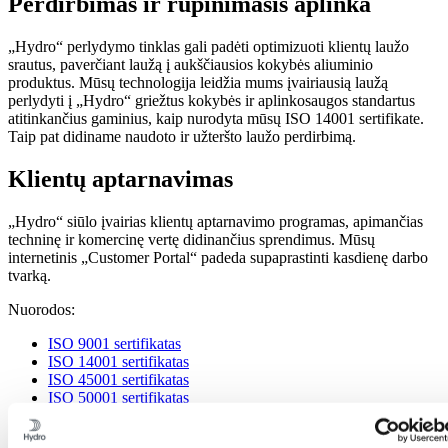
Perdirbimas ir rūpinimasis aplinka
„Hydro“ perlydymo tinklas gali padėti optimizuoti klientų laužo
srautus, paverčiant laužą į aukščiausios kokybės aliuminio
produktus. Mūsų technologija leidžia mums įvairiausią laužą
perlydyti į „Hydro“ griežtus kokybės ir aplinkosaugos standartus
atitinkančius gaminius, kaip nurodyta mūsų ISO 14001 sertifikate.
Taip pat didiname naudoto ir užteršto laužo perdirbimą.
Klientų aptarnavimas
„Hydro“ siūlo įvairias klientų aptarnavimo programas, apimančias
techninę ir komercinę vertę didinančius sprendimus. Mūsų
internetinis „Customer Portal“ padeda supaprastinti kasdienę darbo
tvarką.
Nuorodos:
ISO 9001 sertifikatas
ISO 14001 sertifikatas
ISO 45001 sertifikatas
ISO 50001 sertifikatas
Susijęs