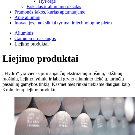
HyForge
Boksitas ir aliuminio oksidas
Pramonės šakos, kurias aptarnaujame
Apie aliuminį
Inovacijos, moksliniai tyrimai ir technologinė plėtra
Aliuminis
Gaminiai ir paslaugos
Liejimo produktai
Liejimo produktai
„Hydro“ yra vienas pirmaujančių ekstruzinių ruošinių, lakštinių
ruošinių, liejimo lydinių ir labai gryno aliuminio tiekėjų, turinčių
pasaulinį gamybos tinklą. Kasmet mes rinkai tiekiame daugiau kaip
3 mln. tonų liejimo produktų.