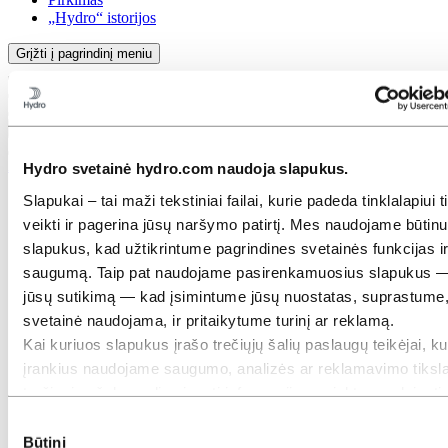
„Hydro“ istorijos
Grįžti į pagrindinį meniu
Uždaryti
Aliuminis
Hydro svetainė hydro.com naudoja slapukus.
Gaminiai ir paslaugos
Slapukai – tai maži tekstiniai failai, kurie padeda tinklalapiui 
Pramonės šakos, kurias aptarnaujame
veikti ir pagerina jūsų naršymo patirtį. Mes naudojame būtin
Automobilių pramonė
slapukus, kad užtikrintume pagrindines svetainės funkcijas i
Statyba ir statyba
Jūrinė ir pakrančių įranga
saugumą. Taip pat naudojame pasirenkamuosius slapukus 
Plokščių konfigūratorius
jūsų sutikimą — kad įsimintume jūsų nuostatas, suprastume,
Transportas
svetainė naudojama, ir pritaikytume turinį ar reklamą.
Šildymo, vėdinimo, oro kondicionavimo ir šaldymo
sistemos (HVACR)
Kai kuriuos slapukus įrašo trečiųjų šalių paslaugų teikėjai, ku
Saulės energija ir kiti energijos šaltiniai
įrankius naudojame saugumo, analizės ar reklamavimo tiksla
Pramoninis dizainas
trečiosios šalys gali sujungti informaciją, surinktą naudojant
Infrastruktūra
Elektronika
svetaine, su kita informacija, kurią joms pateikėte, arba kurią
Sutikimo
Bendroji inžinerija
surinko naudodamiesi jų paslaugomis. Trečioji šalis, nurodyt
Būtini
pasirinkimas