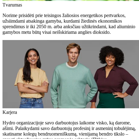
Tvarumas
Norime prisidėti prie teisingos žaliosios energetikos pertvarkos,
užsiimdami atsakinga gamyba, kurdami žiedinės ekonomikos
sprendimus ir iki 2050 m. arba anksčiau užtikrindami, kad aliuminio
gamybos metu būtų visai neišskiriama anglies dioksido.
Karjera
Hydro organizacijoje savo darbuotojus laikome visko, ką darome,
ašimi. Palaikydami savo darbuotojų profesinį ir asmeninį tobulėjimą,
skatiname kolegų bendruomeniškumą, vienijamą bendro tikslo –