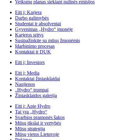
Veiksmų planas siekiant nulinės emisijos
Eiti į:
Karjera
Darbo galimybės
Studentai ir absolventai
Gyvenimas „Hydro“ įmonėje
Karjeros sritys
Susipažinkite su mūsų žmonėmis
Įdarbinimo procesas
Kontaktai ir DUK
Eiti į:
Investors
Eiti į:
Media
Kontaktai žiniasklaidai
Naujienos
„Hydro“ trumpai
Žiniasklaidos galerija
Eiti į:
Apie Hydro
Tai yra „Hydro“
Svarbios pramonės šakos
Mūsų tikslai ir vertybės
Mūsų strategija
Mūsų vietos Lietuvoje
Pirkimas