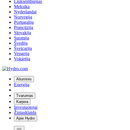
Liuksemburgas
Meksika
Nyderlandai
Norvegija
Portugalija
Prancūzija
Slovakija
Suomija
Švedija
Šveicarija
Vengrija
Vokietija
Aliuminis
Energija
Tvarumas
Karjera
Investuotojai
Žiniasklaida
Apie Hydro