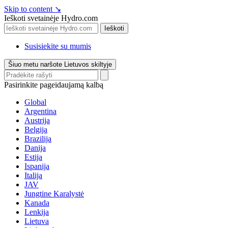
Skip to content
↘
Ieškoti svetainėje Hydro.com
Ieškoti
Susisiekite su mumis
Šiuo metu naršote Lietuvos skiltyje
Pasirinkite pageidaujamą kalbą
Global
Argentina
Austrija
Belgija
Brazilija
Danija
Estija
Ispanija
Italija
JAV
Jungtine Karalystė
Kanada
Lenkija
Lietuva