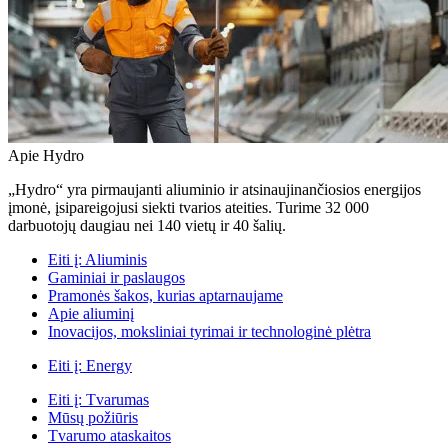
Apie Hydro
„Hydro“ yra pirmaujanti aliuminio ir atsinaujinančiosios energijos
įmonė, įsipareigojusi siekti tvarios ateities. Turime 32 000
darbuotojų daugiau nei 140 vietų ir 40 šalių.
Eiti į:
Aliuminis
Gaminiai ir paslaugos
Pramonės šakos, kurias aptarnaujame
Apie aliuminį
Inovacijos, moksliniai tyrimai ir technologinė plėtra
Eiti į:
Energy
Eiti į:
Tvarumas
Mūsų požiūris
Tvarumo ataskaitos