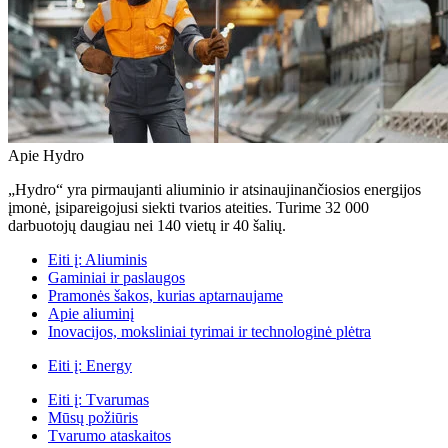
Apie Hydro
„Hydro“ yra pirmaujanti aliuminio ir atsinaujinančiosios energijos
įmonė, įsipareigojusi siekti tvarios ateities. Turime 32 000
darbuotojų daugiau nei 140 vietų ir 40 šalių.
Eiti į:
Aliuminis
Gaminiai ir paslaugos
Pramonės šakos, kurias aptarnaujame
Apie aliuminį
Inovacijos, moksliniai tyrimai ir technologinė plėtra
Eiti į:
Energy
Eiti į:
Tvarumas
Mūsų požiūris
Tvarumo ataskaitos