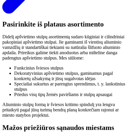
Pasirinkite iš plataus asortimento
Didelį apšvietimo stulpų asortimentą sudaro kūginiai ir cilindriniai
pakopiniai apšvietimo stulpai. Jie gaminami iš vientisų aliuminio
vamzdžių ir standartiškai tiekiami su natūralia šlifuoto aliuminio
apdaila. Prireikus galime tiekti anoduotus arba milteline danga
padengtus apšvietimo stulpus. Mes siūlome:
Funkcinius šviesos stulpus
Dekoratyvinius apšvietimo stulpus, gaminamus pagal
konkretų užsakymą ir jūsų sugalvotas idėjas
Specialiai sukurtus ar parengtus sprendimus, t. y. lankstinius
stulpus
Priedus visų tipų žemės paviršiams ir stulpų apsaugai
Aliuminio stulpų formą ir šviesos kritimo spindulį yra lengva
pritaikyti pagal jūsų turimą bendrą planą konkrečiam rajonui ar
miesto statybos projektui.
Mažos priežiūros sąnaudos miestams