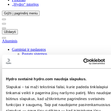
„Hydro“ istorijos
Grįžti į pagrindinį meniu
Uždaryti
Aliuminis
Gaminiai ir paslaugos
Pastatų sistemos
Mažo anglies dioksido pėdsako ir perdirbtas aliuminis
Presuoti profiliai
Preciziniai vamzdžiai
Suvirinti vamzdeliai
Stulpai
Hydro svetainė hydro.com naudoja slapukus.
Apšvietimo stulpai
Šviesoforų stulpai
Slapukai – tai maži tekstiniai failai, kurie padeda tinklalapiui
Saugieji stulpai
tinkamai veikti ir pagerina jūsų naršymo patirtį. Mes naudoj
Išmanieji stulpai
Stulpai su saulės energijos įranga
būtinus slapukus, kad užtikrintume pagrindines svetainės
Geležinkelių stulpai
funkcijas ir saugumą. Taip pat naudojame pasirenkamuosius
Liejimo produktai
slapukus — gavę jūsų sutikimą — kad įsimintume jūsų