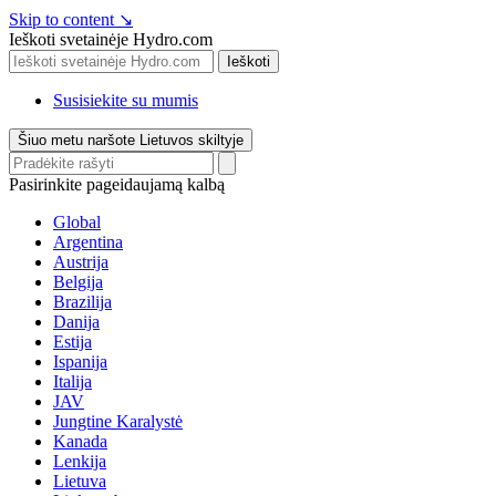
Skip to content
↘
Ieškoti svetainėje Hydro.com
Ieškoti
Susisiekite su mumis
Šiuo metu naršote Lietuvos skiltyje
Pasirinkite pageidaujamą kalbą
Global
Argentina
Austrija
Belgija
Brazilija
Danija
Estija
Ispanija
Italija
JAV
Jungtine Karalystė
Kanada
Lenkija
Lietuva