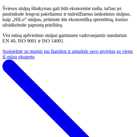
Šviesos stulpų išlaikymas gali būti ekonominė našta, tačiau jei
pasirinksite lengvai pakeliamus ir nuleidžiamus lankstinius stulpus,
kaip „HiLo“ stulpas, priimsite itin ekonomišką sprendimą, kuriuo
užsitikrinsite paprastą priežiūrą.
Visi mūsų apšvietimo stulpai gaminami vadovaujantis standartais
EN 40, ISO 9001 ir ISO 14001.
Susisiekite su mumis jau šiandien ir aptarkite savo projektą su vienu
iš mūsų ekspertų