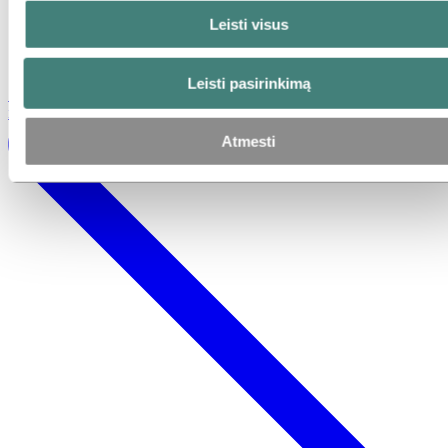
Leisti visus
Leisti pasirinkimą
Susisiekite su mumis jau šiandien ir aptarkite savo projektą su vienu
iš mūsų ekspertų
Atmesti