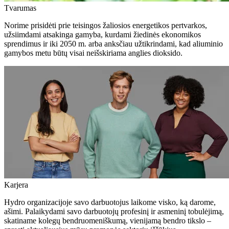
Tvarumas
Norime prisidėti prie teisingos žaliosios energetikos pertvarkos,
užsiimdami atsakinga gamyba, kurdami žiedinės ekonomikos
sprendimus ir iki 2050 m. arba anksčiau užtikrindami, kad aliuminio
gamybos metu būtų visai neišskiriama anglies dioksido.
Karjera
Hydro organizacijoje savo darbuotojus laikome visko, ką darome,
ašimi. Palaikydami savo darbuotojų profesinį ir asmeninį tobulėjimą,
skatiname kolegų bendruomeniškumą, vienijamą bendro tikslo –