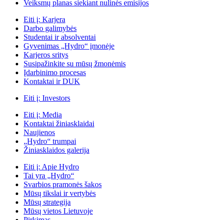
Veiksmų planas siekiant nulinės emisijos
Eiti į:
Karjera
Darbo galimybės
Studentai ir absolventai
Gyvenimas „Hydro“ įmonėje
Karjeros sritys
Susipažinkite su mūsų žmonėmis
Įdarbinimo procesas
Kontaktai ir DUK
Eiti į:
Investors
Eiti į:
Media
Kontaktai žiniasklaidai
Naujienos
„Hydro“ trumpai
Žiniasklaidos galerija
Eiti į:
Apie Hydro
Tai yra „Hydro“
Svarbios pramonės šakos
Mūsų tikslai ir vertybės
Mūsų strategija
Mūsų vietos Lietuvoje
Pirkimas