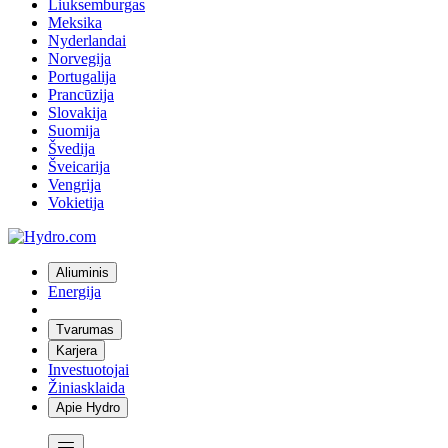
Liuksemburgas
Meksika
Nyderlandai
Norvegija
Portugalija
Prancūzija
Slovakija
Suomija
Švedija
Šveicarija
Vengrija
Vokietija
Aliuminis
Energija
Tvarumas
Karjera
Investuotojai
Žiniasklaida
Apie Hydro