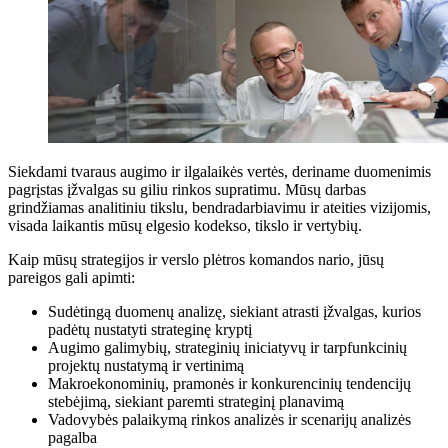
Siekdami tvaraus augimo ir ilgalaikės vertės, deriname duomenimis
pagrįstas įžvalgas su giliu rinkos supratimu. Mūsų darbas
grindžiamas analitiniu tikslu, bendradarbiavimu ir ateities vizijomis,
visada laikantis mūsų elgesio kodekso, tikslo ir vertybių.
Kaip mūsų strategijos ir verslo plėtros komandos nario, jūsų
pareigos gali apimti:
Sudėtingą duomenų analizę, siekiant atrasti įžvalgas, kurios
padėtų nustatyti strateginę kryptį
Augimo galimybių, strateginių iniciatyvų ir tarpfunkcinių
projektų nustatymą ir vertinimą
Makroekonominių, pramonės ir konkurencinių tendencijų
stebėjimą, siekiant paremti strateginį planavimą
Vadovybės palaikymą rinkos analizės ir scenarijų analizės
pagalba