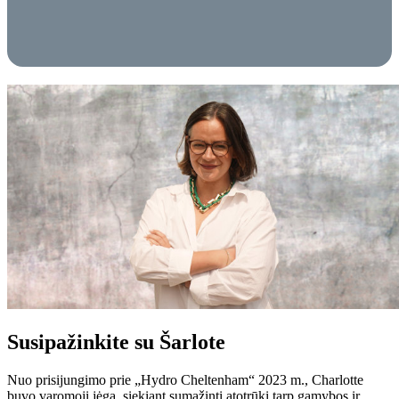
Susipažinkite su Šarlote
Nuo prisijungimo prie „Hydro Cheltenham“ 2023 m., Charlotte
buvo varomoji jėga, siekiant sumažinti atotrūkį tarp gamybos ir