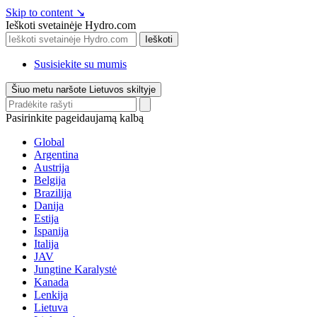
Skip to content
↘
Ieškoti svetainėje Hydro.com
Ieškoti
Susisiekite su mumis
Šiuo metu naršote Lietuvos skiltyje
Pasirinkite pageidaujamą kalbą
Global
Argentina
Austrija
Belgija
Brazilija
Danija
Estija
Ispanija
Italija
JAV
Jungtine Karalystė
Kanada
Lenkija
Lietuva