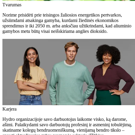
Tvarumas
Norime prisidėti prie teisingos žaliosios energetikos pertvarkos,
užsiimdami atsakinga gamyba, kurdami žiedinės ekonomikos
sprendimus ir iki 2050 m. arba anksčiau užtikrindami, kad aliuminio
gamybos metu būtų visai neišskiriama anglies dioksido.
Karjera
Hydro organizacijoje savo darbuotojus laikome visko, ką darome,
ašimi. Palaikydami savo darbuotojų profesinį ir asmeninį tobulėjimą,
skatiname kolegų bendruomeniškumą, vienijamą bendro tikslo –