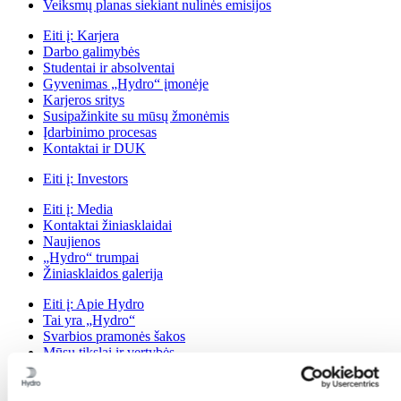
Veiksmų planas siekiant nulinės emisijos
Eiti į:
Karjera
Darbo galimybės
Studentai ir absolventai
Gyvenimas „Hydro“ įmonėje
Karjeros sritys
Susipažinkite su mūsų žmonėmis
Įdarbinimo procesas
Kontaktai ir DUK
Eiti į:
Investors
Eiti į:
Media
Kontaktai žiniasklaidai
Naujienos
„Hydro“ trumpai
Žiniasklaidos galerija
Eiti į:
Apie Hydro
Tai yra „Hydro“
Svarbios pramonės šakos
Mūsų tikslai ir vertybės
Mūsų strategija
Mūsų vietos Lietuvoje
Pirkimas