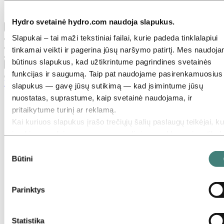
„Hydro“ istorijos
Hydro svetainė hydro.com naudoja slapukus.
Grįžti į pagrindinį meniu
Slapukai – tai maži tekstiniai failai, kurie padeda tinklalapiui
tinkamai veikti ir pagerina jūsų naršymo patirtį. Mes naudoj
būtinus slapukus, kad užtikrintume pagrindines svetainės
Uždaryti
funkcijas ir saugumą. Taip pat naudojame pasirenkamuosius
Karjera
slapukus — gavę jūsų sutikimą — kad įsimintume jūsų
nuostatas, suprastume, kaip svetainė naudojama, ir
Darbo galimybės
Studentai ir absolventai
pritaikytume turinį ar reklamą.
Gyvenimas „Hydro“ įmonėje
Kai kuriuos slapukus įrašo trečiųjų šalių paslaugų teikėjai, ku
Karjeros sritys
įrankius naudojame saugumo, analizės ar reklamavimo tiksla
Finansai ir apskaita
Gamyba
Šios trečiosios šalys gali sujungti informaciją, surinktą
Sutikimo
Informacinės technologijos
naudojantis mūsų svetaine, su kita informacija, kurią joms
Būtini
pasirinkimas
Inžinerija
pateikėte, arba kurią jos surinko naudodamiesi jų paslaugomi
Komunikacija
Moksliniai tyrimai ir plėtra
Trečioji šalis, nurodyta kaip atsakinga už konkretų trečiosios
Parinktys
Pardavimai ir rinkodara
šalies slapuką, yra asmens duomenų, surinktų per tą slapuk
Pirkimai
duomenų valdytojas. Žemiau esančioje slapukų lentelėje gali
Portfelio valdymas ir prekyba
Projektų valdymas
matyti, kurios trečiosios šalys dalyvauja.
Statistika