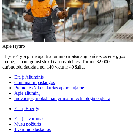
Apie Hydro
„Hydro“ yra pirmaujanti aliuminio ir atsinaujinančiosios energijos
įmonė, įsipareigojusi siekti tvarios ateities. Turime 32 000
darbuotojų daugiau nei 140 vietų ir 40 šalių.
Eiti į:
Aliuminis
Gaminiai ir paslaugos
Pramonės šakos, kurias aptarnaujame
Apie aliuminį
Inovacijos, moksliniai tyrimai ir technologinė plėtra
Eiti į:
Energy
Eiti į:
Tvarumas
Mūsų požiūris
Tvarumo ataskaitos