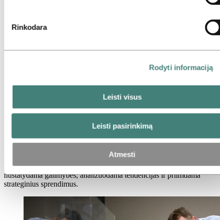
Strategija ir verslo plėtra
Sveikata, sauga ir aplinka (SSA)
Techninė priežiūra
Rinkodara
Teisinis
Tiekimo grandinės valdymas
Tvarumas
Veiklos meistriškumas
Žmogiškieji ištekliai
Rodyti informaciją
Susipažinkite su mūsų žmonėmis
Įdarbinimo procesas
Kontaktai ir DUK
Leisti visus
Karjera
Karjeros sritys
Strategija ir verslo plėtra
Leisti pasirinkimą
Strategija ir verslo plėtra
Atmesti
„Hydro“ strategija ir verslo plėtra formuoja mūsų verslo ateitį,
nustatydama galimybes, analizuodama tendencijas ir priimdama
strateginius sprendimus.