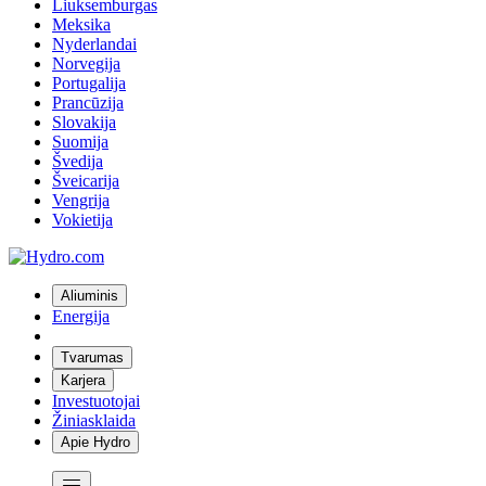
Liuksemburgas
Meksika
Nyderlandai
Norvegija
Portugalija
Prancūzija
Slovakija
Suomija
Švedija
Šveicarija
Vengrija
Vokietija
Aliuminis
Energija
Tvarumas
Karjera
Investuotojai
Žiniasklaida
Apie Hydro