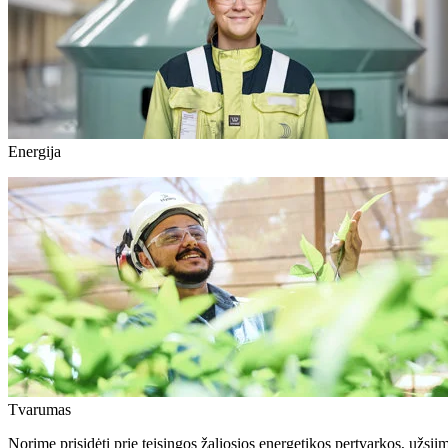
Energija
Tvarumas
Norime prisidėti prie teisingos žaliosios energetikos pertvarkos, u