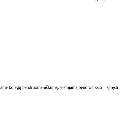
iname kolegų bendruomeniškumą, vienijamą bendro tikslo – spręsti