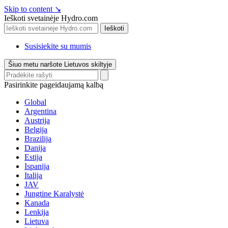
Skip to content
↘
Ieškoti svetainėje Hydro.com
Ieškoti
Susisiekite su mumis
Šiuo metu naršote Lietuvos skiltyje
Pasirinkite pageidaujamą kalbą
Global
Argentina
Austrija
Belgija
Brazilija
Danija
Estija
Ispanija
Italija
JAV
Jungtine Karalystė
Kanada
Lenkija
Lietuva