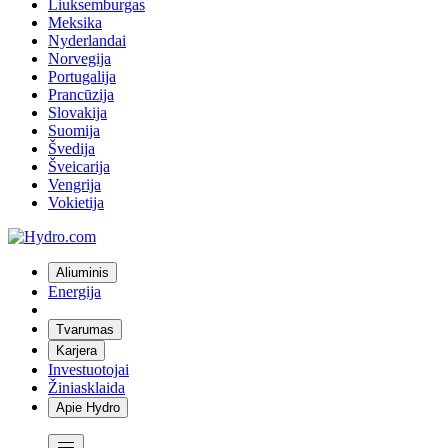
Liuksemburgas
Meksika
Nyderlandai
Norvegija
Portugalija
Prancūzija
Slovakija
Suomija
Švedija
Šveicarija
Vengrija
Vokietija
Aliuminis
Energija
Tvarumas
Karjera
Investuotojai
Žiniasklaida
Apie Hydro