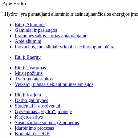
Apie Hydro
„Hydro“ yra pirmaujanti aliuminio ir atsinaujinančiosios energijos įmon
Eiti į:
Aliuminis
Gaminiai ir paslaugos
Pramonės šakos, kurias aptarnaujame
Apie aliuminį
Inovacijos, moksliniai tyrimai ir technologinė plėtra
Eiti į:
Energy
Eiti į:
Tvarumas
Mūsų požiūris
Tvarumo ataskaitos
Veiksmų planas siekiant nulinės emisijos
Eiti į:
Karjera
Darbo galimybės
Studentai ir absolventai
Gyvenimas „Hydro“ įmonėje
Karjeros sritys
Susipažinkite su mūsų žmonėmis
Įdarbinimo procesas
Kontaktai ir DUK