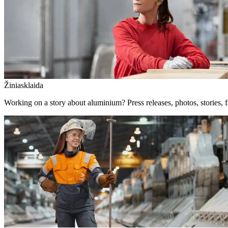
Žiniasklaida
Working on a story about aluminium? Press releases, photos, stories, f