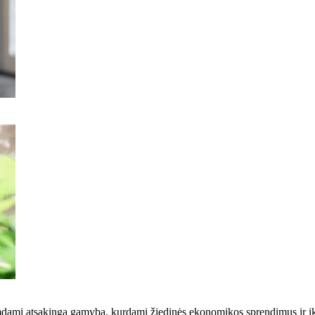
žsiimdami atsakinga gamyba, kurdami žiedinės ekonomikos sprendimus ir 