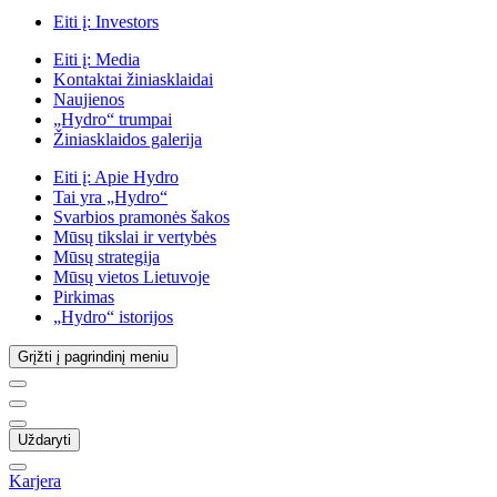
Eiti į:
Investors
Eiti į:
Media
Kontaktai žiniasklaidai
Naujienos
„Hydro“ trumpai
Žiniasklaidos galerija
Eiti į:
Apie Hydro
Tai yra „Hydro“
Svarbios pramonės šakos
Mūsų tikslai ir vertybės
Mūsų strategija
Mūsų vietos Lietuvoje
Pirkimas
„Hydro“ istorijos
Grįžti į pagrindinį meniu
Uždaryti
Karjera