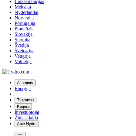
Liuksemburgas
Meksika
Nyderlandai
Norvegija
Portugalija
Prancūzija
Slovakija
Suomija
Švedija
Šveicarija
Vengrija
Vokietija
Aliuminis
Energija
Tvarumas
Karjera
Investuotojai
Žiniasklaida
Apie Hydro