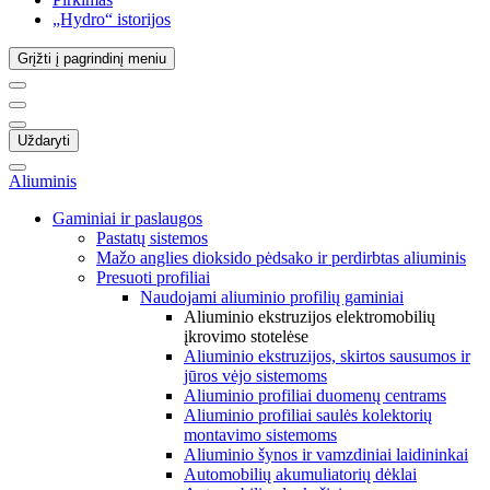
„Hydro“ istorijos
Grįžti į pagrindinį meniu
Uždaryti
Aliuminis
Gaminiai ir paslaugos
Pastatų sistemos
Mažo anglies dioksido pėdsako ir perdirbtas aliuminis
Presuoti profiliai
Naudojami aliuminio profilių gaminiai
Aliuminio ekstruzijos elektromobilių
įkrovimo stotelėse
Aliuminio ekstruzijos, skirtos sausumos ir
jūros vėjo sistemoms
Aliuminio profiliai duomenų centrams
Aliuminio profiliai saulės kolektorių
montavimo sistemoms
Aliuminio šynos ir vamzdiniai laidininkai
Automobilių akumuliatorių dėklai