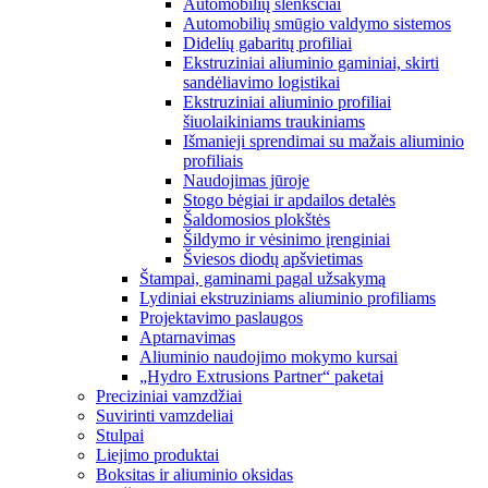
Automobilių slenksčiai
Automobilių smūgio valdymo sistemos
Didelių gabaritų profiliai
Ekstruziniai aliuminio gaminiai, skirti
sandėliavimo logistikai
Ekstruziniai aliuminio profiliai
šiuolaikiniams traukiniams
Išmanieji sprendimai su mažais aliuminio
profiliais
Naudojimas jūroje
Stogo bėgiai ir apdailos detalės
Šaldomosios plokštės
Šildymo ir vėsinimo įrenginiai
Šviesos diodų apšvietimas
Štampai, gaminami pagal užsakymą
Lydiniai ekstruziniams aliuminio profiliams
Projektavimo paslaugos
Aptarnavimas
Aliuminio naudojimo mokymo kursai
„Hydro Extrusions Partner“ paketai
Preciziniai vamzdžiai
Suvirinti vamzdeliai
Stulpai
Liejimo produktai
Boksitas ir aliuminio oksidas