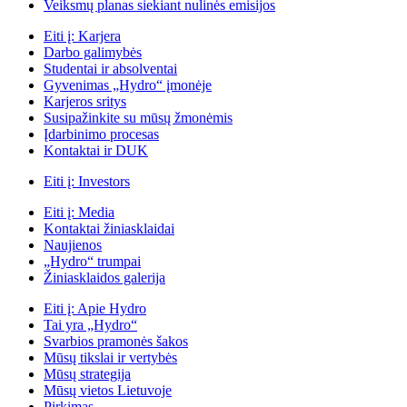
Veiksmų planas siekiant nulinės emisijos
Eiti į:
Karjera
Darbo galimybės
Studentai ir absolventai
Gyvenimas „Hydro“ įmonėje
Karjeros sritys
Susipažinkite su mūsų žmonėmis
Įdarbinimo procesas
Kontaktai ir DUK
Eiti į:
Investors
Eiti į:
Media
Kontaktai žiniasklaidai
Naujienos
„Hydro“ trumpai
Žiniasklaidos galerija
Eiti į:
Apie Hydro
Tai yra „Hydro“
Svarbios pramonės šakos
Mūsų tikslai ir vertybės
Mūsų strategija
Mūsų vietos Lietuvoje
Pirkimas