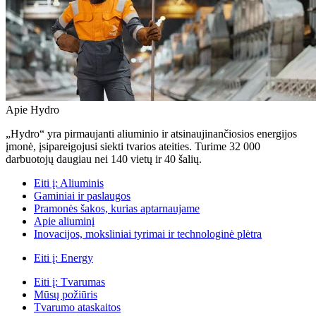
Apie Hydro
„Hydro“ yra pirmaujanti aliuminio ir atsinaujinančiosios energijos
įmonė, įsipareigojusi siekti tvarios ateities. Turime 32 000
darbuotojų daugiau nei 140 vietų ir 40 šalių.
Eiti į:
Aliuminis
Gaminiai ir paslaugos
Pramonės šakos, kurias aptarnaujame
Apie aliuminį
Inovacijos, moksliniai tyrimai ir technologinė plėtra
Eiti į:
Energy
Eiti į:
Tvarumas
Mūsų požiūris
Tvarumo ataskaitos