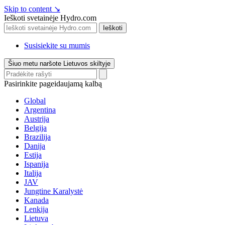
Skip to content
↘
Ieškoti svetainėje Hydro.com
Ieškoti
Susisiekite su mumis
Šiuo metu naršote Lietuvos skiltyje
Pasirinkite pageidaujamą kalbą
Global
Argentina
Austrija
Belgija
Brazilija
Danija
Estija
Ispanija
Italija
JAV
Jungtine Karalystė
Kanada
Lenkija
Lietuva