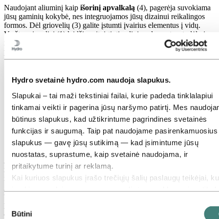
Naudojant aliuminį kaip
išorinį apvalkalą
(4), pagerėja suvokiama
jūsų gaminių kokybė, nes integruojamos jūsų dizainui reikalingos
formos. Dėl griovelių (3) galite įstumti įvairius elementus į vidų.
Varžtų grioveliai (1) leidžia pritvirtinti galinius elementus, todėl visas
įrenginys bus nepasiekiamas ir atsparus vandeniui. Jei reikia, į
profilio dalį galima integruoti šilumos aušintuvą(2).
Hydro svetainė hydro.com naudoja slapukus.
Slapukai – tai maži tekstiniai failai, kurie padeda tinklalapiui
tinkamai veikti ir pagerina jūsų naršymo patirtį. Mes naudoj
būtinus slapukus, kad užtikrintume pagrindines svetainės
funkcijas ir saugumą. Taip pat naudojame pasirenkamuosius
slapukus — gavę jūsų sutikimą — kad įsimintume jūsų
nuostatas, suprastume, kaip svetainė naudojama, ir
Atraminėms kojoms
(įkrovimo stotelei arba sustiprintam lizdui)
pritaikytume turinį ar reklamą.
naudojama aliuminio ekstruzija suteikia naujų funkcijų bei užtikrina
Kai kuriuos slapukus įrašo trečiųjų šalių paslaugų teikėjai, ku
ilgalaikį sprendimą. Padarę H formos profilį (3), jūsų montuotojai
galės lengvai pravesti laidus kojelės viduje. Tada visa tai bus
įrankius naudojame saugumo, analizės ar reklamavimo tiksla
uždaryta dengiamuoju profiliu (2).Varžtų grioveliuose pritvirtinama
Šios trečiosios šalys gali sujungti informaciją, surinktą
Sutikimo
plokštė. Varžtų grioveliai (4) naudojami galiniam gaubtui ir
naudojantis mūsų svetaine, su kita informacija, kurią joms
atraminėms kojoms pritvirtinti. Toks dizainas suteikia lyg pastatyto
Būtini
pasirinkimas