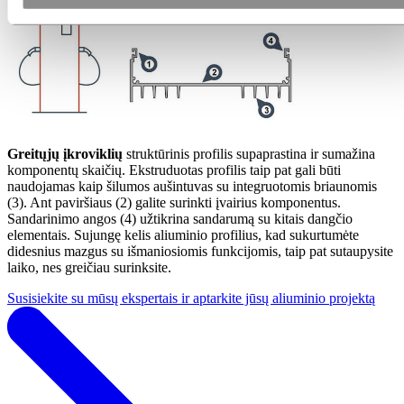
Greitųjų įkroviklių
struktūrinis profilis supaprastina ir sumažina
komponentų skaičių. Ekstruduotas profilis taip pat gali būti
naudojamas kaip šilumos aušintuvas su integruotomis briaunomis
(3). Ant paviršiaus (2) galite surinkti įvairius komponentus.
Sandarinimo angos (4) užtikrina sandarumą su kitais dangčio
elementais. Sujungę kelis aliuminio profilius, kad sukurtumėte
didesnius mazgus su išmaniosiomis funkcijomis, taip pat sutaupysite
laiko, nes greičiau surinksite.
Susisiekite su mūsų ekspertais ir aptarkite jūsų aliuminio projektą