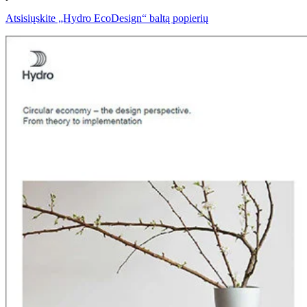
Atsisiųskite „Hydro EcoDesign“ baltą popierių