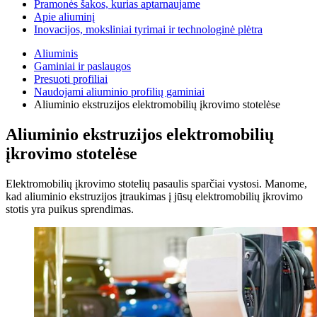
Pramonės šakos, kurias aptarnaujame
Apie aliuminį
Inovacijos, moksliniai tyrimai ir technologinė plėtra
Aliuminis
Gaminiai ir paslaugos
Presuoti profiliai
Naudojami aliuminio profilių gaminiai
Aliuminio ekstruzijos elektromobilių įkrovimo stotelėse
Aliuminio ekstruzijos elektromobilių
įkrovimo stotelėse
Elektromobilių įkrovimo stotelių pasaulis sparčiai vystosi. Manome,
kad aliuminio ekstruzijos įtraukimas į jūsų elektromobilių įkrovimo
stotis yra puikus sprendimas.