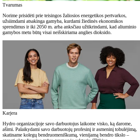
Tvarumas
Norime prisidėti prie teisingos žaliosios energetikos pertvarkos,
užsiimdami atsakinga gamyba, kurdami žiedinės ekonomikos
sprendimus ir iki 2050 m. arba anksčiau užtikrindami, kad aliuminio
gamybos metu būtų visai neišskiriama anglies dioksido.
Karjera
Hydro organizacijoje savo darbuotojus laikome visko, ką darome,
ašimi. Palaikydami savo darbuotojų profesinį ir asmeninį tobulėjimą,
skatiname kolegų bendruomeniškumą, vienijamą bendro tikslo –