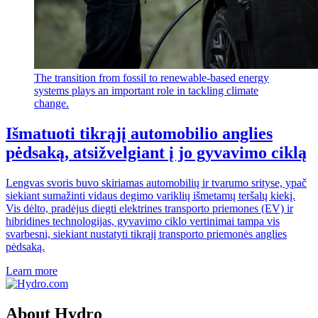
The transition from fossil to renewable-based energy
systems plays an important role in tackling climate
change.
Išmatuoti tikrąjį automobilio anglies
pėdsaką, atsižvelgiant į jo gyvavimo ciklą
Lengvas svoris buvo skiriamas automobilių ir tvarumo srityse, ypač
siekiant sumažinti vidaus degimo variklių išmetamų teršalų kiekį.
Vis dėlto, pradėjus diegti elektrines transporto priemones (EV) ir
hibridines technologijas, gyvavimo ciklo vertinimai tampa vis
svarbesni, siekiant nustatyti tikrąjį transporto priemonės anglies
pėdsaką.
Learn more
About Hydro