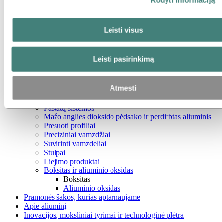
„Hydro“ istorijos
Grįžti į pagrindinį meniu
Leisti visus
Leisti pasirinkimą
Uždaryti
Aliuminis
Atmesti
Gaminiai ir paslaugos
Pastatų sistemos
Mažo anglies dioksido pėdsako ir perdirbtas aliuminis
Presuoti profiliai
Preciziniai vamzdžiai
Suvirinti vamzdeliai
Stulpai
Liejimo produktai
Boksitas ir aliuminio oksidas
Boksitas
Aliuminio oksidas
Pramonės šakos, kurias aptarnaujame
Apie aliuminį
Inovacijos, moksliniai tyrimai ir technologinė plėtra