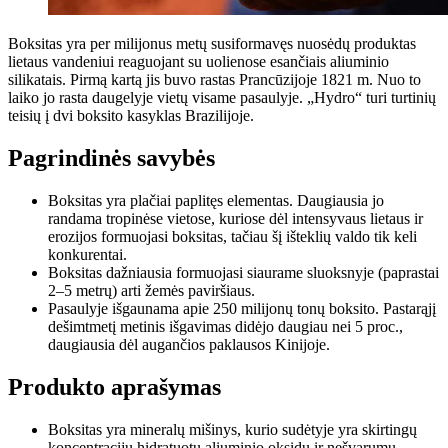
Boksitas yra per milijonus metų susiformavęs nuosėdų produktas
lietaus vandeniui reaguojant su uolienose esančiais aliuminio
silikatais. Pirmą kartą jis buvo rastas Prancūzijoje 1821 m. Nuo to
laiko jo rasta daugelyje vietų visame pasaulyje. „Hydro“ turi turtinių
teisių į dvi boksito kasyklas Brazilijoje.
Pagrindinės savybės
Boksitas yra plačiai paplitęs elementas. Daugiausia jo
randama tropinėse vietose, kuriose dėl intensyvaus lietaus ir
erozijos formuojasi boksitas, tačiau šį išteklių valdo tik keli
konkurentai.
Boksitas dažniausia formuojasi siaurame sluoksnyje (paprastai
2–5 metrų) arti žemės paviršiaus.
Pasaulyje išgaunama apie 250 milijonų tonų boksito. Pastarąjį
dešimtmetį metinis išgavimas didėjo daugiau nei 5 proc.,
daugiausia dėl augančios paklausos Kinijoje.
Produkto aprašymas
Boksitas yra mineralų mišinys, kurio sudėtyje yra skirtingų
koncentracijų hidratuotų aliuminio oksidų ir nešvarumų.