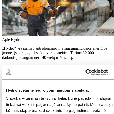
Apie Hydro
„Hydro“ yra pirmaujanti aliuminio ir atsinaujinančiosios energijos
įmonė, įsipareigojusi siekti tvarios ateities. Turime 32 000
darbuotojų daugiau nei 140 vietų ir 40 šalių.
Eiti į:
Aliuminis
Gaminiai ir paslaugos
Pramonės šakos, kurias aptarnaujame
Apie aliuminį
Inovacijos, moksliniai tyrimai ir technologinė plėtra
Hydro svetainė hydro.com naudoja slapukus.
Eiti į:
Energy
Slapukai – tai maži tekstiniai failai, kurie padeda tinklalapiui
Eiti į:
Tvarumas
tinkamai veikti ir pagerina jūsų naršymo patirtį. Mes naudoj
Mūsų požiūris
būtinus slapukus, kad užtikrintume pagrindines svetainės
Tvarumo ataskaitos