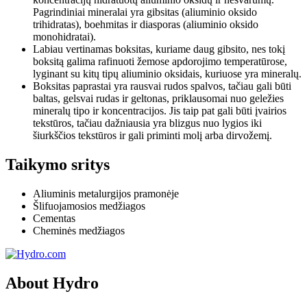
Pagrindiniai mineralai yra gibsitas (aliuminio oksido
trihidratas), boehmitas ir diasporas (aliuminio oksido
monohidratai).
Labiau vertinamas boksitas, kuriame daug gibsito, nes tokį
boksitą galima rafinuoti žemose apdorojimo temperatūrose,
lyginant su kitų tipų aliuminio oksidais, kuriuose yra mineralų.
Boksitas paprastai yra rausvai rudos spalvos, tačiau gali būti
baltas, gelsvai rudas ir geltonas, priklausomai nuo geležies
mineralų tipo ir koncentracijos. Jis taip pat gali būti įvairios
tekstūros, tačiau dažniausia yra blizgus nuo lygios iki
šiurkščios tekstūros ir gali priminti molį arba dirvožemį.
Taikymo sritys
Aliuminis metalurgijos pramonėje
Šlifuojamosios medžiagos
Cementas
Cheminės medžiagos
About Hydro