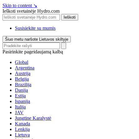
Skip to content
↘
Ieškoti svetainėje Hydro.com
Ieškoti
Susisiekite su mumis
Šiuo metu naršote Lietuvos skiltyje
Pasirinkite pageidaujamą kalbą
Global
Argentina
Austrija
Belgija
Brazilija
Danija
Estija
Ispanija
Italija
JAV
Jungtine Karalystė
Kanada
Lenkija
Lietuva