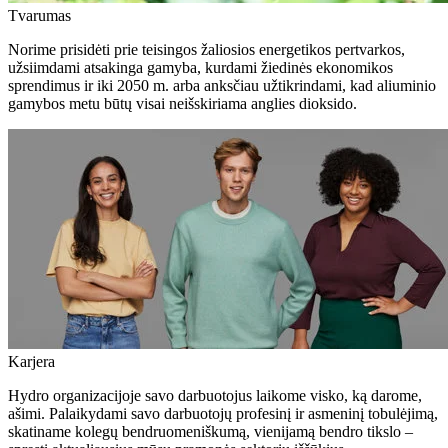
Tvarumas
Norime prisidėti prie teisingos žaliosios energetikos pertvarkos,
užsiimdami atsakinga gamyba, kurdami žiedinės ekonomikos
sprendimus ir iki 2050 m. arba anksčiau užtikrindami, kad aliuminio
gamybos metu būtų visai neišskiriama anglies dioksido.
Karjera
Hydro organizacijoje savo darbuotojus laikome visko, ką darome,
ašimi. Palaikydami savo darbuotojų profesinį ir asmeninį tobulėjimą,
skatiname kolegų bendruomeniškumą, vienijamą bendro tikslo –