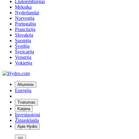
Liuksemburgas
Meksika
Nyderlandai
Norvegija
Portugalija
Prancūzija
Slovakija
Suomija
Švedija
Šveicarija
Vengrija
Vokietija
Aliuminis
Energija
Tvarumas
Karjera
Investuotojai
Žiniasklaida
Apie Hydro