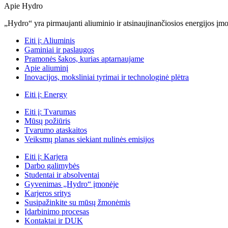
Apie Hydro
„Hydro“ yra pirmaujanti aliuminio ir atsinaujinančiosios energijos įmon
Eiti į:
Aliuminis
Gaminiai ir paslaugos
Pramonės šakos, kurias aptarnaujame
Apie aliuminį
Inovacijos, moksliniai tyrimai ir technologinė plėtra
Eiti į:
Energy
Eiti į:
Tvarumas
Mūsų požiūris
Tvarumo ataskaitos
Veiksmų planas siekiant nulinės emisijos
Eiti į:
Karjera
Darbo galimybės
Studentai ir absolventai
Gyvenimas „Hydro“ įmonėje
Karjeros sritys
Susipažinkite su mūsų žmonėmis
Įdarbinimo procesas
Kontaktai ir DUK