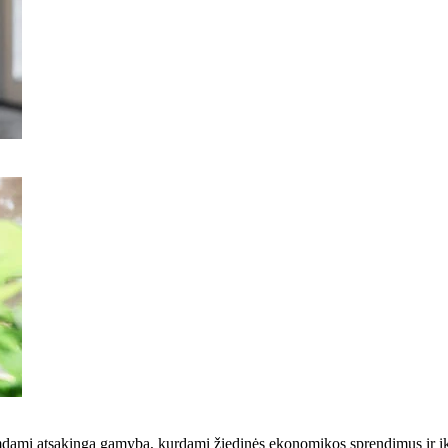
žsiimdami atsakinga gamyba, kurdami žiedinės ekonomikos sprendimus ir 