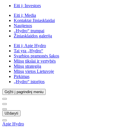
Eiti į:
Investors
Eiti į:
Media
Kontaktai žiniasklaidai
Naujienos
„Hydro“ trumpai
Žiniasklaidos galerija
Eiti į:
Apie Hydro
Tai yra „Hydro“
Svarbios pramonės šakos
Mūsų tikslai ir vertybės
Mūsų strategija
Mūsų vietos Lietuvoje
Pirkimas
„Hydro“ istorijos
Grįžti į pagrindinį meniu
Uždaryti
Apie Hydro