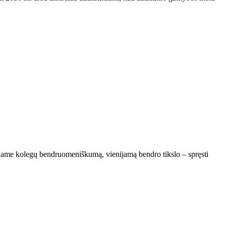
iname kolegų bendruomeniškumą, vienijamą bendro tikslo – spręsti