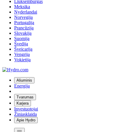
Liuksemburgas
Meksika
Nyderlandai
Norvegija
Portugalija
Prancūzija
Slovakija
Suomija
Švedija
Šveicarija
Vengrija
Vokietija
Aliuminis
Energija
Tvarumas
Karjera
Investuotojai
Žiniasklaida
Apie Hydro