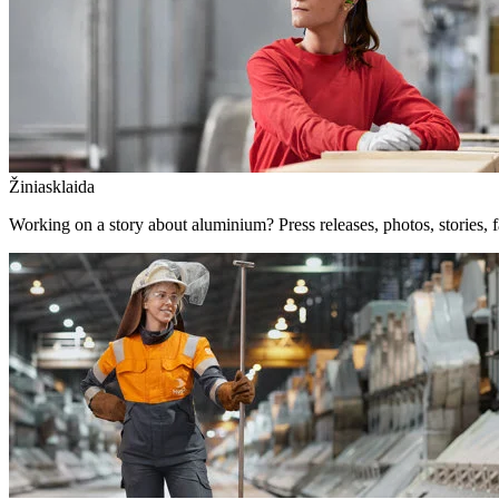
Žiniasklaida
Working on a story about aluminium? Press releases, photos, stories, f