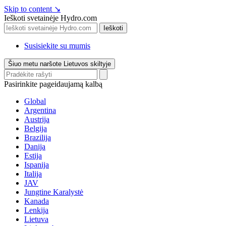
Skip to content
↘
Ieškoti svetainėje Hydro.com
Ieškoti
Susisiekite su mumis
Šiuo metu naršote Lietuvos skiltyje
Pasirinkite pageidaujamą kalbą
Global
Argentina
Austrija
Belgija
Brazilija
Danija
Estija
Ispanija
Italija
JAV
Jungtine Karalystė
Kanada
Lenkija
Lietuva