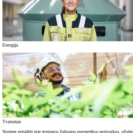
Energija
Tvarumas
Norime prisidėti prie teisingos žaliosios energetikos pertvarkos, u