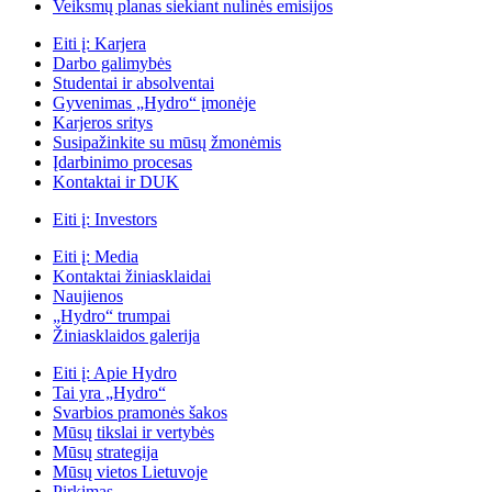
Veiksmų planas siekiant nulinės emisijos
Eiti į:
Karjera
Darbo galimybės
Studentai ir absolventai
Gyvenimas „Hydro“ įmonėje
Karjeros sritys
Susipažinkite su mūsų žmonėmis
Įdarbinimo procesas
Kontaktai ir DUK
Eiti į:
Investors
Eiti į:
Media
Kontaktai žiniasklaidai
Naujienos
„Hydro“ trumpai
Žiniasklaidos galerija
Eiti į:
Apie Hydro
Tai yra „Hydro“
Svarbios pramonės šakos
Mūsų tikslai ir vertybės
Mūsų strategija
Mūsų vietos Lietuvoje
Pirkimas