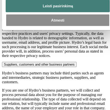
Hydro maintains an active presence on multiple social media
Leisti pasirinkimą
platforms to better connect and inform stakeholders, including, but
not limited to Facebook, Instagram, LinkedIn and YouTube. As with
the website, Hydro may collect and process certain personal data of
Atmesti
visitors and followers on these networks for marketing and
recruitment purposes. This data is provided to Hydro by each social
media platform, and the level of data collected varies with their
respective practices and users' privacy settings. Typically, the data
handed to Hydro is related to demographic information, as well as
username, email address, and profile picture. Hydro’s legal basis for
such processing is our legitimate business interest. Each social media
provider will, in addition, process users’ personal data as stated in
their respective privacy notices.
Suppliers, customers and other business partners
Hydro’s business partners may include third parties such as agents
and intermediaries, strategic business partners, suppliers, and
customers.
If you are one of Hydro’s business partners, we will collect and
process personal data about you for the purpose of managing our
professional relationship. The type of data collected will depend on
our relation, but will typically include name and professional email
address, the name of your employer and your role in that company.