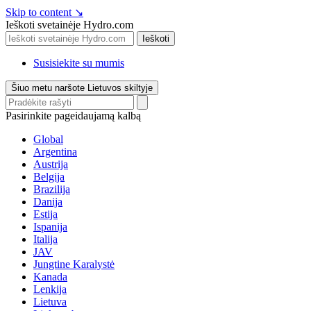
Skip to content
↘
Ieškoti svetainėje Hydro.com
Ieškoti
Susisiekite su mumis
Šiuo metu naršote Lietuvos skiltyje
Pasirinkite pageidaujamą kalbą
Global
Argentina
Austrija
Belgija
Brazilija
Danija
Estija
Ispanija
Italija
JAV
Jungtine Karalystė
Kanada
Lenkija
Lietuva