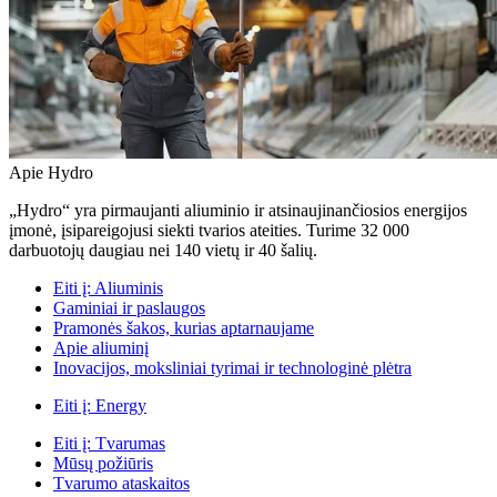
Apie Hydro
„Hydro“ yra pirmaujanti aliuminio ir atsinaujinančiosios energijos
įmonė, įsipareigojusi siekti tvarios ateities. Turime 32 000
darbuotojų daugiau nei 140 vietų ir 40 šalių.
Eiti į:
Aliuminis
Gaminiai ir paslaugos
Pramonės šakos, kurias aptarnaujame
Apie aliuminį
Inovacijos, moksliniai tyrimai ir technologinė plėtra
Eiti į:
Energy
Eiti į:
Tvarumas
Mūsų požiūris
Tvarumo ataskaitos