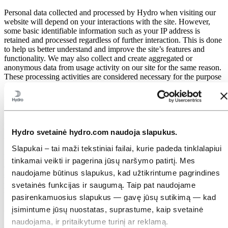
Personal data collected and processed by Hydro when visiting our
website will depend on your interactions with the site. However,
some basic identifiable information such as your IP address is
retained and processed regardless of further interaction. This is done
to help us better understand and improve the site’s features and
functionality. We may also collect and create aggregated or
anonymous data from usage activity on our site for the same reason.
These processing activities are considered necessary for the purpose
of making the website available and functional for our visitors.
Hydro’s legal basis for these processing activities is our legitimate
interest.
Additional processing of personal data in relation to your use of and
movements on our website is subject to your explicit consent to the
Hydro svetainė hydro.com naudoja slapukus.
use of tracking technologies. Read more about this
here
.
Slapukai – tai maži tekstiniai failai, kurie padeda tinklalapiui
If you submit information in contact forms or free text fields, provide
tinkamai veikti ir pagerina jūsų naršymo patirtį. Mes
comments or log into specific sections of the site, Hydro’s
naudojame būtinus slapukus, kad užtikrintume pagrindines
subsequent processing of your personal data will depend on the
purpose of your activity and your relation to Hydro. This will be
svetainės funkcijas ir saugumą. Taip pat naudojame
further described below.
pasirenkamuosius slapukus — gavę jūsų sutikimą — kad
įsimintume jūsų nuostatas, suprastume, kaip svetainė
Communication via our contact forms
naudojama, ir pritaikytume turinį ar reklamą.