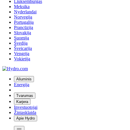
Liuksemburgas
Meksika
Nyderlandai
Norvegija
Portugalija
Prancūzija
Slovakija
Suomija
Švedija
Šveicarija
Vengrija
Vokietija
Aliuminis
Energija
Tvarumas
Karjera
Investuotojai
Žiniasklaida
Apie Hydro