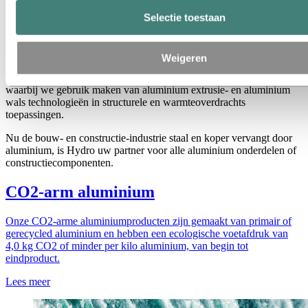
oppervlaktebehandeling en assemblage.
Selectie toestaan
Wij werken wereldwijd samen met architecten, ontwerpers en
aannemers om klasseleidende aluminium producten in de bouw- en
constructiesector te promoten, distribueren en ontwerpen.
Weigeren
Wij dienen als raadgevend ingenieur en als uw productiepartner,
waarbij we gebruik maken van aluminium extrusie- en aluminium
wals technologieën in structurele en warmteoverdrachts
toepassingen.
Nu de bouw- en constructie-industrie staal en koper vervangt door
aluminium, is Hydro uw partner voor alle aluminium onderdelen of
constructiecomponenten.
CO2-arm aluminium
Onze CO2-arme aluminiumproducten zijn gemaakt van primair of
gerecycled aluminium en hebben een ecologische voetafdruk van
4,0 kg CO2 of minder per kilo aluminium, van begin tot
eindproduct.
Lees meer