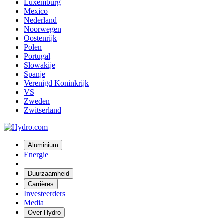
Luxemburg
Mexico
Nederland
Noorwegen
Oostenrijk
Polen
Portugal
Slowakije
Spanje
Verenigd Koninkrijk
VS
Zweden
Zwitserland
Aluminium
Energie
Duurzaamheid
Carrières
Investeerders
Media
Over Hydro