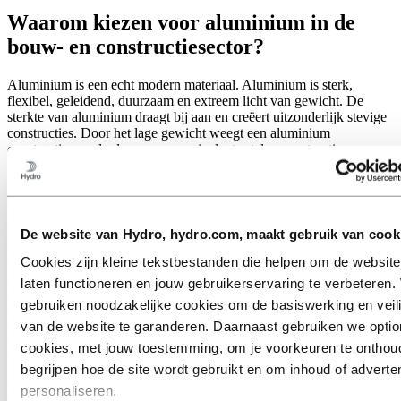
Waarom kiezen voor aluminium in de
bouw- en constructiesector?
Aluminium is een echt modern materiaal. Aluminium is sterk,
flexibel, geleidend, duurzaam en extreem licht van gewicht. De
sterkte van aluminium draagt bij aan en creëert uitzonderlijk stevige
constructies. Door het lage gewicht weegt een aluminium
constructie een derde van een equivalente stalen constructie.
De hoge sterkte-gewichtsverhouding van aluminium minimaliseert
de belasting op de ondersteunende structuur van een gebouw. De
belangrijke gewichtsbesparing en dus materiaalbesparing
minimaliseren de kosten per gewichtseenheid en de hoeveelheid
De website van Hydro, hydro.com, maakt gebruik van cook
materiaal. Aluminium kan je gebouwen lichter, sterker en goedkoper
maken om te bouwen.
Cookies zijn kleine tekstbestanden die helpen om de website
laten functioneren en jouw gebruikerservaring te verbeteren. 
Daarnaast is aluminium van nature corrosiebestendig. Het kan ook
gebruiken noodzakelijke cookies om de basiswerking en veil
geanodiseerd of geverfd worden, wat nog meer duurzaamheid biedt.
Aluminium biedt ook meer ontwerpflexibiliteit met een oneindig
van de website te garanderen. Daarnaast gebruiken we optio
aantal kleuren, stijlen, afwerkingen en coatings beschikbaar voor
cookies, met jouw toestemming, om je voorkeuren te onthou
een architect, ingenieur of bouwondernemer.
begrijpen hoe de site wordt gebruikt en om inhoud of adverten
Hydro Aluminium producten voor een
personaliseren.