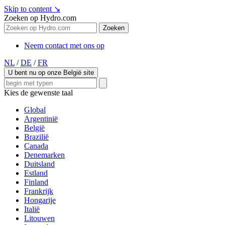
Skip to content
↘
Zoeken op Hydro.com
Zoeken
Neem contact met ons op
NL
/
DE
/
FR
U bent nu op onze België site
Kies de gewenste taal
Global
Argentinië
België
Brazilië
Canada
Denemarken
Duitsland
Estland
Finland
Frankrijk
Hongarije
Italië
Litouwen