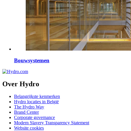
Bouwsystemen
Over Hydro
Belangrijkste kenmerken
Hydro locaties in België
The Hydro Way
Brand Center
Corporate governance
Modern Slavery Transparency Statement
Website cookies