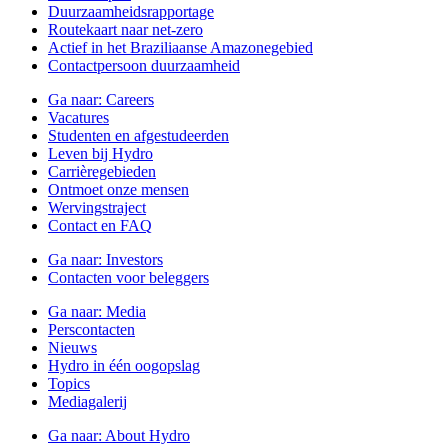
Duurzaamheidsrapportage
Routekaart naar net-zero
Actief in het Braziliaanse Amazonegebied
Contactpersoon duurzaamheid
Ga naar:
Careers
Vacatures
Studenten en afgestudeerden
Leven bij Hydro
Carrièregebieden
Ontmoet onze mensen
Wervingstraject
Contact en FAQ
Ga naar:
Investors
Contacten voor beleggers
Ga naar:
Media
Perscontacten
Nieuws
Hydro in één oogopslag
Topics
Mediagalerij
Ga naar:
About Hydro