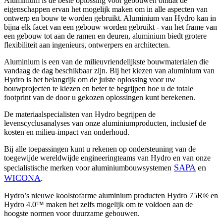
Aluminium is de beste oplossing voor gebouwen omdat de
eigenschappen ervan het mogelijk maken om in alle aspecten van
ontwerp en bouw te worden gebruikt. Aluminium van Hydro kan in
bijna elk facet van een gebouw worden gebruikt - van het frame van
een gebouw tot aan de ramen en deuren, aluminium biedt grotere
flexibiliteit aan ingenieurs, ontwerpers en architecten.
Aluminium is een van de milieuvriendelijkste bouwmaterialen die
vandaag de dag beschikbaar zijn. Bij het kiezen van aluminium van
Hydro is het belangrijk om de juiste oplossing voor uw
bouwprojecten te kiezen en beter te begrijpen hoe u de totale
footprint van de door u gekozen oplossingen kunt berekenen.
De materiaalspecialisten van Hydro begrijpen de
levenscyclusanalyses van onze aluminiumproducten, inclusief de
kosten en milieu-impact van onderhoud.
Bij alle toepassingen kunt u rekenen op ondersteuning van de
toegewijde wereldwijde engineeringteams van Hydro en van onze
SAPA
en
specialistische merken voor aluminiumbouwsystemen
WICONA
.
Hydro’s nieuwe koolstofarme aluminium producten Hydro 75R® en
Hydro 4.0™ maken het zelfs mogelijk om te voldoen aan de
hoogste normen voor duurzame gebouwen.