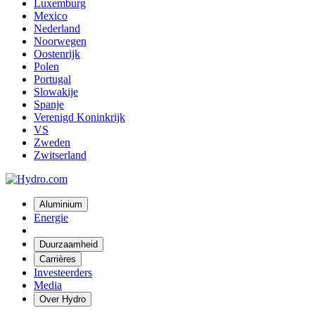
Luxemburg
Mexico
Nederland
Noorwegen
Oostenrijk
Polen
Portugal
Slowakije
Spanje
Verenigd Koninkrijk
VS
Zweden
Zwitserland
Aluminium
Energie
Duurzaamheid
Carrières
Investeerders
Media
Over Hydro