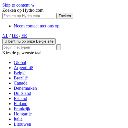
Skip to content
↘
Zoeken op Hydro.com
Zoeken
Neem contact met ons op
NL
/
DE
/
FR
U bent nu op onze België site
Kies de gewenste taal
Global
Argentinië
België
Brazilië
Canada
Denemarken
Duitsland
Estland
Finland
Frankrijk
Hongarije
Italië
Litouwen