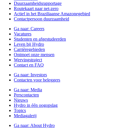
Duurzaamheidsrapportage
Routekaart naar net-zero
Actief in het Braziliaanse Amazonegebied
Contactpersoon duurzaamheid
Ga naar:
Careers
Vacatures
Studenten en afgestudeerden
Leven bij Hydro
Carrièregebieden
Ontmoet onze mensen
Wervingstraject
Contact en FAQ
Ga naar:
Investors
Contacten voor beleggers
Ga naar:
Media
Perscontacten
Nieuws
Hydro in één oogopslag
Topics
Mediagalerij
Ga naar:
About Hydro