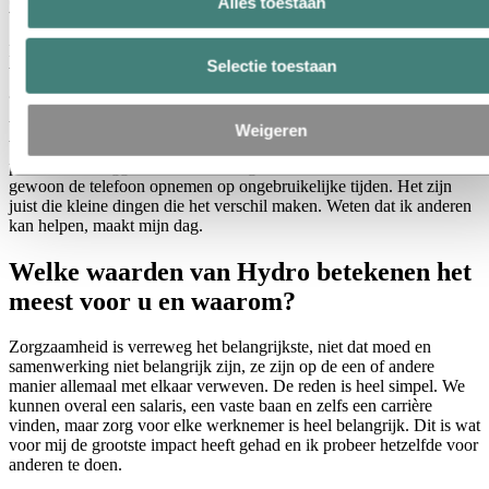
zetten?
Alles toestaan
Ik zou zeggen: de steun die ik zelf heb ervaren. We hebben allemaal
Selectie toestaan
wel eens in situaties gezeten die we niet prettig vonden, maar het
gaat erom hoe we daarmee omgaan.
Voor mij is het vanzelfsprekend om anderen te helpen zoals ik zelf
Weigeren
ben geholpen. Dat kan zo eenvoudig zijn als iets vertalen, een
procedure uitleggen, naast iemand gaan zitten en luisteren, of
gewoon de telefoon opnemen op ongebruikelijke tijden. Het zijn
juist die kleine dingen die het verschil maken. Weten dat ik anderen
kan helpen, maakt mijn dag.
Welke waarden van Hydro betekenen het
meest voor u en waarom?
Zorgzaamheid is verreweg het belangrijkste, niet dat moed en
samenwerking niet belangrijk zijn, ze zijn op de een of andere
manier allemaal met elkaar verweven. De reden is heel simpel. We
kunnen overal een salaris, een vaste baan en zelfs een carrière
vinden, maar zorg voor elke werknemer is heel belangrijk. Dit is wat
voor mij de grootste impact heeft gehad en ik probeer hetzelfde voor
anderen te doen.