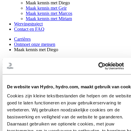
Maak kennis met Diego
Maak kennis met Geir
Maak kennis met Marcos
Maak kennis met Miriam
Wervingstraject
Contact en FAQ
Carrières
Ontmoet onze mensen
Maak kennis met Diego
Maak kennis met Diego: waar je bij
hoort, is belangrijk
Na slechts acht maanden in zijn eerste baan bij Hydro, gaven
De website van Hydro, hydro.com, maakt gebruik van cook
Diego's toewijding en inzet voor Hydro en zijn collega's hem de
kans om te werken als meertalige mentor bij de fabriek van Hydro
Cookies zijn kleine tekstbestanden die helpen om de website
Extrusion in Yankton, South Dakota in de VS.
goed te laten functioneren en jouw gebruikerservaring te
verbeteren. Wij gebruiken noodzakelijke cookies om de
basiswerking en veiligheid van de website te garanderen.
Daarnaast gebruiken we optionele cookies, met jouw
toestemming, om je voorkeuren te onthouden, te begrijpen h