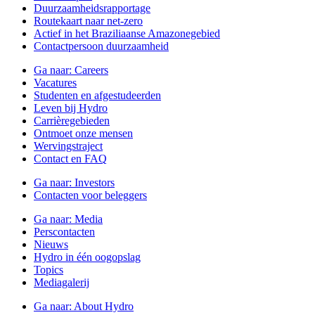
Duurzaamheidsrapportage
Routekaart naar net-zero
Actief in het Braziliaanse Amazonegebied
Contactpersoon duurzaamheid
Ga naar:
Careers
Vacatures
Studenten en afgestudeerden
Leven bij Hydro
Carrièregebieden
Ontmoet onze mensen
Wervingstraject
Contact en FAQ
Ga naar:
Investors
Contacten voor beleggers
Ga naar:
Media
Perscontacten
Nieuws
Hydro in één oogopslag
Topics
Mediagalerij
Ga naar:
About Hydro