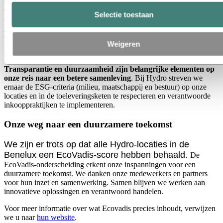
arbeidsvoorwaarden met extra voordelen voor werknemers.
Selectie toestaan
Arbeidsveiligheid is stevig verankerd in onze bedrijfswaarden.
Ethiek en duurzame inkoop vormen de kern van ons handelen
.
Door materialen met een lage CO₂-footprint te gebruiken en
Weigeren
recycling te bevorderen, dragen we bij aan de circulaire economie.
Transparantie en duurzaamheid zijn belangrijke elementen op
onze reis naar een betere samenleving
. Bij Hydro streven we
ernaar de ESG-criteria (milieu, maatschappij en bestuur) op onze
locaties en in de toeleveringsketen te respecteren en verantwoorde
inkooppraktijken te implementeren.
Onze weg naar een duurzamere toekomst
We zijn er trots op dat alle Hydro-locaties in de
Benelux een EcoVadis-score hebben behaald.
De
EcoVadis-onderscheiding erkent onze inspanningen voor een
duurzamere toekomst. We danken onze medewerkers en partners
voor hun inzet en samenwerking. Samen blijven we werken aan
innovatieve oplossingen en verantwoord handelen.
Voor meer informatie over wat Ecovadis precies inhoudt, verwijzen
we u naar
hun website
.