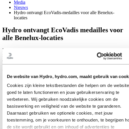
Media
Nieuws
Hydro ontvangt EcoVadis-medailles voor alle Benelux-
locaties
Hydro ontvangt EcoVadis medailles voor
alle Benelux-locaties
De Hydro locaties in de Benelux zijn door EcoVadis onderscheiden
met een medaille voor hun uitmuntende
duurzaamheidsinspanningen. Deze erkenning plaatst ons bij de beste
bedrijven wereldwijd en bevestigt Hydro’s engagement voor
verantwoord en duurzamer ondernemen.
De website van Hydro, hydro.com, maakt gebruik van cook
Cookies zijn kleine tekstbestanden die helpen om de website
goed te laten functioneren en jouw gebruikerservaring te
verbeteren. Wij gebruiken noodzakelijke cookies om de
basiswerking en veiligheid van de website te garanderen.
Daarnaast gebruiken we optionele cookies, met jouw
toestemming, om je voorkeuren te onthouden, te begrijpen h
de site wordt gebruikt en om inhoud of advertenties te