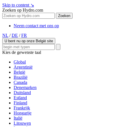
Skip to content
↘
Zoeken op Hydro.com
Zoeken
Neem contact met ons op
NL
/
DE
/
FR
U bent nu op onze België site
Kies de gewenste taal
Global
Argentinië
België
Brazilië
Canada
Denemarken
Duitsland
Estland
Finland
Frankrijk
Hongarije
Italië
Litouwen