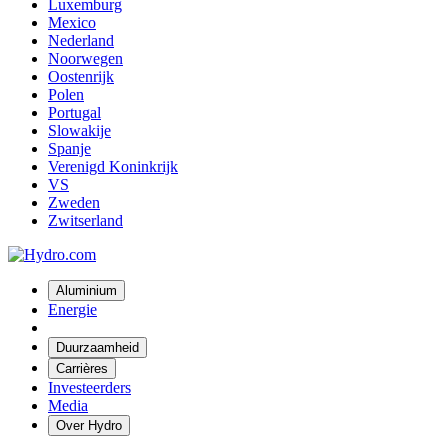
Luxemburg
Mexico
Nederland
Noorwegen
Oostenrijk
Polen
Portugal
Slowakije
Spanje
Verenigd Koninkrijk
VS
Zweden
Zwitserland
Aluminium
Energie
Duurzaamheid
Carrières
Investeerders
Media
Over Hydro