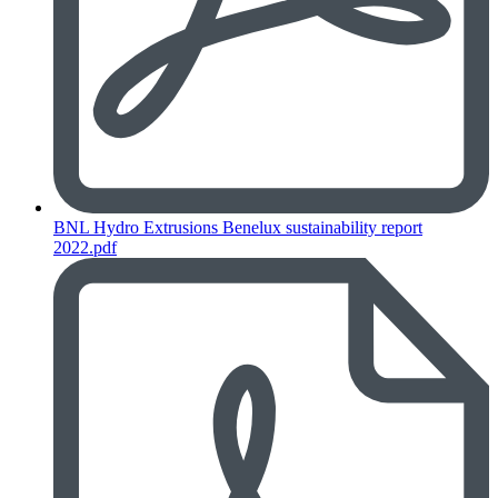
BNL Hydro Extrusions Benelux sustainability report
2022.pdf