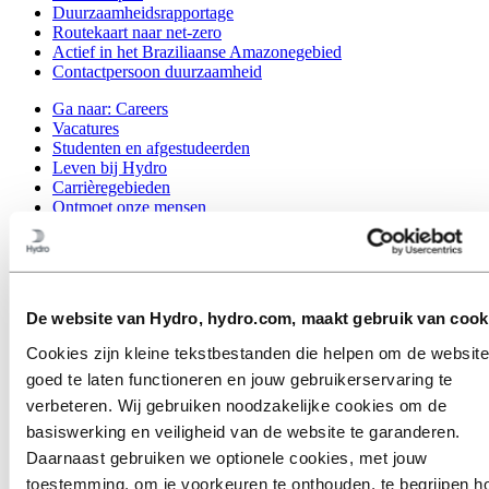
Duurzaamheidsrapportage
Routekaart naar net-zero
Actief in het Braziliaanse Amazonegebied
Contactpersoon duurzaamheid
Ga naar:
Careers
Vacatures
Studenten en afgestudeerden
Leven bij Hydro
Carrièregebieden
Ontmoet onze mensen
Wervingstraject
Contact en FAQ
Ga naar:
Investors
Contacten voor beleggers
De website van Hydro, hydro.com, maakt gebruik van cook
Ga naar:
Media
Cookies zijn kleine tekstbestanden die helpen om de website
Perscontacten
goed te laten functioneren en jouw gebruikerservaring te
Nieuws
Hydro in één oogopslag
verbeteren. Wij gebruiken noodzakelijke cookies om de
Topics
basiswerking en veiligheid van de website te garanderen.
Mediagalerij
Daarnaast gebruiken we optionele cookies, met jouw
Ga naar:
About Hydro
toestemming, om je voorkeuren te onthouden, te begrijpen h