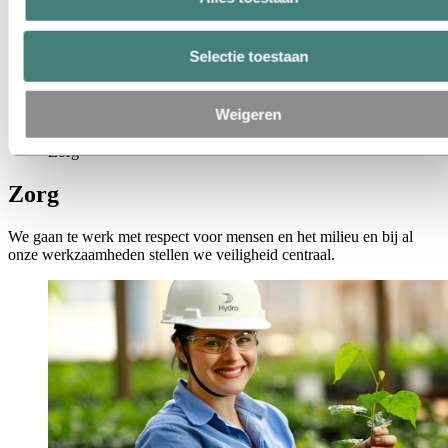
Nederland
België
Luxemburg
Selectie toestaan
Inkoop
Verhalen van Hydro
Weigeren
Over Hydro
Ons doel en onze kernwaarden
Zorg
Zorg
We gaan te werk met respect voor mensen en het milieu en bij al
onze werkzaamheden stellen we veiligheid centraal.