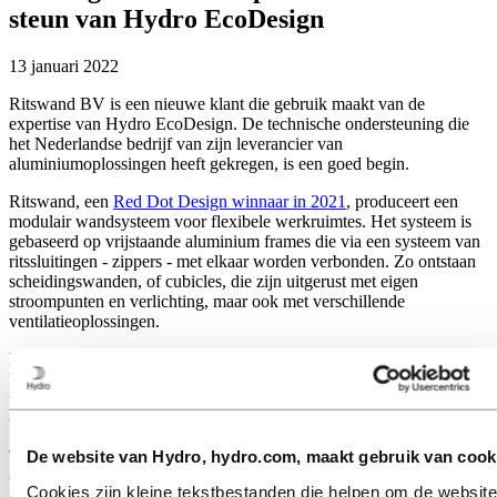
steun van Hydro EcoDesign
13 januari 2022
Ritswand BV is een nieuwe klant die gebruik maakt van de
expertise van Hydro EcoDesign. De technische ondersteuning die
het Nederlandse bedrijf van zijn leverancier van
aluminiumoplossingen heeft gekregen, is een goed begin.
Ritswand, een
Red Dot Design winnaar in 2021
, produceert een
modulair wandsysteem voor flexibele werkruimtes. Het systeem is
gebaseerd op vrijstaande aluminium frames die via een systeem van
ritssluitingen - zippers - met elkaar worden verbonden. Zo ontstaan
scheidingswanden, of cubicles, die zijn uitgerust met eigen
stroompunten en verlichting, maar ook met verschillende
ventilatieoplossingen.
Het hele concept,
genaamd Zipperwall
, is afneembaar en
herbruikbaar, precies zoals Ritswand het wil. Ook de
terugkoopmogelijkheden die ze klanten bieden, ondersteunen de
circulariteitsambitie van het bedrijf.
De website van Hydro, hydro.com, maakt gebruik van cook
Toen ze besloten om voor de frames in hun nieuwste productreeks
over te schakelen van staal op aluminium, zochten ze hulp bij een
Cookies zijn kleine tekstbestanden die helpen om de website
lokale leverancier met dezelfde duurzame doelstellingen. Ze vonden