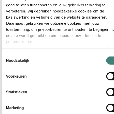
Hydro.
goed te laten functioneren en jouw gebruikerservaring te
verbeteren. Wij gebruiken noodzakelijke cookies om de
basiswerking en veiligheid van de website te garanderen.
Daarnaast gebruiken we optionele cookies, met jouw
toestemming, om je voorkeuren te onthouden, te begrijpen h
de site wordt gebruikt en om inhoud of advertenties te
personaliseren.
Sommige cookies worden geplaatst door externe aanbieders
van tools die wij gebruiken voor beveiliging, analyse of
Toestemmingsselectie
advertenties. Deze derden kunnen informatie die zij via jouw
Noodzakelijk
gebruik van onze website verzamelen, combineren met ande
informatie die je aan hen hebt verstrekt of die zij hebben
Voorkeuren
verzameld via jouw gebruik van hun diensten. De derde partij
wordt vermeld als verantwoordelijke voor een third‑party coo
Afneembaar en herbruikbaar, precies zoals Ritswand
is de Verwerkingsverantwoordelijke voor de persoonsgegev
Statistieken
het wil
die door hun respectieve cookies worden verzameld. In de lij
Lagere CO2 footprint en verbeterde
hieronder kun je zien welke derden dit zijn.
Marketing
circulariteit