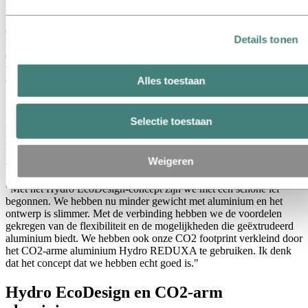
"Vanwege onze duurzame aanpak nodigde Ritswand ons uit voor
een gesprek", vertelt accountmanager Rinus van Meer van Hydro
Details tonen
Extrusions Benelux. "Ze zijn zo gefocust op circulariteit dat ze over
elk proces hebben nagedacht, en hoe deze verbeterd konden
worden. Het afnemen van wanddiktes. Slim verbinden, als
onderdeel van het ontwerp."
Alles toestaan
Sasja Fransen, uitvinder en een van de oprichters van Ritswand, legt
uit dat het bedrijf "duurzame materialen nodig heeft die lang
Selectie toestaan
meegaan, en we zoeken naar een zo klein mogelijke footprint. Maar
het ontwerp is de sleutel. We willen 99% van onze producten
hergebruiken. Aluminium gaat 50 of 100 jaar mee, en dat is de kern
Weigeren
van herbruikbaarheid."
"Met het Hydro EcoDesign-concept zijn we met een schone lei
begonnen. We hebben nu minder gewicht met aluminium en het
ontwerp is slimmer. Met de verbinding hebben we de voordelen
gekregen van de flexibiliteit en de mogelijkheden die geëxtrudeerd
aluminium biedt. We hebben ook onze CO2 footprint verkleind door
het CO2-arme aluminium Hydro REDUXA te gebruiken. Ik denk
dat het concept dat we hebben echt goed is."
Hydro EcoDesign en CO2-arm