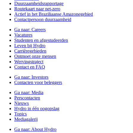
Duurzaamheidsrapportage
Routekaart naar net-zero
Actief in het Braziliaanse Amazonegebied
Contactpersoon duurzaamheid
Ga naar:
Careers
Vacatures
Studenten en afgestudeerden
Leven bij Hydro
Carrièregebieden
Ontmoet onze mensen
Wervingstraject
Contact en FAQ
Ga naar:
Investors
Contacten voor beleggers
Ga naar:
Media
Perscontacten
Nieuws
Hydro in één oogopslag
Topics
Mediagalerij
Ga naar:
About Hydro