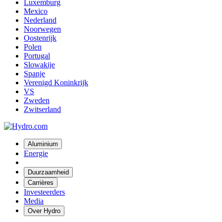
Luxemburg
Mexico
Nederland
Noorwegen
Oostenrijk
Polen
Portugal
Slowakije
Spanje
Verenigd Koninkrijk
VS
Zweden
Zwitserland
Aluminium
Energie
Duurzaamheid
Carrières
Investeerders
Media
Over Hydro