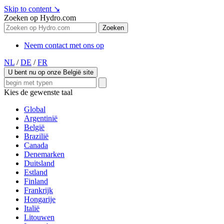
Skip to content
↘
Zoeken op Hydro.com
Zoeken
Neem contact met ons op
NL
/
DE
/
FR
U bent nu op onze België site
Kies de gewenste taal
Global
Argentinië
België
Brazilië
Canada
Denemarken
Duitsland
Estland
Finland
Frankrijk
Hongarije
Italië
Litouwen