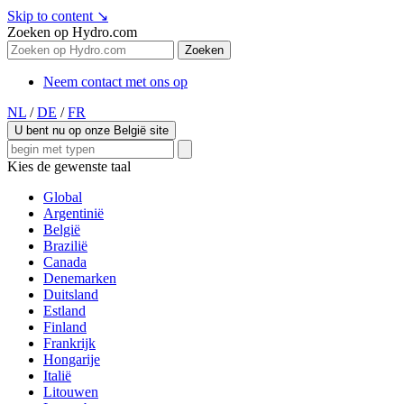
Skip to content
↘
Zoeken op Hydro.com
Zoeken
Neem contact met ons op
NL
/
DE
/
FR
U bent nu op onze België site
Kies de gewenste taal
Global
Argentinië
België
Brazilië
Canada
Denemarken
Duitsland
Estland
Finland
Frankrijk
Hongarije
Italië
Litouwen