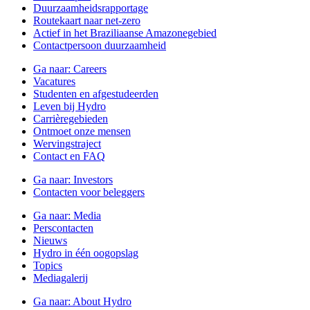
Duurzaamheidsrapportage
Routekaart naar net-zero
Actief in het Braziliaanse Amazonegebied
Contactpersoon duurzaamheid
Ga naar:
Careers
Vacatures
Studenten en afgestudeerden
Leven bij Hydro
Carrièregebieden
Ontmoet onze mensen
Wervingstraject
Contact en FAQ
Ga naar:
Investors
Contacten voor beleggers
Ga naar:
Media
Perscontacten
Nieuws
Hydro in één oogopslag
Topics
Mediagalerij
Ga naar:
About Hydro