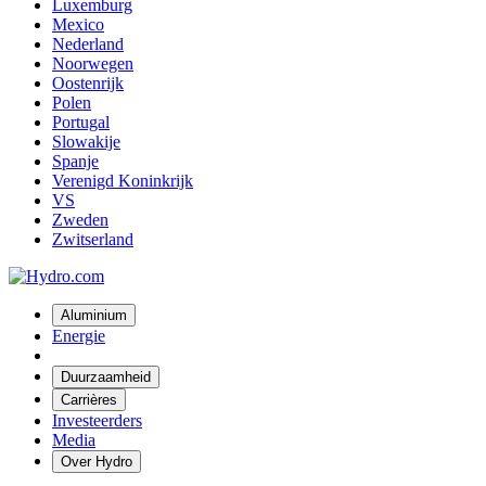
Luxemburg
Mexico
Nederland
Noorwegen
Oostenrijk
Polen
Portugal
Slowakije
Spanje
Verenigd Koninkrijk
VS
Zweden
Zwitserland
Aluminium
Energie
Duurzaamheid
Carrières
Investeerders
Media
Over Hydro