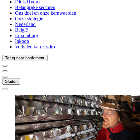
Dit is Hydro
Belangrijke sectoren
Ons doel en onze kernwaarden
Onze strategie
Nederland
België
Luxemburg
Inkoop
Verhalen van Hydro
Terug naar hoofdmenu
Sluiten