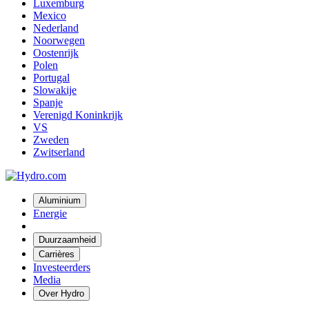
Luxemburg
Mexico
Nederland
Noorwegen
Oostenrijk
Polen
Portugal
Slowakije
Spanje
Verenigd Koninkrijk
VS
Zweden
Zwitserland
Aluminium
Energie
Duurzaamheid
Carrières
Investeerders
Media
Over Hydro