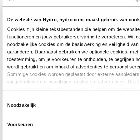
aan kwaliteit.
Hoe hoger de gerecyclede content, hoe kleiner de CO
footprint.
2
De website van Hydro, hydro.com, maakt gebruik van cook
Hydro CIRCAL is een van het meest duurzame aluminium dat op
dit moment beschikbaar is.
Cookies zijn kleine tekstbestanden die helpen om de website
functioneren en jouw gebruikerservaring te verbeteren. Wij g
noodzakelijke cookies om de basiswerking en veiligheid van 
garanderen. Daarnaast gebruiken we optionele cookies, met
toestemming, om je voorkeuren te onthouden, te begrijpen ho
wordt gebruikt en om inhoud of advertenties te personalisere
Sommige cookies worden geplaatst door externe aanbieders 
wij gebruiken voor beveiliging, analyse of advertenties. Dez
kunnen informatie die zij via jouw gebruik van onze website
combineren met andere informatie die je aan hen hebt verstrek
Toestemmingsselectie
hebben verzameld via jouw gebruik van hun diensten. De derd
Noodzakelijk
wordt vermeld als verantwoordelijke voor een third‑party coo
Duurzaamheid en innovatie
Verwerkingsverantwoordelijke voor de persoonsgegevens di
Voorkeuren
Hermeta staat voor duurzaamheid en innovatie. Marcel van der
respectieve cookies worden verzameld. In de lijst hieronder 
Sluijs, CEO van Hermeta Metaalwaren BV:
“Eén van onze
welke derden dit zijn.
belangrijkste aandachtspunten bestaat uit het inzichtelijk maken op