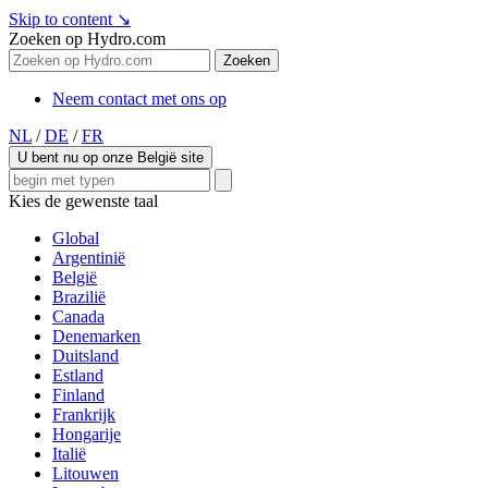
Skip to content
↘
Zoeken op Hydro.com
Zoeken
Neem contact met ons op
NL
/
DE
/
FR
U bent nu op onze België site
Kies de gewenste taal
Global
Argentinië
België
Brazilië
Canada
Denemarken
Duitsland
Estland
Finland
Frankrijk
Hongarije
Italië
Litouwen