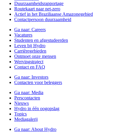
Duurzaamheidsrapportage
Routekaart naar net-zero
Actief in het Braziliaanse Amazonegebied
Contactpersoon duurzaamheid
Ga naar:
Careers
Vacatures
Studenten en afgestudeerden
Leven bij Hydro
Carrièregebieden
Ontmoet onze mensen
Wervingstraject
Contact en FAQ
Ga naar:
Investors
Contacten voor beleggers
Ga naar:
Media
Perscontacten
Nieuws
Hydro in één oogopslag
Topics
Mediagalerij
Ga naar:
About Hydro