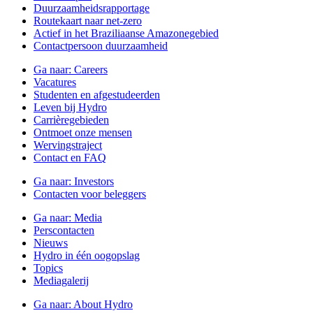
Duurzaamheidsrapportage
Routekaart naar net-zero
Actief in het Braziliaanse Amazonegebied
Contactpersoon duurzaamheid
Ga naar:
Careers
Vacatures
Studenten en afgestudeerden
Leven bij Hydro
Carrièregebieden
Ontmoet onze mensen
Wervingstraject
Contact en FAQ
Ga naar:
Investors
Contacten voor beleggers
Ga naar:
Media
Perscontacten
Nieuws
Hydro in één oogopslag
Topics
Mediagalerij
Ga naar:
About Hydro