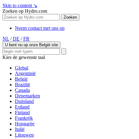
Skip to content
↘
Zoeken op Hydro.com
Zoeken
Neem contact met ons op
NL
/
DE
/
FR
U bent nu op onze België site
Kies de gewenste taal
Global
Argentinië
België
Brazilië
Canada
Denemarken
Duitsland
Estland
Finland
Frankrijk
Hongarije
Italië
Litouwen