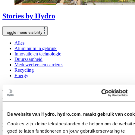
Stories
by
Hydro
Toggle menu visibility
Alles
Aluminium in gebruik
Innovatie en technologie
Duurzaamheid
Medewerkers en carrières
Recycling
Energy
Hoe Buzon profiteerde van Hydro
EcoDesign
29 oktober 2020
De website van Hydro, hydro.com, maakt gebruik van cook
Buzon Pedestal International, een Europees bedrijf met het
Cookies zijn kleine tekstbestanden die helpen om de website
hoofdkantoor in België, maakte gebruik van Hydro EcoDesign om
de gootprofielen in hun productpakket te verbeteren.
goed te laten functioneren en jouw gebruikerservaring te