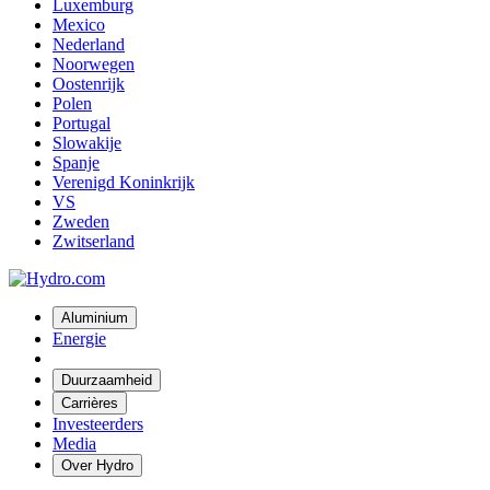
Luxemburg
Mexico
Nederland
Noorwegen
Oostenrijk
Polen
Portugal
Slowakije
Spanje
Verenigd Koninkrijk
VS
Zweden
Zwitserland
Aluminium
Energie
Duurzaamheid
Carrières
Investeerders
Media
Over Hydro