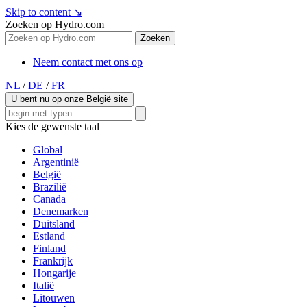
Skip to content
↘
Zoeken op Hydro.com
Zoeken
Neem contact met ons op
NL
/
DE
/
FR
U bent nu op onze België site
Kies de gewenste taal
Global
Argentinië
België
Brazilië
Canada
Denemarken
Duitsland
Estland
Finland
Frankrijk
Hongarije
Italië
Litouwen