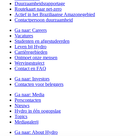
Duurzaamheidsrapportage
Routekaart naar net-zero
Actief in het Braziliaanse Amazonegebied
Contactpersoon duurzaamheid
Ga naar:
Careers
Vacatures
Studenten en afgestudeerden
Leven bij Hydro
Carrièregebieden
Ontmoet onze mensen
Wervingstraject
Contact en FAQ
Ga naar:
Investors
Contacten voor beleggers
Ga naar:
Media
Perscontacten
Nieuws
Hydro in één oogopslag
Topics
Mediagalerij
Ga naar:
About Hydro