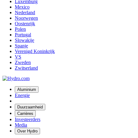
Luxemburg
Mexico
Nederland
Noorwegen
Oostenrijk
Polen
Portugal
Slowakije
Spanje
Verenigd Koninkrijk
VS
Zweden
Zwitserland
Aluminium
Energie
Duurzaamheid
Carrières
Investeerders
Media
Over Hydro