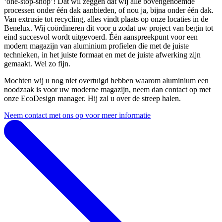
‘one-stop-shop’! Dat wil zeggen dat wij alle bovengenoemde
processen onder één dak aanbieden, of nou ja, bijna onder één dak.
Van extrusie tot recycling, alles vindt plaats op onze locaties in de
Benelux. Wij coördineren dit voor u zodat uw project van begin tot
eind succesvol wordt uitgevoerd. Één aanspreekpunt voor een
modern magazijn van aluminium profielen die met de juiste
technieken, in het juiste formaat en met de juiste afwerking zijn
gemaakt. Wel zo fijn.
Mochten wij u nog niet overtuigd hebben waarom aluminium een
noodzaak is voor uw moderne magazijn, neem dan contact op met
onze EcoDesign manager. Hij zal u over de streep halen.
Neem contact met ons op voor meer informatie