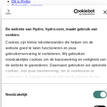
Dit is Hydro
Belangrijke sectoren
Ons doel en onze kernwaarden
Onze strategie
Nederland
België
Luxemburg
De website van Hydro, hydro.com, maakt gebruik van
Inkoop
cookies.
Verhalen van Hydro
Cookies zijn kleine tekstbestanden die helpen om de
Terug naar hoofdmenu
website goed te laten functioneren en jouw
gebruikerservaring te verbeteren. Wij gebruiken
noodzakelijke cookies om de basiswerking en veiligheid van
Sluiten
de website te garanderen. Daarnaast gebruiken we optionele
cookies, met jouw toestemming, om je voorkeuren te
Stories
by
Hydro
onthouden, te begrijpen hoe de site wordt gebruikt en om
inhoud of advertenties te personaliseren.
Sommige cookies worden geplaatst door externe aanbieders
Toestemmingsselectie
Toggle menu visibility
van tools die wij gebruiken voor beveiliging, analyse of
Noodzakelijk
Alles
advertenties. Deze derden kunnen informatie die zij via jouw
Aluminium in gebruik
gebruik van onze website verzamelen, combineren met
Innovatie en technologie