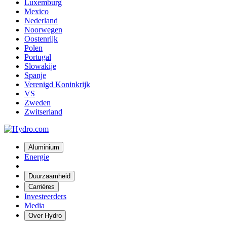
Luxemburg
Mexico
Nederland
Noorwegen
Oostenrijk
Polen
Portugal
Slowakije
Spanje
Verenigd Koninkrijk
VS
Zweden
Zwitserland
Aluminium
Energie
Duurzaamheid
Carrières
Investeerders
Media
Over Hydro