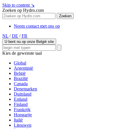
Skip to content
↘
Zoeken op Hydro.com
Zoeken
Neem contact met ons op
NL
/
DE
/
FR
U bent nu op onze België site
Kies de gewenste taal
Global
Argentinië
België
Brazilië
Canada
Denemarken
Duitsland
Estland
Finland
Frankrijk
Hongarije
Italië
Litouwen