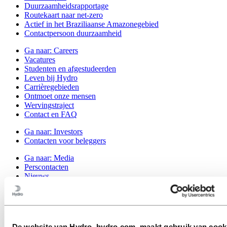
Duurzaamheidsrapportage
Routekaart naar net-zero
Actief in het Braziliaanse Amazonegebied
Contactpersoon duurzaamheid
Ga naar:
Careers
Vacatures
Studenten en afgestudeerden
Leven bij Hydro
Carrièregebieden
Ontmoet onze mensen
Wervingstraject
Contact en FAQ
Ga naar:
Investors
Contacten voor beleggers
Ga naar:
Media
Perscontacten
Nieuws
Hydro in één oogopslag
Topics
Mediagalerij
Ga naar:
About Hydro
De website van Hydro, hydro.com, maakt gebruik van cook