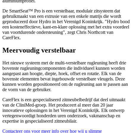
aluminiumprofiel.
De SmartSeat™ Pro is een verstelbaar, modulair zitsysteem dat
gebruikmaakt van een extrusie van een enkele matrijs die wordt
geproduceerd door Hydro in het Verenigd Koninkrijk. "Hydro bood
een kosteneffectieve, kant-en-klare oplossing met het extra voordeel
van voortdurende ondersteuning", zegt Chris Northcott van
CareFlex.
Meervoudig verstelbaar
Het nieuwe systeem met de multi-verstelbare rugleuning heeft drie
bovenste rugleuningcomponenten die individueel kunnen worden
aangepast aan hoogte, diepte, hoek, offset en rotatie. Elk van de
bovenste elementen bevat ingebouwde verstelbare vleugels. Deze
kunnen worden gepositioneerd om de rugleuning aan te passen aan
de vorm van de gebruiker.
CareFlex is een gespecialiseerd zitmeubelbedrijf dat deel uitmaakt
van de CliniMed-groep. Het produceert al meer dan 20 jaar
innovatieve oplossingen in het Verenigd Koninkrijk. Elk ontwerp
vertegenwoordigt honderden uren onderzoek, vakmanschap en
expertise in gespecialiseerd zitmeubilair.
Contacteer ons voor meer info over hoe wij u slimme