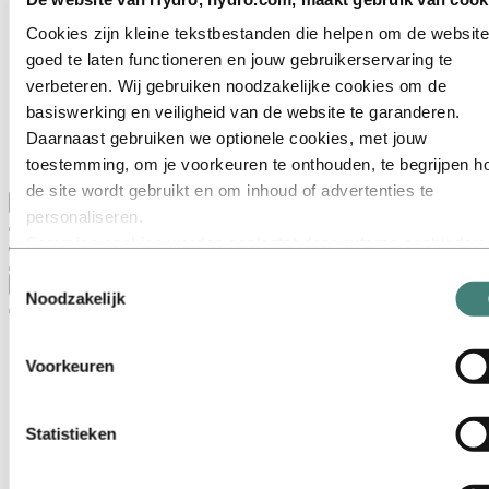
Dit is Hydro
Belangrijke sectoren
Cookies zijn kleine tekstbestanden die helpen om de website
Ons doel en onze kernwaarden
goed te laten functioneren en jouw gebruikerservaring te
Onze strategie
Nederland
verbeteren. Wij gebruiken noodzakelijke cookies om de
België
basiswerking en veiligheid van de website te garanderen.
Luxemburg
Daarnaast gebruiken we optionele cookies, met jouw
Inkoop
Verhalen van Hydro
toestemming, om je voorkeuren te onthouden, te begrijpen h
de site wordt gebruikt en om inhoud of advertenties te
Terug naar hoofdmenu
personaliseren.
Sommige cookies worden geplaatst door externe aanbieders
van tools die wij gebruiken voor beveiliging, analyse of
Toestemmingsselectie
Sluiten
advertenties. Deze derden kunnen informatie die zij via jouw
Noodzakelijk
gebruik van onze website verzamelen, combineren met ande
informatie die je aan hen hebt verstrekt of die zij hebben
Voorkeuren
verzameld via jouw gebruik van hun diensten. De derde partij
wordt vermeld als verantwoordelijke voor een third‑party coo
is de Verwerkingsverantwoordelijke voor de persoonsgegev
Statistieken
die door hun respectieve cookies worden verzameld. In de lij
hieronder kun je zien welke derden dit zijn.