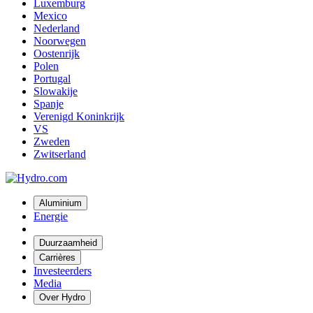
Luxemburg
Mexico
Nederland
Noorwegen
Oostenrijk
Polen
Portugal
Slowakije
Spanje
Verenigd Koninkrijk
VS
Zweden
Zwitserland
Aluminium
Energie
Duurzaamheid
Carrières
Investeerders
Media
Over Hydro