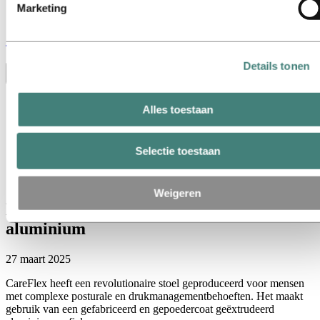
Marketing
Stories
by
Hydro
Details tonen
Toggle menu visibility
Alles
Alles toestaan
Aluminium in gebruik
Innovatie en technologie
Duurzaamheid
Selectie toestaan
Medewerkers en carrières
Recycling
Energy
Weigeren
Nieuwe stoel voor speciale behoeften, met
aluminium
27 maart 2025
CareFlex heeft een revolutionaire stoel geproduceerd voor mensen
met complexe posturale en drukmanagementbehoeften. Het maakt
gebruik van een gefabriceerd en gepoedercoat geëxtrudeerd