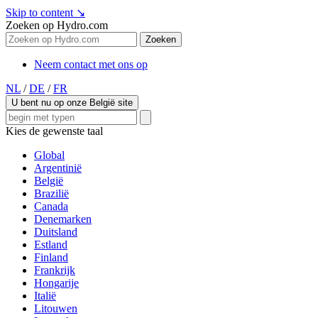
Skip to content
↘
Zoeken op Hydro.com
Zoeken
Neem contact met ons op
NL
/
DE
/
FR
U bent nu op onze België site
Kies de gewenste taal
Global
Argentinië
België
Brazilië
Canada
Denemarken
Duitsland
Estland
Finland
Frankrijk
Hongarije
Italië
Litouwen