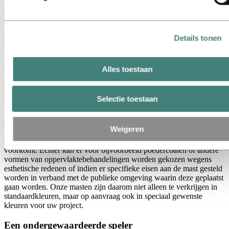
belangrijk dat één cruciaal, en wellicht ondergewaardeerd, element
tijdens dit proces niet over het hoofd wordt gezien, namelijk: de
maaiveldbeschermer. Lees meer over dit niet te vergeten onderdeel.
Details tonen
Het maken van de mast – een nauwkeurig traject
Zodra het productieproces van de mast bij Hydro in gang is gezet
wordt er een nauwkeurig uitgestippeld traject gevolgd. Van het
Alles toestaan
gieten van de billets, het extruderen van de buizen, tot het conisch
maken van de masten, en eventuele oppervlaktebehandelingen.
Oftewel, van de creatie van de mast zelf tot en met de afwerking dat
Selectie toestaan
het materiaal moet beschermen.
Op het merendeel van de aluminium masten die Hydro levert wordt
Weigeren
geen oppervlaktebehandeling toegepast omdat deze van nature een
dunne, maar effectieve oxidelaag vormen dat verdere oxidatie
voorkomt. Echter kan er voor bijvoorbeeld poedercoaten of andere
vormen van oppervlaktebehandelingen worden gekozen wegens
esthetische redenen of indien er specifieke eisen aan de mast gesteld
worden in verband met de publieke omgeving waarin deze geplaatst
gaan worden. Onze masten zijn daarom niet alleen te verkrijgen in
standaardkleuren, maar op aanvraag ook in speciaal gewenste
kleuren voor uw project.
Een ondergewaardeerde speler