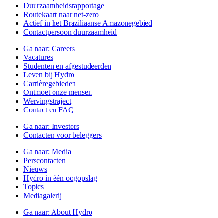
Duurzaamheidsrapportage
Routekaart naar net-zero
Actief in het Braziliaanse Amazonegebied
Contactpersoon duurzaamheid
Ga naar:
Careers
Vacatures
Studenten en afgestudeerden
Leven bij Hydro
Carrièregebieden
Ontmoet onze mensen
Wervingstraject
Contact en FAQ
Ga naar:
Investors
Contacten voor beleggers
Ga naar:
Media
Perscontacten
Nieuws
Hydro in één oogopslag
Topics
Mediagalerij
Ga naar:
About Hydro