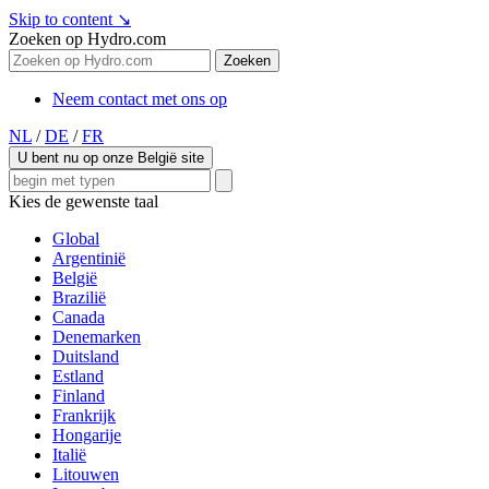
Skip to content
↘
Zoeken op Hydro.com
Zoeken
Neem contact met ons op
NL
/
DE
/
FR
U bent nu op onze België site
Kies de gewenste taal
Global
Argentinië
België
Brazilië
Canada
Denemarken
Duitsland
Estland
Finland
Frankrijk
Hongarije
Italië
Litouwen