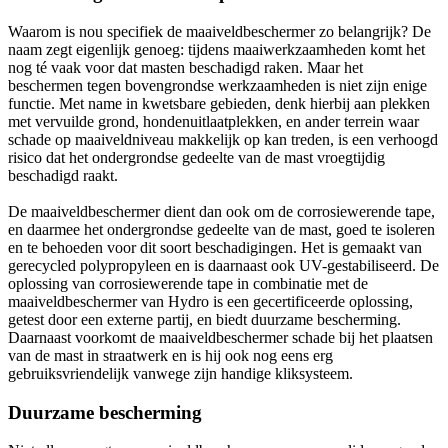
Waarom is nou specifiek de maaiveldbeschermer zo belangrijk? De
naam zegt eigenlijk genoeg: tijdens maaiwerkzaamheden komt het
nog té vaak voor dat masten beschadigd raken. Maar het
beschermen tegen bovengrondse werkzaamheden is niet zijn enige
functie. Met name in kwetsbare gebieden, denk hierbij aan plekken
met vervuilde grond, hondenuitlaatplekken, en ander terrein waar
schade op maaiveldniveau makkelijk op kan treden, is een verhoogd
risico dat het ondergrondse gedeelte van de mast vroegtijdig
beschadigd raakt.
De maaiveldbeschermer dient dan ook om de corrosiewerende tape,
en daarmee het ondergrondse gedeelte van de mast, goed te isoleren
en te behoeden voor dit soort beschadigingen. Het is gemaakt van
gerecycled polypropyleen en is daarnaast ook UV-gestabiliseerd. De
oplossing van corrosiewerende tape in combinatie met de
maaiveldbeschermer van Hydro is een gecertificeerde oplossing,
getest door een externe partij, en biedt duurzame bescherming.
Daarnaast voorkomt de maaiveldbeschermer schade bij het plaatsen
van de mast in straatwerk en is hij ook nog eens erg
gebruiksvriendelijk vanwege zijn handige kliksysteem.
Duurzame bescherming