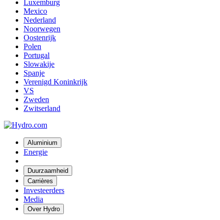
Luxemburg
Mexico
Nederland
Noorwegen
Oostenrijk
Polen
Portugal
Slowakije
Spanje
Verenigd Koninkrijk
VS
Zweden
Zwitserland
Aluminium
Energie
Duurzaamheid
Carrières
Investeerders
Media
Over Hydro