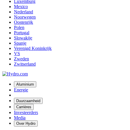
Luxemburg
Mexico
Nederland
Noorwegen
Oostenrijk
Polen
Portugal
Slowakije
Spanje
Verenigd Koninkrijk
VS
Zweden
Zwitserland
Aluminium
Energie
Duurzaamheid
Carrières
Investeerders
Media
Over Hydro