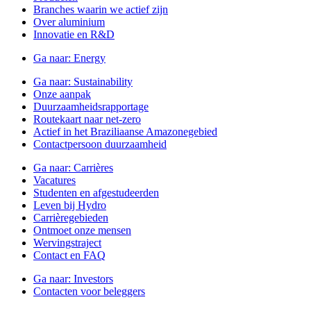
Branches waarin we actief zijn
Over aluminium
Innovatie en R&D
Ga naar:
Energy
Ga naar:
Sustainability
Onze aanpak
Duurzaamheidsrapportage
Routekaart naar net-zero
Actief in het Braziliaanse Amazonegebied
Contactpersoon duurzaamheid
Ga naar:
Carrières
Vacatures
Studenten en afgestudeerden
Leven bij Hydro
Carrièregebieden
Ontmoet onze mensen
Wervingstraject
Contact en FAQ
Ga naar:
Investors
Contacten voor beleggers