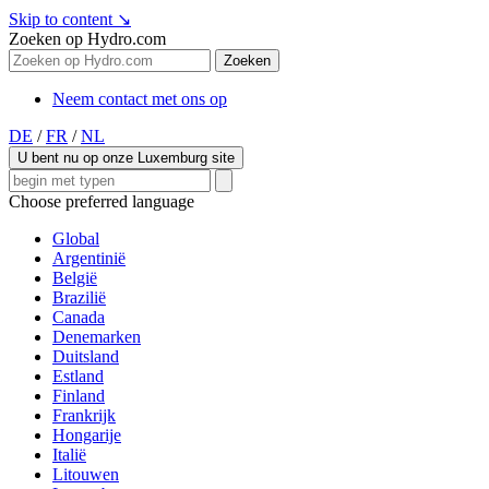
Skip to content
↘
Zoeken op Hydro.com
Zoeken
Neem contact met ons op
DE
/
FR
/
NL
U bent nu op onze Luxemburg site
Choose preferred language
Global
Argentinië
België
Brazilië
Canada
Denemarken
Duitsland
Estland
Finland
Frankrijk
Hongarije
Italië
Litouwen