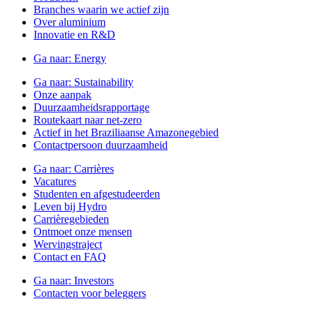
Branches waarin we actief zijn
Over aluminium
Innovatie en R&D
Ga naar:
Energy
Ga naar:
Sustainability
Onze aanpak
Duurzaamheidsrapportage
Routekaart naar net-zero
Actief in het Braziliaanse Amazonegebied
Contactpersoon duurzaamheid
Ga naar:
Carrières
Vacatures
Studenten en afgestudeerden
Leven bij Hydro
Carrièregebieden
Ontmoet onze mensen
Wervingstraject
Contact en FAQ
Ga naar:
Investors
Contacten voor beleggers