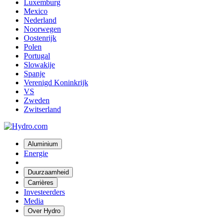
Luxemburg
Mexico
Nederland
Noorwegen
Oostenrijk
Polen
Portugal
Slowakije
Spanje
Verenigd Koninkrijk
VS
Zweden
Zwitserland
Aluminium
Energie
Duurzaamheid
Carrières
Investeerders
Media
Over Hydro