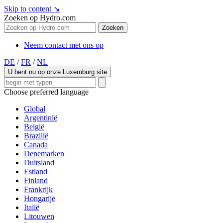
Skip to content
↘
Zoeken op Hydro.com
Zoeken
Neem contact met ons op
DE
/
FR
/
NL
U bent nu op onze Luxemburg site
Choose preferred language
Global
Argentinië
België
Brazilië
Canada
Denemarken
Duitsland
Estland
Finland
Frankrijk
Hongarije
Italië
Litouwen