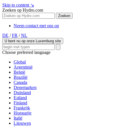
Skip to content
↘
Zoeken op Hydro.com
Zoeken
Neem contact met ons op
DE
/
FR
/
NL
U bent nu op onze Luxemburg site
Choose preferred language
Global
Argentinië
België
Brazilië
Canada
Denemarken
Duitsland
Estland
Finland
Frankrijk
Hongarije
Italië
Litouwen