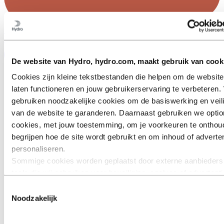
+32 475780252
Neem contact met ons op
De website van Hydro, hydro.com, maakt gebruik van cook
Cookies zijn kleine tekstbestanden die helpen om de website
laten functioneren en jouw gebruikerservaring te verbeteren. 
gebruiken noodzakelijke cookies om de basiswerking en veil
van de website te garanderen. Daarnaast gebruiken we optio
cookies, met jouw toestemming, om je voorkeuren te onthou
begrijpen hoe de site wordt gebruikt en om inhoud of adverten
personaliseren.
Sommige cookies worden geplaatst door externe aanbieders
tools die wij gebruiken voor beveiliging, analyse of advertent
derden kunnen informatie die zij via jouw gebruik van onze w
Toestemmingsselectie
verzamelen, combineren met andere informatie die je aan he
Noodzakelijk
verstrekt of die zij hebben verzameld via jouw gebruik van h
diensten. De derde partij die wordt vermeld als verantwoordel