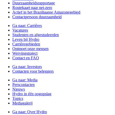
Duurzaamheidsrapportage
Routekaart naar net-zero
Actief in het Braziliaanse Amazonegebied
Contactpersoon duurzaamheid
Ga naar:
Carrières
Vacatures
Studenten en afgestudeerden
Leven bij Hydro
Carrièregebieden
Ontmoet onze mensen
Wervingstraject
Contact en FAQ
Ga naar:
Investors
Contacten voor beleggers
Ga naar:
Media
Perscontacten
Nieuws
Hydro in één oogopslag
Topics
Mediagalerij
Ga naar:
Over Hydro