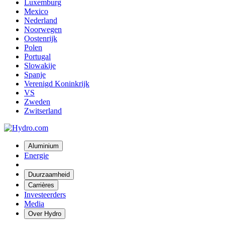
Luxemburg
Mexico
Nederland
Noorwegen
Oostenrijk
Polen
Portugal
Slowakije
Spanje
Verenigd Koninkrijk
VS
Zweden
Zwitserland
Aluminium
Energie
Duurzaamheid
Carrières
Investeerders
Media
Over Hydro