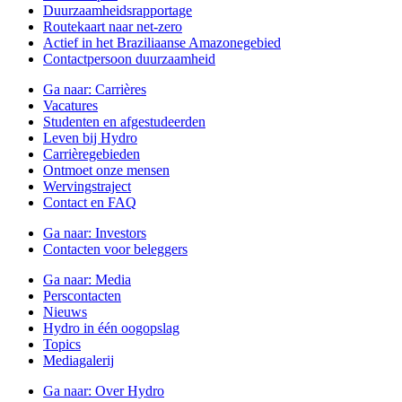
Duurzaamheidsrapportage
Routekaart naar net-zero
Actief in het Braziliaanse Amazonegebied
Contactpersoon duurzaamheid
Ga naar:
Carrières
Vacatures
Studenten en afgestudeerden
Leven bij Hydro
Carrièregebieden
Ontmoet onze mensen
Wervingstraject
Contact en FAQ
Ga naar:
Investors
Contacten voor beleggers
Ga naar:
Media
Perscontacten
Nieuws
Hydro in één oogopslag
Topics
Mediagalerij
Ga naar:
Over Hydro