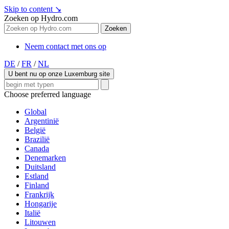
Skip to content
↘
Zoeken op Hydro.com
Zoeken
Neem contact met ons op
DE
/
FR
/
NL
U bent nu op onze Luxemburg site
Choose preferred language
Global
Argentinië
België
Brazilië
Canada
Denemarken
Duitsland
Estland
Finland
Frankrijk
Hongarije
Italië
Litouwen