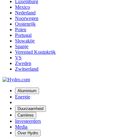
Luxemburg
Mexico
Nederland
Noorwegen
Oostenrijk
Polen
Portugal
Slowakije
Spanje
Verenigd Koninkrijk
VS
Zweden
Zwitserland
Aluminium
Energie
Duurzaamheid
Carrières
Investeerders
Media
Over Hydro