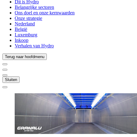
Dit is Hydro
Belangrijke sectoren
Ons doel en onze kernwaarden
Onze strategie
Nederland
België
Luxemburg
Inkoop
Verhalen van Hydro
Terug naar hoofdmenu
Sluiten