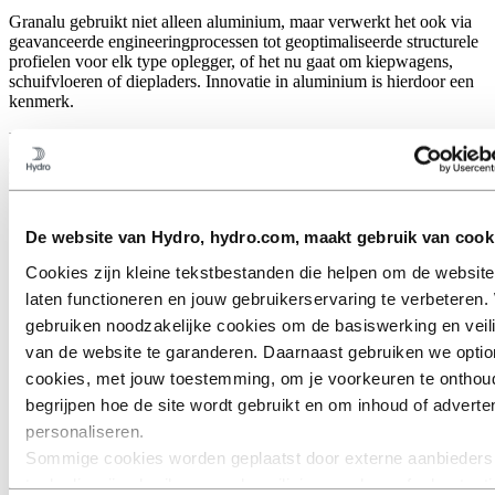
Granalu gebruikt niet alleen aluminium, maar verwerkt het ook via
geavanceerde engineeringprocessen tot geoptimaliseerde structurele
profielen voor elk type oplegger, of het nu gaat om kiepwagens,
schuifvloeren of diepladers. Innovatie in aluminium is hierdoor een
kenmerk.
Hun toewijding aan duurzaamheid is niet alleen terug te zien in het
ontwerp van hun producten, maar ook in hun productieproces en
hun visie voor de toekomst.
De website van Hydro, hydro.com, maakt gebruik van cook
Cookies zijn kleine tekstbestanden die helpen om de website
laten functioneren en jouw gebruikerservaring te verbeteren. 
gebruiken noodzakelijke cookies om de basiswerking en veil
van de website te garanderen. Daarnaast gebruiken we optio
cookies, met jouw toestemming, om je voorkeuren te onthou
begrijpen hoe de site wordt gebruikt en om inhoud of adverten
personaliseren.
Sommige cookies worden geplaatst door externe aanbieders
tools die wij gebruiken voor beveiliging, analyse of advertent