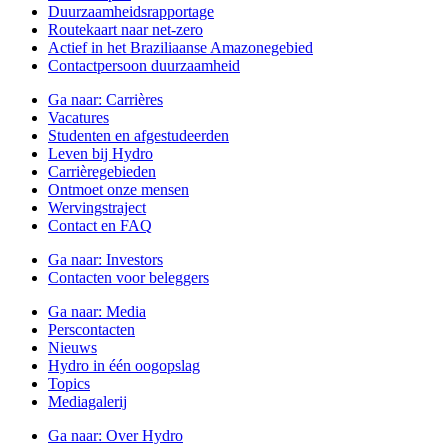
Duurzaamheidsrapportage
Routekaart naar net-zero
Actief in het Braziliaanse Amazonegebied
Contactpersoon duurzaamheid
Ga naar:
Carrières
Vacatures
Studenten en afgestudeerden
Leven bij Hydro
Carrièregebieden
Ontmoet onze mensen
Wervingstraject
Contact en FAQ
Ga naar:
Investors
Contacten voor beleggers
Ga naar:
Media
Perscontacten
Nieuws
Hydro in één oogopslag
Topics
Mediagalerij
Ga naar:
Over Hydro