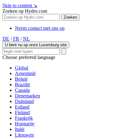
Skip to content
↘
Zoeken op Hydro.com
Zoeken
Neem contact met ons op
DE
/
FR
/
NL
U bent nu op onze Luxemburg site
Choose preferred language
Global
Argentinië
België
Brazilië
Canada
Denemarken
Duitsland
Estland
Finland
Frankrijk
Hongarije
Italië
Litouwen