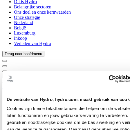
Dit is Hydro
Belangrijke sectoren
Ons doel en onze kernwaarden
Onze strategie
Nederland
België
Luxemburg
Inkoop
Verhalen van Hydro
Terug naar hoofdmenu
Sluiten
Aluminium
Producten
De website van Hydro, hydro.com, maakt gebruik van cook
Branches waarin we actief zijn
Automobiel
Cookies zijn kleine tekstbestanden die helpen om de website
Bouw & constructie
laten functioneren en jouw gebruikerservaring te verbeteren. 
Schepen en offshore
gebruiken noodzakelijke cookies om de basiswerking en veil
Transport
Bussen
van de website te garanderen. Daarnaast gebruiken we optio