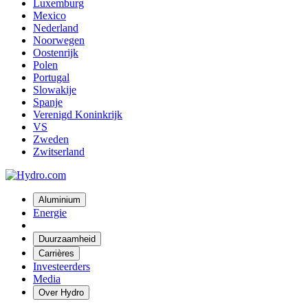
Luxemburg
Mexico
Nederland
Noorwegen
Oostenrijk
Polen
Portugal
Slowakije
Spanje
Verenigd Koninkrijk
VS
Zweden
Zwitserland
Aluminium
Energie
Duurzaamheid
Carrières
Investeerders
Media
Over Hydro