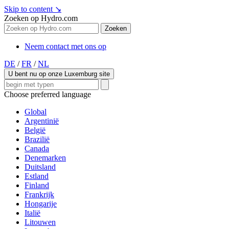
Skip to content
↘
Zoeken op Hydro.com
Zoeken
Neem contact met ons op
DE
/
FR
/
NL
U bent nu op onze Luxemburg site
Choose preferred language
Global
Argentinië
België
Brazilië
Canada
Denemarken
Duitsland
Estland
Finland
Frankrijk
Hongarije
Italië
Litouwen