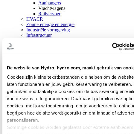
Aanhangers
Vrachtwagens
Railvervoer
HVACR
Zonne-energie en energie
Industriële vormgeving
Infrastructuur
Elektronica
Algemene techniek
Over aluminium
Innovatie en R&D
Aluminium
De website van Hydro, hydro.com, maakt gebruik van cook
Branches waarin we actief zijn
Cookies zijn kleine tekstbestanden die helpen om de website
Transport
Vrachtwagens
laten functioneren en jouw gebruikerservaring te verbeteren. 
gebruiken noodzakelijke cookies om de basiswerking en veil
Lichtere vrachtwagens
van de website te garanderen. Daarnaast gebruiken we optio
cookies, met jouw toestemming, om je voorkeuren te onthou
besparen kosten en brandstof
begrijpen hoe de site wordt gebruikt en om inhoud of adverten
personaliseren.
Door de overstap naar aluminium onderdelen, worden vrachtwagens
Sommige cookies worden geplaatst door externe aanbieders
lichter. Lichtere vrachtwagens zorgen voor lagere kosten en