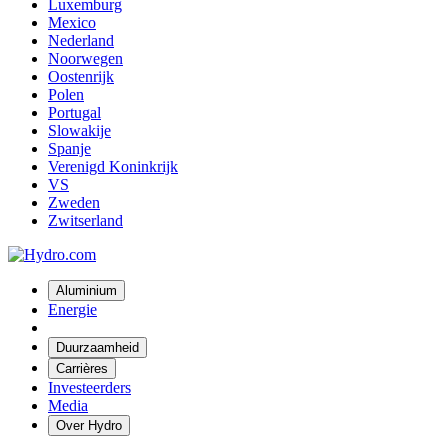
Luxemburg
Mexico
Nederland
Noorwegen
Oostenrijk
Polen
Portugal
Slowakije
Spanje
Verenigd Koninkrijk
VS
Zweden
Zwitserland
Aluminium
Energie
Duurzaamheid
Carrières
Investeerders
Media
Over Hydro