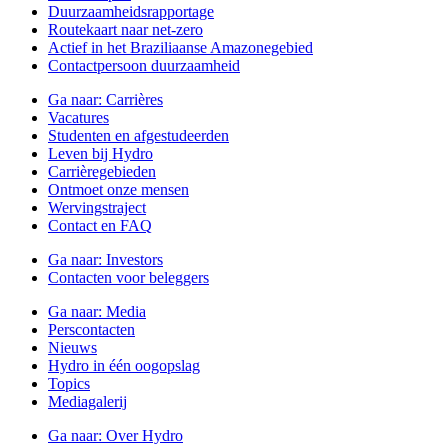
Duurzaamheidsrapportage
Routekaart naar net-zero
Actief in het Braziliaanse Amazonegebied
Contactpersoon duurzaamheid
Ga naar:
Carrières
Vacatures
Studenten en afgestudeerden
Leven bij Hydro
Carrièregebieden
Ontmoet onze mensen
Wervingstraject
Contact en FAQ
Ga naar:
Investors
Contacten voor beleggers
Ga naar:
Media
Perscontacten
Nieuws
Hydro in één oogopslag
Topics
Mediagalerij
Ga naar:
Over Hydro