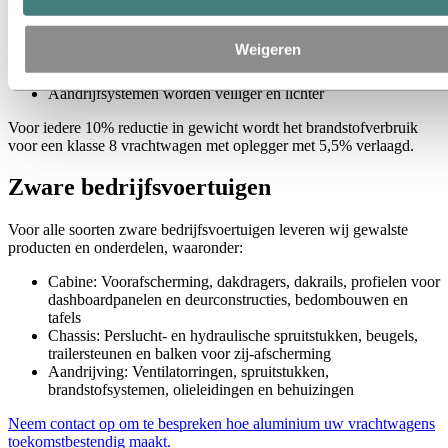
zorgen voor extra veiligheid en een lager gewicht. En:
Exterieurdelen beschikken over hoogwaardige en
Weigeren
corrosiebestendige afwerking
Interieurdelen zijn esthetisch aantrekkelijk en functioneel
Aandrijfsystemen worden veiliger en lichter
Voor iedere 10% reductie in gewicht wordt het brandstofverbruik
voor een klasse 8 vrachtwagen met oplegger met 5,5% verlaagd.
Zware bedrijfsvoertuigen
Voor alle soorten zware bedrijfsvoertuigen leveren wij gewalste
producten en onderdelen, waaronder:
Cabine: Voorafscherming, dakdragers, dakrails, profielen voor
dashboardpanelen en deurconstructies, bedombouwen en
tafels
Chassis: Perslucht- en hydraulische spruitstukken, beugels,
trailersteunen en balken voor zij-afscherming
Aandrijving: Ventilatorringen, spruitstukken,
brandstofsystemen, olieleidingen en behuizingen
Neem contact op om te bespreken hoe aluminium uw vrachtwagens
toekomstbestendig maakt.