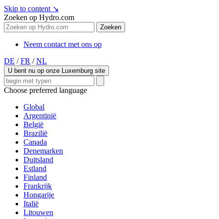
Skip to content
↘
Zoeken op Hydro.com
Zoeken
Neem contact met ons op
DE
/
FR
/
NL
U bent nu op onze Luxemburg site
Choose preferred language
Global
Argentinië
België
Brazilië
Canada
Denemarken
Duitsland
Estland
Finland
Frankrijk
Hongarije
Italië
Litouwen