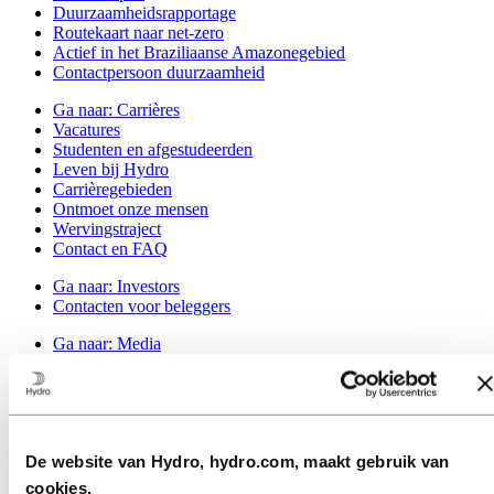
Duurzaamheidsrapportage
Routekaart naar net-zero
Actief in het Braziliaanse Amazonegebied
Contactpersoon duurzaamheid
Ga naar:
Carrières
Vacatures
Studenten en afgestudeerden
Leven bij Hydro
Carrièregebieden
Ontmoet onze mensen
Wervingstraject
Contact en FAQ
Ga naar:
Investors
Contacten voor beleggers
Ga naar:
Media
Perscontacten
Nieuws
Hydro in één oogopslag
Topics
Mediagalerij
De website van Hydro, hydro.com, maakt gebruik van
Ga naar:
Over Hydro
cookies.