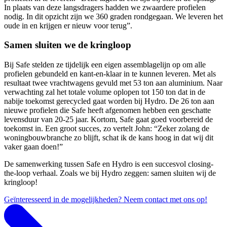
In plaats van deze langsdragers hadden we zwaardere profielen
nodig. In dit opzicht zijn we 360 graden rondgegaan. We leveren het
oude in en krijgen er nieuw voor terug”.
Samen sluiten we de kringloop
Bij Safe stelden ze tijdelijk een eigen assemblagelijn op om alle
profielen gebundeld en kant-en-klaar in te kunnen leveren. Met als
resultaat twee vrachtwagens gevuld met 53 ton aan aluminium. Naar
verwachting zal het totale volume oplopen tot 150 ton dat in de
nabije toekomst gerecycled gaat worden bij Hydro. De 26 ton aan
nieuwe profielen die Safe heeft afgenomen hebben een geschatte
levensduur van 20-25 jaar. Kortom, Safe gaat goed voorbereid de
toekomst in. Een groot succes, zo vertelt John: “Zeker zolang de
woningbouwbranche zo blijft, schat ik de kans hoog in dat wij dit
vaker gaan doen!”
De samenwerking tussen Safe en Hydro is een succesvol closing-
the-loop verhaal. Zoals we bij Hydro zeggen: samen sluiten wij de
kringloop!
Geïnteresseerd in de mogelijkheden? Neem contact met ons op!