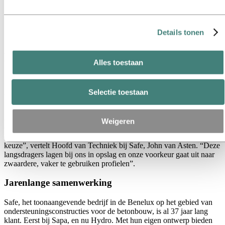
welke derden dit zijn.
Duurzaamheid
Medewerkers en carrières
Recycling
Details tonen
Energy
Een closing-the-loop succesverhaal: de
Alles toestaan
aluminium profielen van Safe
Selectie toestaan
22 augustus 2022
Een win-win voor zowel Hydro als Safe door de afgeschreven
aluminium profielen genaamd langsdragers, waaruit de
Weigeren
ondersteuningsconstructies van Safe bestaan, in te leveren bij Hydro
en tegelijk nieuwe profielen af te nemen. “Het was een makkelijke
keuze”, vertelt Hoofd van Techniek bij Safe, John van Asten. “Deze
langsdragers lagen bij ons in opslag en onze voorkeur gaat uit naar
zwaardere, vaker te gebruiken profielen”.
Jarenlange samenwerking
Safe, het toonaangevende bedrijf in de Benelux op het gebied van
ondersteuningsconstructies voor de betonbouw, is al 37 jaar lang
klant. Eerst bij Sapa, en nu Hydro. Met hun eigen ontwerp bieden