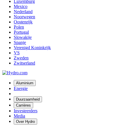
Luxemburg
Mexico
Nederland
Noorwegen
Oostenrijk
Polen
Portugal
Slowakije
Spanje
Verenigd Koninkrijk
VS
Zweden
Zwitserland
Aluminium
Energie
Duurzaamheid
Carrières
Investeerders
Media
Over Hydro