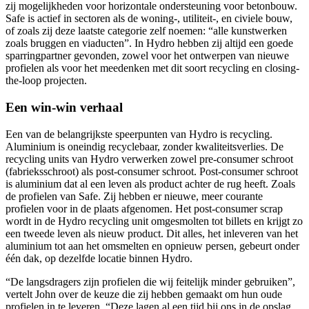
zij mogelijkheden voor horizontale ondersteuning voor betonbouw.
Safe is actief in sectoren als de woning-, utiliteit-, en civiele bouw,
of zoals zij deze laatste categorie zelf noemen: “alle kunstwerken
zoals bruggen en viaducten”. In Hydro hebben zij altijd een goede
sparringpartner gevonden, zowel voor het ontwerpen van nieuwe
profielen als voor het meedenken met dit soort recycling en closing-
the-loop projecten.
Een win-win verhaal
Een van de belangrijkste speerpunten van Hydro is recycling.
Aluminium is oneindig recyclebaar, zonder kwaliteitsverlies. De
recycling units van Hydro verwerken zowel pre-consumer schroot
(fabrieksschroot) als post-consumer schroot. Post-consumer schroot
is aluminium dat al een leven als product achter de rug heeft. Zoals
de profielen van Safe. Zij hebben er nieuwe, meer courante
profielen voor in de plaats afgenomen. Het post-consumer scrap
wordt in de Hydro recycling unit omgesmolten tot billets en krijgt zo
een tweede leven als nieuw product. Dit alles, het inleveren van het
aluminium tot aan het omsmelten en opnieuw persen, gebeurt onder
één dak, op dezelfde locatie binnen Hydro.
“De langsdragers zijn profielen die wij feitelijk minder gebruiken”,
vertelt John over de keuze die zij hebben gemaakt om hun oude
profielen in te leveren. “Deze lagen al een tijd bij ons in de opslag.