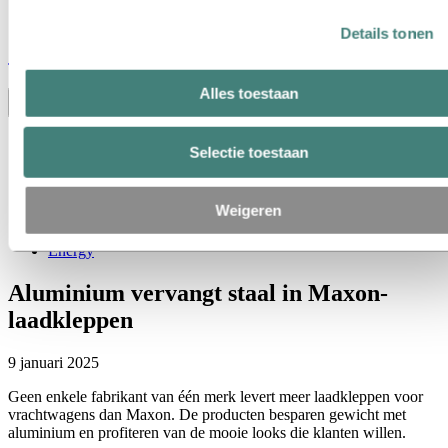
Details tonen
Stories
by
Hydro
Alles toestaan
Toggle menu visibility
Alles
Selectie toestaan
Aluminium in gebruik
Innovatie en technologie
Duurzaamheid
Weigeren
Medewerkers en carrières
Recycling
Energy
Aluminium vervangt staal in Maxon-
laadkleppen
9 januari 2025
Geen enkele fabrikant van één merk levert meer laadkleppen voor
vrachtwagens dan Maxon. De producten besparen gewicht met
aluminium en profiteren van de mooie looks die klanten willen.