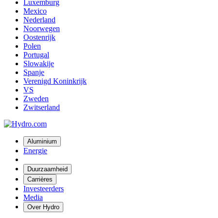
Luxemburg
Mexico
Nederland
Noorwegen
Oostenrijk
Polen
Portugal
Slowakije
Spanje
Verenigd Koninkrijk
VS
Zweden
Zwitserland
Aluminium
Energie
Duurzaamheid
Carrières
Investeerders
Media
Over Hydro