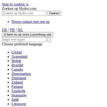
Skip to content
↘
Zoeken op Hydro.com
Zoeken
Neem contact met ons op
DE
/
FR
/
NL
U bent nu op onze Luxemburg site
Choose preferred language
Global
Argentinië
België
Brazilië
Canada
Denemarken
Duitsland
Estland
Finland
Frankrijk
Hongarije
Italië
Litouwen