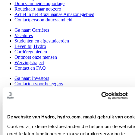
Duurzaamheidsrapportage
Routekaart naar net-zero
Actief in het Braziliaanse Amazonegebied
Contactpersoon duurzaamheid
Ga naar:
Carrières
Vacatures
Studenten en afgestudeerden
Leven bij Hydro
Carrièregebieden
Ontmoet onze mensen
Wervingstraject
Contact en FAQ
Ga naar:
Investors
Contacten voor beleggers
Ga naar:
Media
Perscontacten
Nieuws
Hydro in één oogopslag
Topics
De website van Hydro, hydro.com, maakt gebruik van cook
Mediagalerij
Cookies zijn kleine tekstbestanden die helpen om de website
Ga naar:
Over Hydro
goed te laten functioneren en jouw gebruikerservaring te