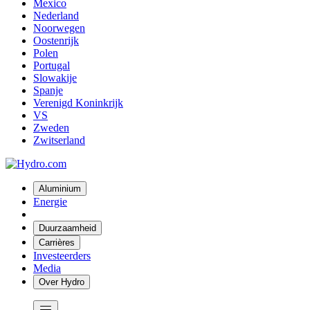
Mexico
Nederland
Noorwegen
Oostenrijk
Polen
Portugal
Slowakije
Spanje
Verenigd Koninkrijk
VS
Zweden
Zwitserland
Aluminium
Energie
Duurzaamheid
Carrières
Investeerders
Media
Over Hydro