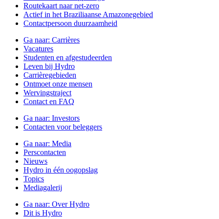
Routekaart naar net-zero
Actief in het Braziliaanse Amazonegebied
Contactpersoon duurzaamheid
Ga naar:
Carrières
Vacatures
Studenten en afgestudeerden
Leven bij Hydro
Carrièregebieden
Ontmoet onze mensen
Wervingstraject
Contact en FAQ
Ga naar:
Investors
Contacten voor beleggers
Ga naar:
Media
Perscontacten
Nieuws
Hydro in één oogopslag
Topics
Mediagalerij
Ga naar:
Over Hydro
Dit is Hydro