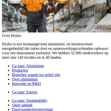
Over Hydro
Hydro is een toonaangevend aluminium- en hernieuwbare
energiebedrijf dat zaken doet en samenwerkingsverbanden opbouwt
voor een duurzamere toekomst. We hebben 32.000 medewerkers op
meer dan 140 locaties en in 40 landen.
Ga naar:
Aluminium
Producten
Branches waarin we actief zijn
Over aluminium
Innovatie en R&D
Ga naar:
Energy
Ga naar:
Sustainability
Onze aanpak
Duurzaamheidsrapportage