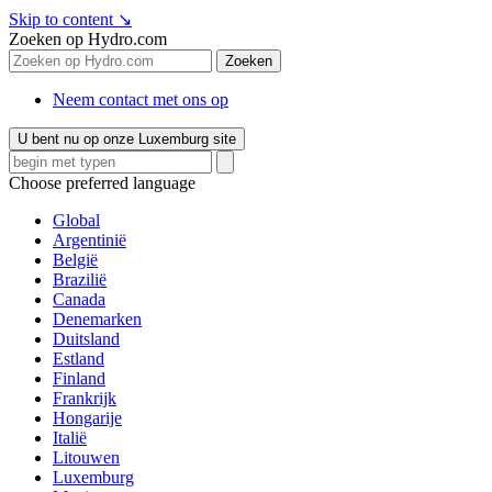
Skip to content
↘
Zoeken op Hydro.com
Zoeken
Neem contact met ons op
U bent nu op onze Luxemburg site
Choose preferred language
Global
Argentinië
België
Brazilië
Canada
Denemarken
Duitsland
Estland
Finland
Frankrijk
Hongarije
Italië
Litouwen
Luxemburg