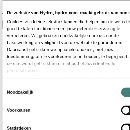
Stories
by
Hydro
De website van Hydro, hydro.com, maakt gebruik van cook
Cookies zijn kleine tekstbestanden die helpen om de website
Toggle menu visibility
goed te laten functioneren en jouw gebruikerservaring te
verbeteren. Wij gebruiken noodzakelijke cookies om de
Alles
Aluminium in gebruik
basiswerking en veiligheid van de website te garanderen.
Innovatie en technologie
Daarnaast gebruiken we optionele cookies, met jouw
Duurzaamheid
toestemming, om je voorkeuren te onthouden, te begrijpen h
Medewerkers en carrières
Recycling
de site wordt gebruikt en om inhoud of advertenties te
Energy
personaliseren.
Sommige cookies worden geplaatst door externe aanbieders
Aluminium voor Maracanã
van tools die wij gebruiken voor beveiliging, analyse of
Toestemmingsselectie
advertenties. Deze derden kunnen informatie die zij via jouw
Noodzakelijk
24 april 2019
gebruik van onze website verzamelen, combineren met ande
Stelt u zich dit beeld even voor: Brazilianen staan op uit hun stoelen
informatie die je aan hen hebt verstrekt of die zij hebben
als het nationale voetbalteam in de aanval gaat. We bevinden ons in
Voorkeuren
verzameld via jouw gebruik van hun diensten. De derde partij
het legendarische, met aluminium beklede Maracanã-voetbalstadion.
wordt vermeld als verantwoordelijke voor een third‑party coo
Maracanã werd in Rio de Janeiro gebouwd voor de WK van 1950.
is de Verwerkingsverantwoordelijke voor de persoonsgegev
Ruim 60 jaar later werd het gerenoveerd, voor opnieuw een WK en
Statistieken