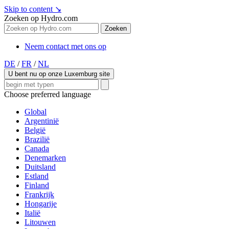
Skip to content
↘
Zoeken op Hydro.com
Zoeken
Neem contact met ons op
DE
/
FR
/
NL
U bent nu op onze Luxemburg site
Choose preferred language
Global
Argentinië
België
Brazilië
Canada
Denemarken
Duitsland
Estland
Finland
Frankrijk
Hongarije
Italië
Litouwen