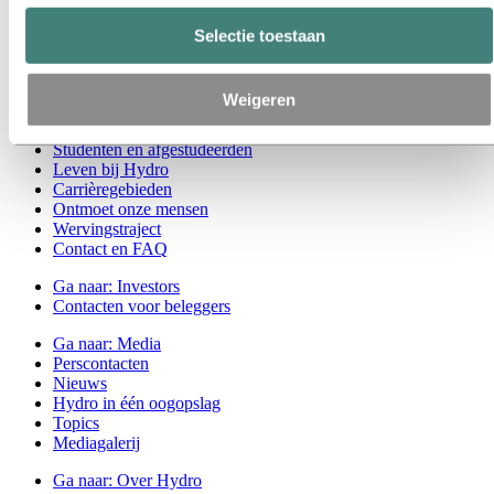
Duurzaamheidsrapportage
Routekaart naar net-zero
Selectie toestaan
Actief in het Braziliaanse Amazonegebied
Contactpersoon duurzaamheid
Weigeren
Ga naar:
Carrières
Vacatures
Studenten en afgestudeerden
Leven bij Hydro
Carrièregebieden
Ontmoet onze mensen
Wervingstraject
Contact en FAQ
Ga naar:
Investors
Contacten voor beleggers
Ga naar:
Media
Perscontacten
Nieuws
Hydro in één oogopslag
Topics
Mediagalerij
Ga naar:
Over Hydro