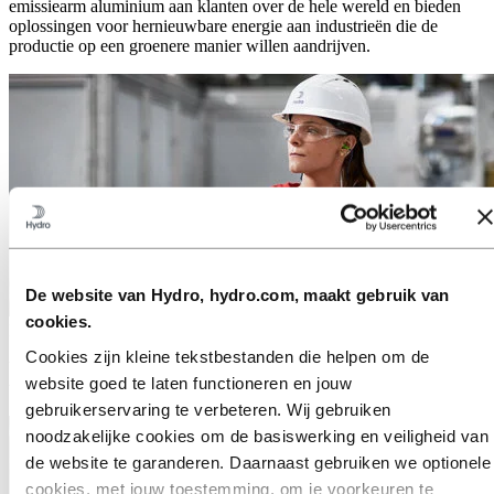
emissiearm aluminium aan klanten over de hele wereld en bieden
oplossingen voor hernieuwbare energie aan industrieën die de
productie op een groenere manier willen aandrijven.
De website van Hydro, hydro.com, maakt gebruik van
cookies.
Media
Cookies zijn kleine tekstbestanden die helpen om de
Werkt u aan een verhaal over aluminium? Persberichten, foto's,
website goed te laten functioneren en jouw
verhalen, feiten en cijfers - u vindt hier alles wat u nodig heeft.
gebruikerservaring te verbeteren. Wij gebruiken
noodzakelijke cookies om de basiswerking en veiligheid van
de website te garanderen. Daarnaast gebruiken we optionele
cookies, met jouw toestemming, om je voorkeuren te