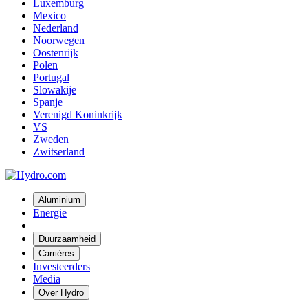
Luxemburg
Mexico
Nederland
Noorwegen
Oostenrijk
Polen
Portugal
Slowakije
Spanje
Verenigd Koninkrijk
VS
Zweden
Zwitserland
Aluminium
Energie
Duurzaamheid
Carrières
Investeerders
Media
Over Hydro