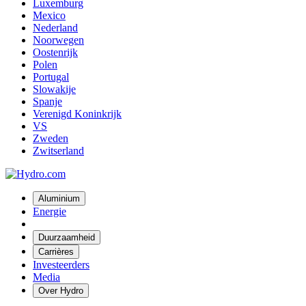
Luxemburg
Mexico
Nederland
Noorwegen
Oostenrijk
Polen
Portugal
Slowakije
Spanje
Verenigd Koninkrijk
VS
Zweden
Zwitserland
Aluminium
Energie
Duurzaamheid
Carrières
Investeerders
Media
Over Hydro