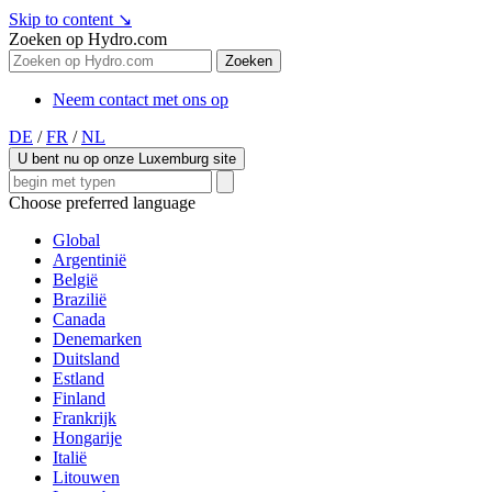
Skip to content
↘
Zoeken op Hydro.com
Zoeken
Neem contact met ons op
DE
/
FR
/
NL
U bent nu op onze Luxemburg site
Choose preferred language
Global
Argentinië
België
Brazilië
Canada
Denemarken
Duitsland
Estland
Finland
Frankrijk
Hongarije
Italië
Litouwen