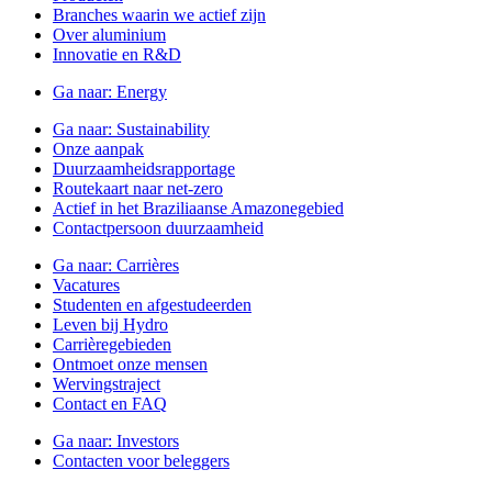
Branches waarin we actief zijn
Over aluminium
Innovatie en R&D
Ga naar:
Energy
Ga naar:
Sustainability
Onze aanpak
Duurzaamheidsrapportage
Routekaart naar net-zero
Actief in het Braziliaanse Amazonegebied
Contactpersoon duurzaamheid
Ga naar:
Carrières
Vacatures
Studenten en afgestudeerden
Leven bij Hydro
Carrièregebieden
Ontmoet onze mensen
Wervingstraject
Contact en FAQ
Ga naar:
Investors
Contacten voor beleggers