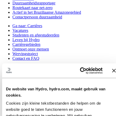
Duurzaamheidsrapportage
Routekaart naar net-zero
Actief in het Braziliaanse Amazonegebied
Contactpersoon duurzaamheid
Ga naar:
Carrières
Vacatures
Studenten en afgestudeerden
Leven bij Hydro
Carrièregebieden
Ontmoet onze mensen
Wervingstraject
Contact en FAQ
Ga naar:
Investors
Contacten voor beleggers
Ga naar:
Media
Perscontacten
De website van Hydro, hydro.com, maakt gebruik van
Nieuws
Hydro in één oogopslag
cookies.
Topics
Cookies zijn kleine tekstbestanden die helpen om de
Mediagalerij
website goed te laten functioneren en jouw
Ga naar:
Over Hydro
gebruikerservaring te verbeteren. Wij gebruiken