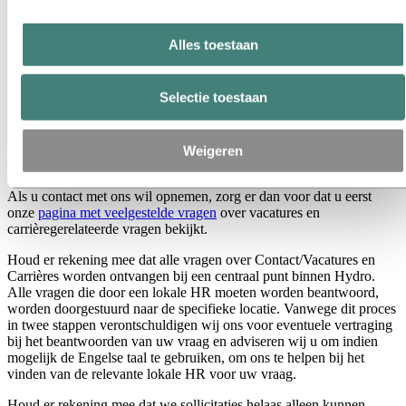
Hydro Extrusions Nederland - sales contacten
Hydro Extrusions België - sales contacten
Alles toestaan
Neem contact met ons op
Carrières
Selectie toestaan
Banen en carrières
Neem contact met ons op om een open positie gerelateerde vraag of
Weigeren
een carrière gerelateerde vraag in Hydro te bespreken.
Als u contact met ons wil opnemen, zorg er dan voor dat u eerst
onze
pagina met veelgestelde vragen
over vacatures en
carrièregerelateerde vragen bekijkt.
Houd er rekening mee dat alle vragen over Contact/Vacatures en
Carrières worden ontvangen bij een centraal punt binnen Hydro.
Alle vragen die door een lokale HR moeten worden beantwoord,
worden doorgestuurd naar de specifieke locatie. Vanwege dit proces
in twee stappen verontschuldigen wij ons voor eventuele vertraging
bij het beantwoorden van uw vraag en adviseren wij u om indien
mogelijk de Engelse taal te gebruiken, om ons te helpen bij het
vinden van de relevante lokale HR voor uw vraag.
Houd er rekening mee dat we sollicitaties helaas alleen kunnen