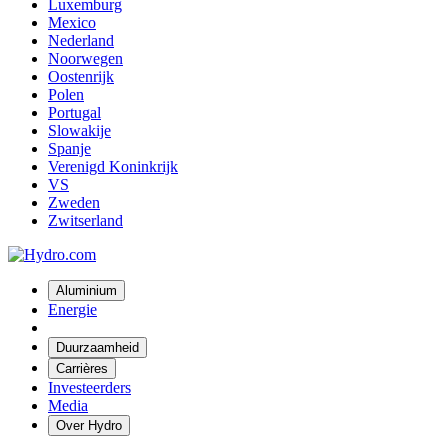
Luxemburg
Mexico
Nederland
Noorwegen
Oostenrijk
Polen
Portugal
Slowakije
Spanje
Verenigd Koninkrijk
VS
Zweden
Zwitserland
Aluminium
Energie
Duurzaamheid
Carrières
Investeerders
Media
Over Hydro