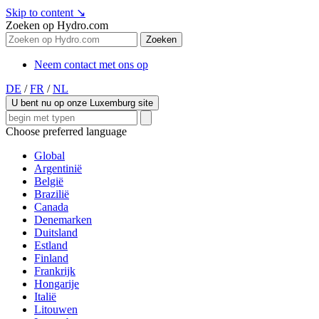
Skip to content
↘
Zoeken op Hydro.com
Zoeken
Neem contact met ons op
DE
/
FR
/
NL
U bent nu op onze Luxemburg site
Choose preferred language
Global
Argentinië
België
Brazilië
Canada
Denemarken
Duitsland
Estland
Finland
Frankrijk
Hongarije
Italië
Litouwen