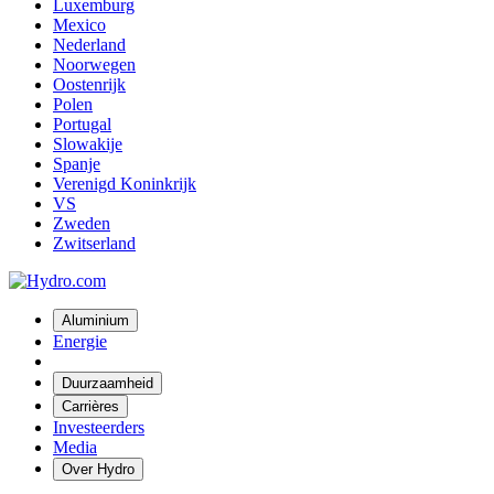
Luxemburg
Mexico
Nederland
Noorwegen
Oostenrijk
Polen
Portugal
Slowakije
Spanje
Verenigd Koninkrijk
VS
Zweden
Zwitserland
Aluminium
Energie
Duurzaamheid
Carrières
Investeerders
Media
Over Hydro