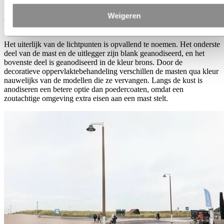
De uitstraling van de boulevard met de nieuwe masten doet denken
Weigeren
aan het vroegere Katwijk aan Zee. Back to the sixties – met de
kennis van nu.
Het uiterlijk van de lichtpunten is opvallend te noemen. Het onderste
deel van de mast en de uitlegger zijn blank geanodiseerd, en het
bovenste deel is geanodiseerd in de kleur brons. Door de
decoratieve oppervlaktebehandeling verschillen de masten qua kleur
nauwelijks van de modellen die ze vervangen. Langs de kust is
anodiseren een betere optie dan poedercoaten, omdat een
zoutachtige omgeving extra eisen aan een mast stelt.