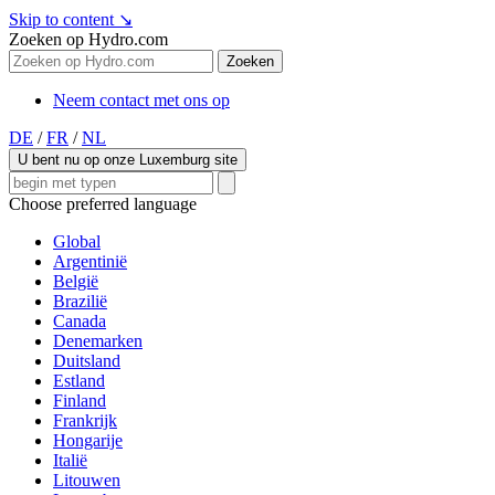
Skip to content
↘
Zoeken op Hydro.com
Zoeken
Neem contact met ons op
DE
/
FR
/
NL
U bent nu op onze Luxemburg site
Choose preferred language
Global
Argentinië
België
Brazilië
Canada
Denemarken
Duitsland
Estland
Finland
Frankrijk
Hongarije
Italië
Litouwen