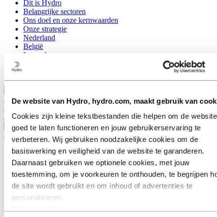
Dit is Hydro
Belangrijke sectoren
Ons doel en onze kernwaarden
Onze strategie
Nederland
België
Luxemburg
Inkoop
Verhalen van Hydro
Terug naar hoofdmenu
De website van Hydro, hydro.com, maakt gebruik van cook
Cookies zijn kleine tekstbestanden die helpen om de website
Sluiten
goed te laten functioneren en jouw gebruikerservaring te
verbeteren. Wij gebruiken noodzakelijke cookies om de
basiswerking en veiligheid van de website te garanderen.
Daarnaast gebruiken we optionele cookies, met jouw
toestemming, om je voorkeuren te onthouden, te begrijpen h
de site wordt gebruikt en om inhoud of advertenties te
personaliseren.
Sommige cookies worden geplaatst door externe aanbieders