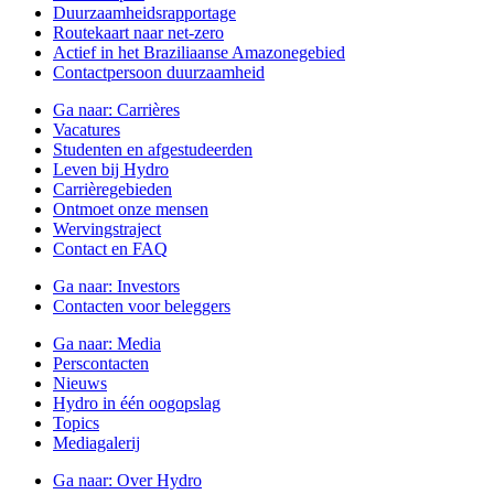
Duurzaamheidsrapportage
Routekaart naar net-zero
Actief in het Braziliaanse Amazonegebied
Contactpersoon duurzaamheid
Ga naar:
Carrières
Vacatures
Studenten en afgestudeerden
Leven bij Hydro
Carrièregebieden
Ontmoet onze mensen
Wervingstraject
Contact en FAQ
Ga naar:
Investors
Contacten voor beleggers
Ga naar:
Media
Perscontacten
Nieuws
Hydro in één oogopslag
Topics
Mediagalerij
Ga naar:
Over Hydro