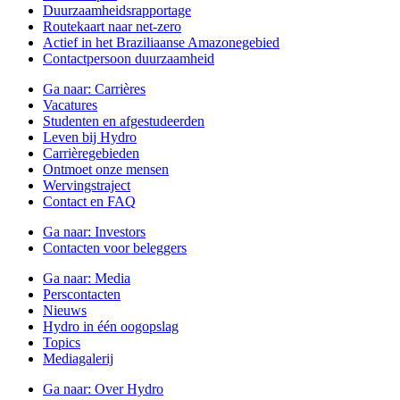
Duurzaamheidsrapportage
Routekaart naar net-zero
Actief in het Braziliaanse Amazonegebied
Contactpersoon duurzaamheid
Ga naar:
Carrières
Vacatures
Studenten en afgestudeerden
Leven bij Hydro
Carrièregebieden
Ontmoet onze mensen
Wervingstraject
Contact en FAQ
Ga naar:
Investors
Contacten voor beleggers
Ga naar:
Media
Perscontacten
Nieuws
Hydro in één oogopslag
Topics
Mediagalerij
Ga naar:
Over Hydro