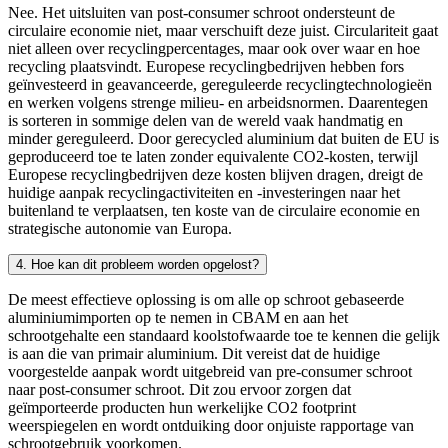
Nee. Het uitsluiten van post-consumer schroot ondersteunt de
circulaire economie niet, maar verschuift deze juist. Circulariteit gaat
niet alleen over recyclingpercentages, maar ook over waar en hoe
recycling plaatsvindt. Europese recyclingbedrijven hebben fors
geïnvesteerd in geavanceerde, gereguleerde recyclingtechnologieën
en werken volgens strenge milieu- en arbeidsnormen. Daarentegen
is sorteren in sommige delen van de wereld vaak handmatig en
minder gereguleerd. Door gerecycled aluminium dat buiten de EU is
geproduceerd toe te laten zonder equivalente CO2-kosten, terwijl
Europese recyclingbedrijven deze kosten blijven dragen, dreigt de
huidige aanpak recyclingactiviteiten en -investeringen naar het
buitenland te verplaatsen, ten koste van de circulaire economie en
strategische autonomie van Europa.
4. Hoe kan dit probleem worden opgelost?
De meest effectieve oplossing is om alle op schroot gebaseerde
aluminiumimporten op te nemen in CBAM en aan het
schrootgehalte een standaard koolstofwaarde toe te kennen die gelijk
is aan die van primair aluminium. Dit vereist dat de huidige
voorgestelde aanpak wordt uitgebreid van pre-consumer schroot
naar post-consumer schroot. Dit zou ervoor zorgen dat
geïmporteerde producten hun werkelijke CO2 footprint
weerspiegelen en wordt ontduiking door onjuiste rapportage van
schrootgebruik voorkomen.