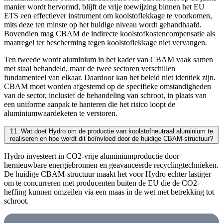
manier wordt hervormd, blijft de vrije toewijzing binnen het EU
ETS een effectiever instrument om koolstoflekkage te voorkomen,
mits deze ten minste op het huidige niveau wordt gehandhaafd.
Bovendien mag CBAM de indirecte koolstofkostencompensatie als
maatregel ter bescherming tegen koolstoflekkage niet vervangen.
Ten tweede wordt aluminium in het kader van CBAM vaak samen
met staal behandeld, maar de twee sectoren verschillen
fundamenteel van elkaar. Daardoor kan het beleid niet identiek zijn.
CBAM moet worden afgestemd op de specifieke omstandigheden
van de sector, inclusief de behandeling van schroot, in plaats van
een uniforme aanpak te hanteren die het risico loopt de
aluminiumwaardeketen te verstoren.
11. Wat doet Hydro om de productie van koolstofneutraal aluminium te
realiseren en hoe wordt dit beïnvloed door de huidige CBAM-structuur?
Hydro investeert in CO2-vrije aluminiumproductie door
hernieuwbare energiebronnen en geavanceerde recyclingtechnieken.
De huidige CBAM-structuur maakt het voor Hydro echter lastiger
om te concurreren met producenten buiten de EU die de CO2-
heffing kunnen omzeilen via een maas in de wet met betrekking tot
schroot.