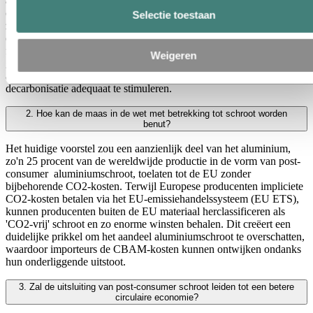
aandeel bij import.
. Dit betekent dat buitenlandse concurrenten
omgesmolten aluminium op de Europese markt kunnen verkopen
Selectie toestaan
zonder dezelfde CO2-kosten te dragen als EU-producenten. Dit
creëert een enorm gat in het systeem. Dit ondermijnt het
fundamentele principe van CBAM, namelijk gelijke kosten voor
Weigeren
gelijke emissies, en bedreigt de concurrentiepositie van de Europese
aluminiumindustrie, terwijl het er niet in slaagt om de wereldwijde
decarbonisatie adequaat te stimuleren.
2. Hoe kan de maas in de wet met betrekking tot schroot worden
benut?
Het huidige voorstel zou een aanzienlijk deel van het aluminium,
zo'n 25 procent van de wereldwijde productie in de vorm van post-
consumer aluminiumschroot, toelaten tot de EU zonder
bijbehorende CO2-kosten. Terwijl Europese producenten impliciete
CO2-kosten betalen via het EU-emissiehandelssysteem (EU ETS),
kunnen producenten buiten de EU materiaal herclassificeren als
'CO2-vrij' schroot en zo enorme winsten behalen. Dit creëert een
duidelijke prikkel om het aandeel aluminiumschroot te overschatten,
waardoor importeurs de CBAM-kosten kunnen ontwijken ondanks
hun onderliggende uitstoot.
3. Zal de uitsluiting van post-consumer schroot leiden tot een betere
circulaire economie?