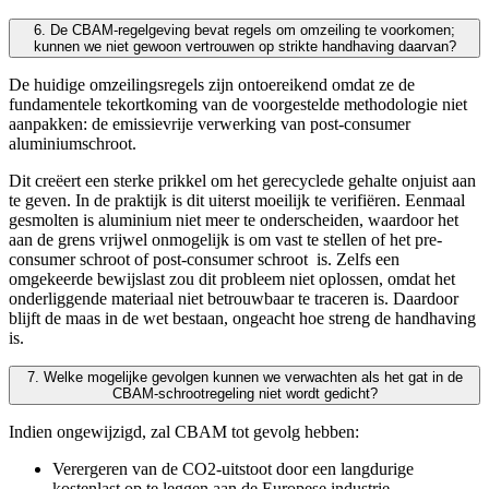
6. De CBAM-regelgeving bevat regels om omzeiling te voorkomen;
kunnen we niet gewoon vertrouwen op strikte handhaving daarvan?
De huidige omzeilingsregels zijn ontoereikend omdat ze de
fundamentele tekortkoming van de voorgestelde methodologie niet
aanpakken: de emissievrije verwerking van post-consumer
aluminiumschroot.
Dit creëert een sterke prikkel om het gerecyclede gehalte onjuist aan
te geven. In de praktijk is dit uiterst moeilijk te verifiëren. Eenmaal
gesmolten is aluminium niet meer te onderscheiden, waardoor het
aan de grens vrijwel onmogelijk is om vast te stellen of het pre-
consumer schroot of post-consumer schroot is. Zelfs een
omgekeerde bewijslast zou dit probleem niet oplossen, omdat het
onderliggende materiaal niet betrouwbaar te traceren is. Daardoor
blijft de maas in de wet bestaan, ongeacht hoe streng de handhaving
is.
7. Welke mogelijke gevolgen kunnen we verwachten als het gat in de
CBAM-schrootregeling niet wordt gedicht?
Indien ongewijzigd, zal CBAM tot gevolg hebben:
Verergeren van de CO2-uitstoot door een langdurige
kostenlast op te leggen aan de Europese industrie,