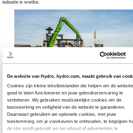
industrie te worden.
De website van Hydro, hydro.com, maakt gebruik van cook
Cookies zijn kleine tekstbestanden die helpen om de website
Hydro St. Peter, Dormagen schroot yard met post-
goed te laten functioneren en jouw gebruikerservaring te
consumer schroot
verbeteren. Wij gebruiken noodzakelijke cookies om de
Ondertussen kunnen buitenlandse concurrenten aluminium in
basiswerking en veiligheid van de website te garanderen.
Europa verkopen tegen dezelfde prijs als Europese producenten,
Daarnaast gebruiken we optionele cookies, met jouw
terwijl ze veel lagere CO2-kosten betalen. Hierdoor behalen ze
enorme winsten ten koste van de Europese industrie.
toestemming, om je voorkeuren te onthouden, te begrijpen h
de site wordt gebruikt en om inhoud of advertenties te
De maas in de wet zou buitenlandse producenten er ook toe kunnen