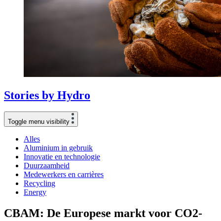
Stories
by
Hydro
Toggle menu visibility
Alles
Aluminium in gebruik
Innovatie en technologie
Duurzaamheid
Medewerkers en carrières
Recycling
Energy
CBAM: De Europese markt voor CO2-