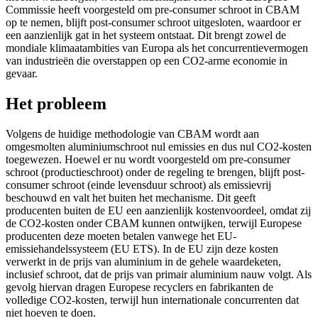
Commissie heeft voorgesteld om pre-consumer schroot in CBAM
op te nemen, blijft post-consumer schroot uitgesloten, waardoor er
een aanzienlijk gat in het systeem ontstaat. Dit brengt zowel de
mondiale klimaatambities van Europa als het concurrentievermogen
van industrieën die overstappen op een CO2-arme economie in
gevaar.
Het probleem
Volgens de huidige methodologie van CBAM wordt aan
omgesmolten aluminiumschroot nul emissies en dus nul CO2-kosten
toegewezen. Hoewel er nu wordt voorgesteld om pre-consumer
schroot (productieschroot) onder de regeling te brengen, blijft post-
consumer schroot (einde levensduur schroot) als emissievrij
beschouwd en valt het buiten het mechanisme. Dit geeft
producenten buiten de EU een aanzienlijk kostenvoordeel, omdat zij
de CO2-kosten onder CBAM kunnen ontwijken, terwijl Europese
producenten deze moeten betalen vanwege het EU-
emissiehandelssysteem (EU ETS). In de EU zijn deze kosten
verwerkt in de prijs van aluminium in de gehele waardeketen,
inclusief schroot, dat de prijs van primair aluminium nauw volgt. Als
gevolg hiervan dragen Europese recyclers en fabrikanten de
volledige CO2-kosten, terwijl hun internationale concurrenten dat
niet hoeven te doen.