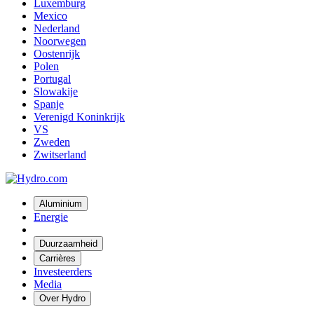
Luxemburg
Mexico
Nederland
Noorwegen
Oostenrijk
Polen
Portugal
Slowakije
Spanje
Verenigd Koninkrijk
VS
Zweden
Zwitserland
Aluminium
Energie
Duurzaamheid
Carrières
Investeerders
Media
Over Hydro