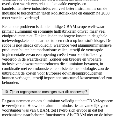
overheden wordt verstrekt aan bepaalde energie- en
handelsintensieve industrieën, een veel beter instrument is om de
industrie te beschermen tegen koolstoflekkage en daarom na 2030
moet worden verlengd.
Een ander probleem is dat de huidige CBAM-scope weliswaar
primair aluminium en sommige halffabrikaten omvat, maar veel
eindproducten niet. Dit kan leiden tot hogere kosten in de gehele
toeleveringsketen en daarmee tot een risico op koolstoflekkage. De
scope is nog steeds onvolledig, waardoor veel aluminiumintensieve
producten buiten het mechanisme vallen, terwijl de vertraagde
implementatie ervan een opening creëert voor koolstoflekkage
verderop in de waardeketen. Zonder een bredere en vroegere
inclusie van downstreamproducten die aluminium bevatten, in
combinatie met een robuuste en consistente methodologie, zou de
uitbreiding de kosten voor Europese downstreamproducenten
kunnen verhogen, terwijl import een structureel kostenvoordeel zou
behouden.
10. Zijn er tegengestelde meningen over dit onderwerp?
Er gaan stemmen op om aluminium volledig uit het CBAM-systeem
te verwijderen. Hoewel de aluminiumindustrie aanvankelijk geen
voorstander was van CBAM, zet Hydro zich ervoor in dat het
mechanisme naar behoren functioneert. Als CBAM niet op de juiste