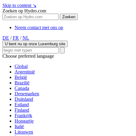
Skip to content
↘
Zoeken op Hydro.com
Zoeken
Neem contact met ons op
DE
/
FR
/
NL
U bent nu op onze Luxemburg site
Choose preferred language
Global
Argentinië
België
Brazilië
Canada
Denemarken
Duitsland
Estland
Finland
Frankrijk
Hongarije
Italië
Litouwen