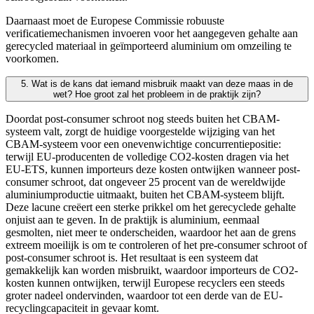
Daarnaast moet de Europese Commissie robuuste
verificatiemechanismen invoeren voor het aangegeven gehalte aan
gerecycled materiaal in geïmporteerd aluminium om omzeiling te
voorkomen.
5. Wat is de kans dat iemand misbruik maakt van deze maas in de
wet? Hoe groot zal het probleem in de praktijk zijn?
Doordat post-consumer schroot nog steeds buiten het CBAM-
systeem valt, zorgt de huidige voorgestelde wijziging van het
CBAM-systeem voor een onevenwichtige concurrentiepositie:
terwijl EU-producenten de volledige CO2-kosten dragen via het
EU-ETS, kunnen importeurs deze kosten ontwijken wanneer post-
consumer schroot, dat ongeveer 25 procent van de wereldwijde
aluminiumproductie uitmaakt, buiten het CBAM-systeem blijft.
Deze lacune creëert een sterke prikkel om het gerecyclede gehalte
onjuist aan te geven. In de praktijk is aluminium, eenmaal
gesmolten, niet meer te onderscheiden, waardoor het aan de grens
extreem moeilijk is om te controleren of het pre-consumer schroot of
post-consumer schroot is. Het resultaat is een systeem dat
gemakkelijk kan worden misbruikt, waardoor importeurs de CO2-
kosten kunnen ontwijken, terwijl Europese recyclers een steeds
groter nadeel ondervinden, waardoor tot een derde van de EU-
recyclingcapaciteit in gevaar komt.