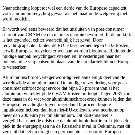
Naar schatting loopt tot wel een derde van de Europese capaciteit
voor aluminiumrecycling gevaar als het hiaat in de wetgeving niet
wordt gedicht.
Er wordt wel eens beweerd dat het uitsluiten van post-consumer
schroot van CBAM de circulaire economie bevordert. In de praktijk
is het tegendeel echter waarschijnlijk het geval. Door
recyclingcapaciteit buiten de EU te beschermen tegen CO2-kosten,
terwijl Europese recyclers er wel aan worden blootgesteld, dreigt de
huidige aanpak recyclingactiviteiten en -investeringen naar het
buitenland te verplaatsen in plaats van de circulariteit binnen Europa
te versterken.
Aluminiumschroot vertegenwoordigt een aanzienlijk deel van de
wereldwijde aluminiummarkt. De huidige uitzondering voor post-
consumer schroot zorgt ervoor dat bijna 25 procent van al het
aluminium wereldwijd de CBAM-kosten ontloopt. Tegen 2035 zou
deze maas in de wet voor aluminiumschroot ertoe kunnen leiden dat
Europese recyclingbedrijven meer dan 10 procent hogere
inputkosten hebben dan hun niet-EU-collega's, wat neerkomt op
meer dan 200 euro per ton aluminium. Dit kostennadeel is
vergelijkbaar met de crisis die de aluminiumindustrie trof tijdens de
piek in de energieprijzen na de Russische inval in Oekraïne, met dit
verschil dat het nu dreigt een permanente last voor de Europese