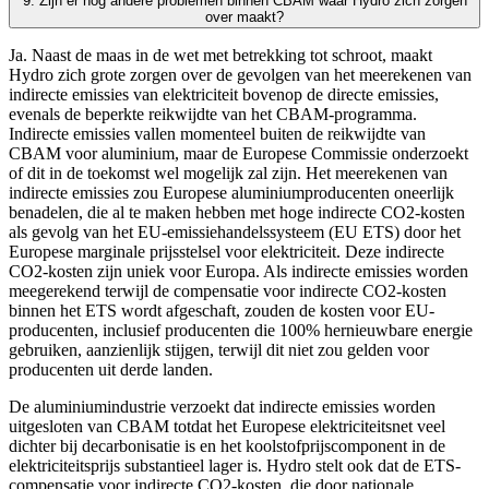
9. Zijn er nog andere problemen binnen CBAM waar Hydro zich zorgen
over maakt?
Ja. Naast de maas in de wet met betrekking tot schroot, maakt
Hydro zich grote zorgen over de gevolgen van het meerekenen van
indirecte emissies van elektriciteit bovenop de directe emissies,
evenals de beperkte reikwijdte van het CBAM-programma.
Indirecte emissies vallen momenteel buiten de reikwijdte van
CBAM voor aluminium, maar de Europese Commissie onderzoekt
of dit in de toekomst wel mogelijk zal zijn. Het meerekenen van
indirecte emissies zou Europese aluminiumproducenten oneerlijk
benadelen, die al te maken hebben met hoge indirecte CO2-kosten
als gevolg van het EU-emissiehandelssysteem (EU ETS) door het
Europese marginale prijsstelsel voor elektriciteit. Deze indirecte
CO2-kosten zijn uniek voor Europa. Als indirecte emissies worden
meegerekend terwijl de compensatie voor indirecte CO2-kosten
binnen het ETS wordt afgeschaft, zouden de kosten voor EU-
producenten, inclusief producenten die 100% hernieuwbare energie
gebruiken, aanzienlijk stijgen, terwijl dit niet zou gelden voor
producenten uit derde landen.
De aluminiumindustrie verzoekt dat indirecte emissies worden
uitgesloten van CBAM totdat het Europese elektriciteitsnet veel
dichter bij decarbonisatie is en het koolstofprijscomponent in de
elektriciteitsprijs substantieel lager is. Hydro stelt ook dat de ETS-
compensatie voor indirecte CO2-kosten, die door nationale