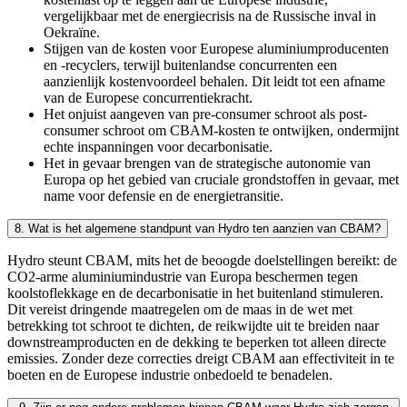
vergelijkbaar met de energiecrisis na de Russische inval in
Oekraïne.
Stijgen van de kosten voor Europese aluminiumproducenten
en -recyclers, terwijl buitenlandse concurrenten een
aanzienlijk kostenvoordeel behalen. Dit leidt tot een afname
van de Europese concurrentiekracht.
Het onjuist aangeven van pre-consumer schroot als post-
consumer schroot om CBAM-kosten te ontwijken, ondermijnt
echte inspanningen voor decarbonisatie.
Het in gevaar brengen van de strategische autonomie van
Europa op het gebied van cruciale grondstoffen in gevaar, met
name voor defensie en de energietransitie.
8. Wat is het algemene standpunt van Hydro ten aanzien van CBAM?
Hydro steunt CBAM, mits het de beoogde doelstellingen bereikt: de
CO2-arme aluminiumindustrie van Europa beschermen tegen
koolstoflekkage en de decarbonisatie in het buitenland stimuleren.
Dit vereist dringende maatregelen om de maas in de wet met
betrekking tot schroot te dichten, de reikwijdte uit te breiden naar
downstreamproducten en de dekking te beperken tot alleen directe
emissies. Zonder deze correcties dreigt CBAM aan effectiviteit in te
boeten en de Europese industrie onbedoeld te benadelen.