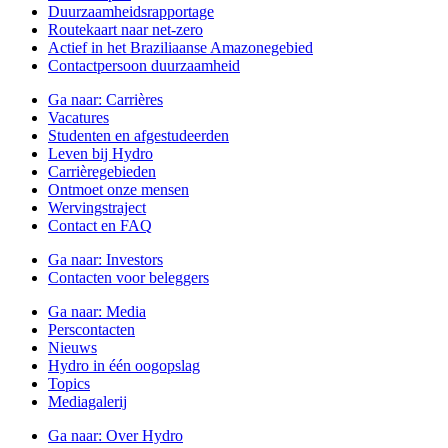
Duurzaamheidsrapportage
Routekaart naar net-zero
Actief in het Braziliaanse Amazonegebied
Contactpersoon duurzaamheid
Ga naar:
Carrières
Vacatures
Studenten en afgestudeerden
Leven bij Hydro
Carrièregebieden
Ontmoet onze mensen
Wervingstraject
Contact en FAQ
Ga naar:
Investors
Contacten voor beleggers
Ga naar:
Media
Perscontacten
Nieuws
Hydro in één oogopslag
Topics
Mediagalerij
Ga naar:
Over Hydro