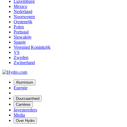
Luxemburg
Mexico
Nederland
Noorwegen
Oostenrijk
Polen
Portugal
Slowakije
Spanje
Verenigd Koninkrijk
VS
Zweden
Zwitserland
Aluminium
Energie
Duurzaamheid
Carrières
Investeerders
Media
Over Hydro