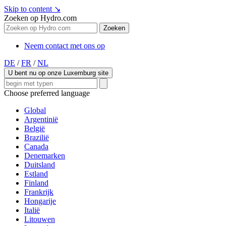
Skip to content
↘
Zoeken op Hydro.com
Zoeken
Neem contact met ons op
DE
/
FR
/
NL
U bent nu op onze Luxemburg site
Choose preferred language
Global
Argentinië
België
Brazilië
Canada
Denemarken
Duitsland
Estland
Finland
Frankrijk
Hongarije
Italië
Litouwen