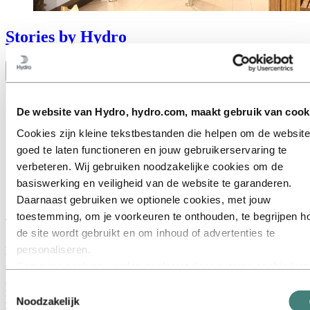
Stories
by
Hydro
Toggle menu visibility
Alles
Aluminium in gebruik
De website van Hydro, hydro.com, maakt gebruik van cook
Innovatie en technologie
Cookies zijn kleine tekstbestanden die helpen om de website
Duurzaamheid
Medewerkers en carrières
goed te laten functioneren en jouw gebruikerservaring te
Recycling
verbeteren. Wij gebruiken noodzakelijke cookies om de
Energy
basiswerking en veiligheid van de website te garanderen.
Daarnaast gebruiken we optionele cookies, met jouw
Cross Point geeft veiligheid een strakke
toestemming, om je voorkeuren te onthouden, te begrijpen h
uitstraling met aluminium
de site wordt gebruikt en om inhoud of advertenties te
personaliseren.
By Tanja Verrijdt-Buijks
28 februari 2020
Sommige cookies worden geplaatst door externe aanbieders
van tools die wij gebruiken voor beveiliging, analyse of
Met geconnecteerde systemen, een klantgerichte service en snelle
Toestemmingsselectie
advertenties. Deze derden kunnen informatie die zij via jouw
levertijden behoort Cross Point tot het topsegment op het gebied van
Noodzakelijk