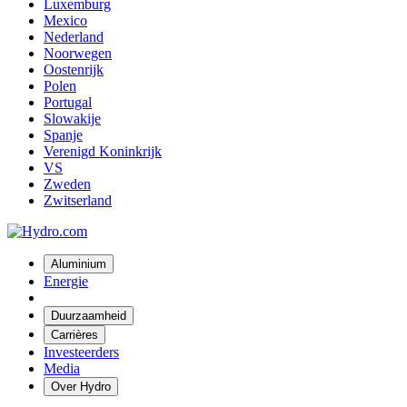
Luxemburg
Mexico
Nederland
Noorwegen
Oostenrijk
Polen
Portugal
Slowakije
Spanje
Verenigd Koninkrijk
VS
Zweden
Zwitserland
Aluminium
Energie
Duurzaamheid
Carrières
Investeerders
Media
Over Hydro