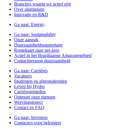
Branches waarin we actief zijn
Over aluminium
Innovatie en R&D
Ga naar:
Energy
Ga naar:
Sustainability
Onze aanpak
Duurzaamheidsrapportage
Routekaart naar net-zero
Actief in het Braziliaanse Amazonegebied
Contactpersoon duurzaamheid
Ga naar:
Carrières
Vacatures
Studenten en afgestudeerden
Leven bij Hydro
Carrièregebieden
Ontmoet onze mensen
Wervingstraject
Contact en FAQ
Ga naar:
Investors
Contacten voor beleggers