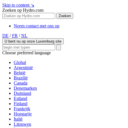
Skip to content
↘
Zoeken op Hydro.com
Zoeken
Neem contact met ons op
DE
/
FR
/
NL
U bent nu op onze Luxemburg site
Choose preferred language
Global
Argentinië
België
Brazilië
Canada
Denemarken
Duitsland
Estland
Finland
Frankrijk
Hongarije
Italië
Litouwen